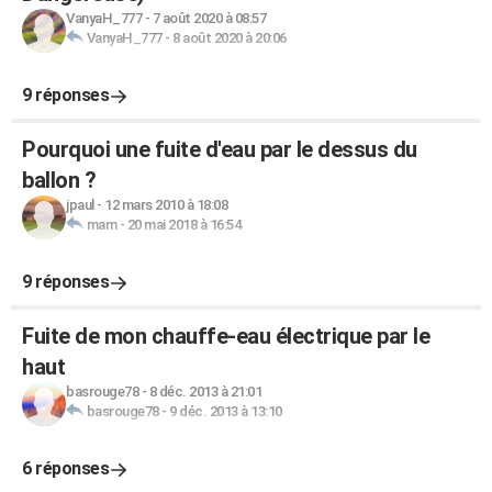
VanyaH_777
-
7 août 2020 à 08:57
VanyaH_777
-
8 août 2020 à 20:06
9 réponses
Pourquoi une fuite d'eau par le dessus du
ballon ?
jpaul
-
12 mars 2010 à 18:08
mam
-
20 mai 2018 à 16:54
9 réponses
Fuite de mon chauffe-eau électrique par le
haut
basrouge78
-
8 déc. 2013 à 21:01
basrouge78
-
9 déc. 2013 à 13:10
6 réponses