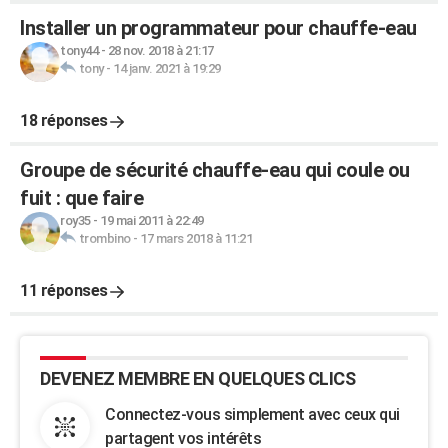
Installer un programmateur pour chauffe-eau
tony44
-
28 nov. 2018 à 21:17
tony
-
14 janv. 2021 à 19:29
18 réponses
Groupe de sécurité chauffe-eau qui coule ou
fuit : que faire
roy35
-
19 mai 2011 à 22:49
trombino
-
17 mars 2018 à 11:21
11 réponses
DEVENEZ MEMBRE EN QUELQUES CLICS
Connectez-vous simplement avec ceux qui
partagent vos intérêts