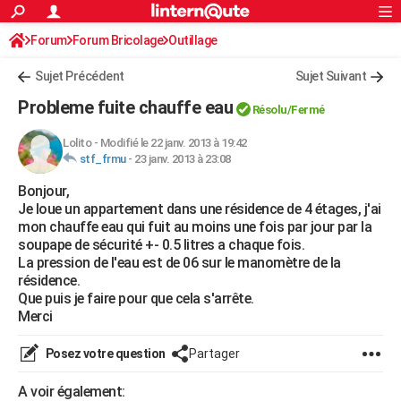
ACTUALITÉS
Forum
Forum Bricolage
Connexion
Outillage
S'inscrire
Rechercher
Société
Education
Villes
Politique
Faits Divers
Monde
+
SPORT
Sujet Précédent
Sujet Suivant
Football
Cyclisme
Forum
Coupe du monde 2026
Tennis
Rugby
CULTURE
Probleme fuite chauffe eau
Résolu/Fermé
TNT
Cinéma
Musique
Programme TV
Streaming
Sorties cinéma
+
FINANCE
Lolito
-
Modifié le 22 janv. 2013 à 19:42
stf_frmu
-
23 janv. 2013 à 23:08
Impôts
Immobilier
Banque
Crédit
Retraite
Epargne
Risques naturels par ville
Assurance
AUTO
Bonjour,
Réserver un essai
Berlines
Forum auto
Essais
Citadines
SUV
+
HIGH-TECH
Je loue un appartement dans une résidence de 4 étages, j'ai
mon chauffe eau qui fuit au moins une fois par jour par la
Meilleur smartphone
Ordinateurs
Guide high-tech
Mobiles
Internet
Jeux vidéo
+
BRICOLAGE
soupape de sécurité +- 0.5 litres a chaque fois.
La pression de l'eau est de 06 sur le manomètre de la
Aménagement intérieur
Cuisine
Jardinage
+
Forum
Extérieur
Salle de bains
Rangement
WEEK-END
résidence.
Que puis je faire pour que cela s'arrête.
Escapades
Expositions
Week-end nature
Guides de France
Patrimoine
Musées
+
LIFESTYLE
Merci
Bien-être
Mode
+
Art de vivre
Loisirs
Modes de vie
SANTE
Posez votre question
Partager
Guide de la santé
Médicaments
+
Alimentation
Maladies
Sommeil
VOYAGE
A voir également: