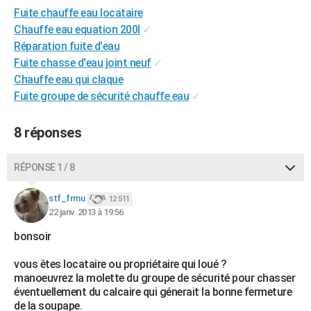
Fuite chauffe eau locataire
City break
Voyage de noces
Climat
Destinations
Voyage nature
Forum
+
PHOTO
Chauffe eau equation 200l
✓
GUIDES D'ACHAT
Réparation fuite d'eau
Fuite chasse d'eau joint neuf
✓
BONS PLANS
Chauffe eau qui claque
Fuite groupe de sécurité chauffe eau
✓
CARTE DE VOEUX
Carte Bonne année
Carte Pâques
Carte de Noël
Carte Saint-Valentin
Carte d'anniversaire
DICTIONNAIRE
8 réponses
Biographies
Expressions
Dictionnaire
Citations
Proverbes
PROGRAMME TV
RÉPONSE 1 / 8
COPAINS D'AVANT
stf_frmu
12 511
Se connecter
Collèges
Universités
Service militaire
S'inscrire
Lycées
Primaires
Entreprises
Avis de recherche
22 janv. 2013 à 19:56
AVIS DE DÉCÈS
bonsoir
FORUM
vous êtes locataire ou propriétaire qui loué ?
Lifestyle
Sport
Television
Cinema
Bricolage
Culture
Auto
Voyage
manoeuvrez la molette du groupe de sécurité pour chasser
éventuellement du calcaire qui génerait la bonne fermeture
de la soupape.