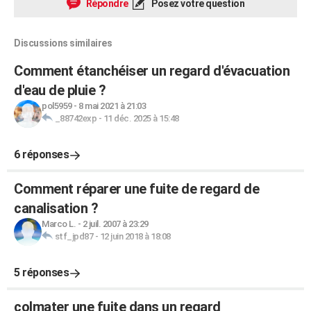
Répondre
Posez votre question
Discussions similaires
Comment étanchéiser un regard d'évacuation
d'eau de pluie ?
pol5959
-
8 mai 2021 à 21:03
_88742exp
-
11 déc. 2025 à 15:48
6 réponses
Comment réparer une fuite de regard de
canalisation ?
Marco L.
-
2 juil. 2007 à 23:29
stf_jpd87
-
12 juin 2018 à 18:08
5 réponses
colmater une fuite dans un regard