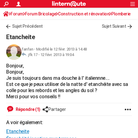
ACTUALITÉS
Forum
Forum Bricolage
Connexion
Construction et rénovation
S'inscrire
Plomberie
Rechercher
Société
Education
Villes
Politique
Faits Divers
Monde
+
SPORT
Sujet Précédent
Sujet Suivant
Football
Cyclisme
Forum
Coupe du monde 2026
Tennis
Rugby
CULTURE
Etancheite
TNT
Cinéma
Musique
Programme TV
Streaming
Sorties cinéma
+
FINANCE
fanfan
-
Modifié le 12 févr. 2013 à 14:48
jfk 17 -
12 févr. 2013 à 19:04
Impôts
Immobilier
Banque
Crédit
Retraite
Epargne
Risques naturels par ville
Assurance
AUTO
Bonjour,
Réserver un essai
Berlines
Forum auto
Essais
Citadines
SUV
+
HIGH-TECH
Bonjour,
Je suis toujours dans ma douche à l' italiennne....
Meilleur smartphone
Ordinateurs
Guide high-tech
Mobiles
Internet
Jeux vidéo
+
BRICOLAGE
Est ce que je peux utiliser de la natte d' etanchéite avec sa
colle pour les rebords et les angles du sol ?
Aménagement intérieur
Cuisine
Jardinage
+
Forum
Extérieur
Salle de bains
Rangement
WEEK-END
Merci pour vos conseils !!
Escapades
Expositions
Week-end nature
Guides de France
Patrimoine
Musées
+
LIFESTYLE
Répondre (1)
Partager
Bien-être
Mode
+
Art de vivre
Loisirs
Modes de vie
SANTE
A voir également:
Etancheite
Guide de la santé
Médicaments
+
Alimentation
Maladies
Sommeil
VOYAGE