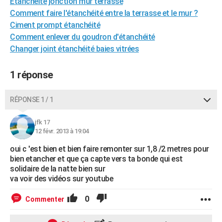
Étanchéité jonction mur terrasse
City break
Voyage de noces
Climat
Destinations
Voyage nature
Forum
+
PHOTO
Comment faire l'étanchéité entre la terrasse et le mur ?
Ciment prompt étanchéité
GUIDES D'ACHAT
Comment enlever du goudron d'étanchéité
Changer joint étanchéité baies vitrées
BONS PLANS
CARTE DE VOEUX
1 réponse
Carte Bonne année
Carte Pâques
Carte de Noël
Carte Saint-Valentin
Carte d'anniversaire
DICTIONNAIRE
RÉPONSE 1 / 1
Biographies
Expressions
Dictionnaire
Citations
Proverbes
PROGRAMME TV
jfk 17
12 févr. 2013 à 19:04
COPAINS D'AVANT
oui c 'est bien et bien faire remonter sur 1,8 /2 metres pour
Se connecter
Collèges
Universités
Service militaire
S'inscrire
Lycées
Primaires
Entreprises
Avis de recherche
AVIS DE DÉCÈS
bien etancher et que ça capte vers ta bonde qui est
solidaire de la natte bien sur
FORUM
va voir des vidéos sur youtube
Lifestyle
Sport
Television
Cinema
Bricolage
Culture
Auto
Voyage
0
Commenter