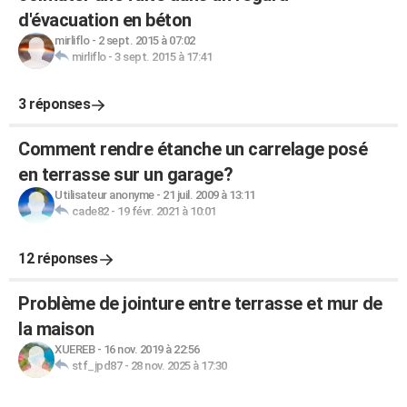
d'évacuation en béton
mirliflo
-
2 sept. 2015 à 07:02
mirliflo
-
3 sept. 2015 à 17:41
3 réponses
Comment rendre étanche un carrelage posé
en terrasse sur un garage?
Utilisateur anonyme
-
21 juil. 2009 à 13:11
cade82
-
19 févr. 2021 à 10:01
12 réponses
Problème de jointure entre terrasse et mur de
la maison
XUEREB
-
16 nov. 2019 à 22:56
stf_jpd87
-
28 nov. 2025 à 17:30