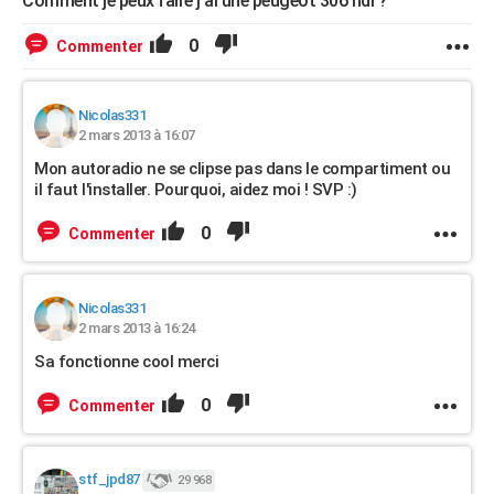
Comment je peux faire j'ai une peugeot 306 hdi ?
0
Commenter
Nicolas331
2 mars 2013 à 16:07
Mon autoradio ne se clipse pas dans le compartiment ou
il faut l'installer. Pourquoi, aidez moi ! SVP :)
0
Commenter
Nicolas331
2 mars 2013 à 16:24
Sa fonctionne cool merci
0
Commenter
stf_jpd87
29 968