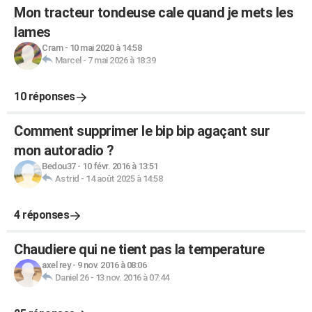
Mon tracteur tondeuse cale quand je mets les
lames
Cram
-
10 mai 2020 à 14:58
Marcel
-
7 mai 2026 à 18:39
10 réponses
Comment supprimer le bip bip agaçant sur
mon autoradio ?
Bedou37
-
10 févr. 2016 à 13:51
Astrid
-
14 août 2025 à 14:58
4 réponses
Chaudiere qui ne tient pas la temperature
axel rey
-
9 nov. 2016 à 08:06
Daniel 26
-
13 nov. 2016 à 07:44