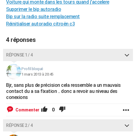
Voiture qui monte dans les tours quand j'accelere
City break
Voyage de noces
Climat
Destinations
Voyage nature
Forum
+
PHOTO
Supprimer le bip autoradio
Bip sur la radio suite remplacement
GUIDES D'ACHAT
Réinitialiser autoradio citroën c3
BONS PLANS
4 réponses
CARTE DE VOEUX
Carte Bonne année
Carte Pâques
Carte de Noël
Carte Saint-Valentin
Carte d'anniversaire
RÉPONSE 1 / 4
DICTIONNAIRE
Biographies
Expressions
Dictionnaire
Citations
Proverbes
PROGRAMME TV
Profil bloqué
1 mars 2013 à 20:45
COPAINS D'AVANT
Bjr, sans plus de précision cela ressemble a un mauvais
contact du a sa fixation .. donc a revoir au niveau des
Se connecter
Collèges
Universités
Service militaire
S'inscrire
Lycées
Primaires
Entreprises
Avis de recherche
AVIS DE DÉCÈS
conexions
FORUM
0
Commenter
Lifestyle
Sport
Television
Cinema
Bricolage
Culture
Auto
Voyage
RÉPONSE 2 / 4