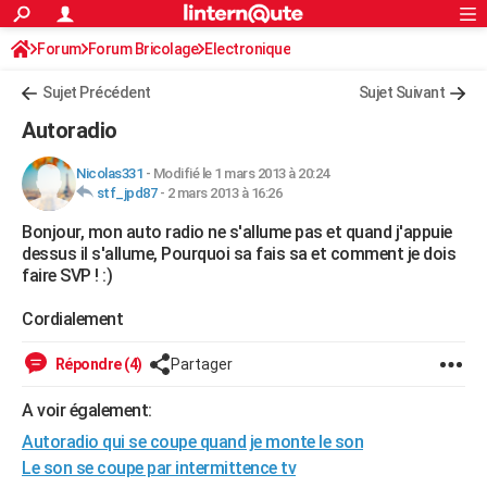
ACTUALITÉS
Forum
Forum Bricolage
Connexion
Electronique
S'inscrire
Rechercher
Société
Education
Villes
Politique
Faits Divers
Monde
+
SPORT
Sujet Précédent
Sujet Suivant
Football
Cyclisme
Forum
Coupe du monde 2026
Tennis
Rugby
CULTURE
Autoradio
TNT
Cinéma
Musique
Programme TV
Streaming
Sorties cinéma
+
FINANCE
Nicolas331
-
Modifié le 1 mars 2013 à 20:24
stf_jpd87
-
2 mars 2013 à 16:26
Impôts
Immobilier
Banque
Crédit
Retraite
Epargne
Risques naturels par ville
Assurance
AUTO
Bonjour, mon auto radio ne s'allume pas et quand j'appuie
Réserver un essai
Berlines
Forum auto
Essais
Citadines
SUV
+
HIGH-TECH
dessus il s'allume, Pourquoi sa fais sa et comment je dois
faire SVP ! :)
Meilleur smartphone
Ordinateurs
Guide high-tech
Mobiles
Internet
Jeux vidéo
+
BRICOLAGE
Cordialement
Aménagement intérieur
Cuisine
Jardinage
+
Forum
Extérieur
Salle de bains
Rangement
WEEK-END
Répondre (4)
Partager
Escapades
Expositions
Week-end nature
Guides de France
Patrimoine
Musées
+
LIFESTYLE
A voir également:
Bien-être
Mode
+
Art de vivre
Loisirs
Modes de vie
SANTE
Autoradio qui se coupe quand je monte le son
Guide de la santé
Médicaments
+
Alimentation
Maladies
Sommeil
Le son se coupe par intermittence tv
VOYAGE