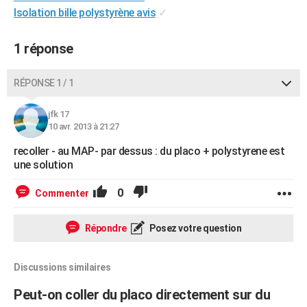
Isolation bille polystyrène avis
✓
City break
Voyage de noces
Climat
Destinations
Voyage nature
Forum
+
PHOTO
GUIDES D'ACHAT
1 réponse
BONS PLANS
RÉPONSE 1 / 1
CARTE DE VOEUX
jfk 17
Carte Bonne année
Carte Pâques
Carte de Noël
Carte Saint-Valentin
Carte d'anniversaire
10 avr. 2013 à 21:27
DICTIONNAIRE
recoller - au MAP- par dessus : du placo + polystyrene est
Biographies
Expressions
Dictionnaire
Citations
Proverbes
PROGRAMME TV
une solution
COPAINS D'AVANT
0
Commenter
Se connecter
Collèges
Universités
Service militaire
S'inscrire
Lycées
Primaires
Entreprises
Avis de recherche
AVIS DE DÉCÈS
Répondre
Posez votre question
FORUM
Lifestyle
Sport
Television
Cinema
Bricolage
Culture
Auto
Voyage
Discussions similaires
Peut-on coller du placo directement sur du