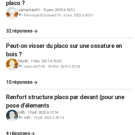
placo ?
samaritain91
-
13 janv. 2010 à 10:51
PerroquetEtonnant10
-
6 nov. 2025 à 00:01
32 réponses
Peut-on visser du placo sur une ossature en
bois ?
Eky40
-
1 févr. 2011 à 19:23
marco62118
-
10 févr. 2013 à 23:26
10 réponses
Renfort structure placo par devant (pour une
pose d’élements
bill5
-
13 juil. 2022 à 13:14
bill5
-
13 juil. 2022 à 20:14
4 réponses