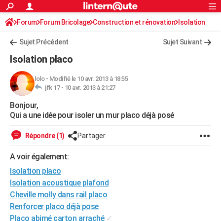
ACTUALITÉS
Forum
Forum Bricolage
Connexion
Construction et rénovation
S'inscrire
Isolation
Rechercher
Société
Education
Villes
Politique
Faits Divers
Monde
+
SPORT
Sujet Précédent
Sujet Suivant
Football
Cyclisme
Forum
Coupe du monde 2026
Tennis
Rugby
CULTURE
Isolation placo
TNT
Cinéma
Musique
Programme TV
Streaming
Sorties cinéma
+
FINANCE
lolo
-
Modifié le 10 avr. 2013 à 18:55
jfk 17 -
10 avr. 2013 à 21:27
Impôts
Immobilier
Banque
Crédit
Retraite
Epargne
Risques naturels par ville
Assurance
AUTO
Bonjour,
Réserver un essai
Berlines
Forum auto
Essais
Citadines
SUV
+
HIGH-TECH
Qui a une idée pour isoler un mur placo déjà posé
Meilleur smartphone
Ordinateurs
Guide high-tech
Mobiles
Internet
Jeux vidéo
+
BRICOLAGE
Répondre (1)
Partager
Aménagement intérieur
Cuisine
Jardinage
+
Forum
Extérieur
Salle de bains
Rangement
WEEK-END
A voir également:
Escapades
Expositions
Week-end nature
Guides de France
Patrimoine
Musées
+
Isolation placo
LIFESTYLE
Isolation acoustique plafond
Bien-être
Mode
+
Art de vivre
Loisirs
Modes de vie
SANTE
Cheville molly dans rail placo
Renforcer placo déjà pose
Guide de la santé
Médicaments
+
Alimentation
Maladies
Sommeil
VOYAGE
Placo abimé carton arraché
✓