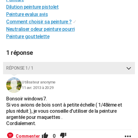
City break
Voyage de noces
Climat
Destinations
Voyage nature
Forum
+
Dilution peinture pistolet
PHOTO
Peinture evalux avis
GUIDES D'ACHAT
Comment choisir sa peinture ?
✓
Neutraliser odeur peinture pourri
BONS PLANS
Peinture gouttelette
CARTE DE VOEUX
1 réponse
Carte Bonne année
Carte Pâques
Carte de Noël
Carte Saint-Valentin
Carte d'anniversaire
DICTIONNAIRE
RÉPONSE 1 / 1
Biographies
Expressions
Dictionnaire
Citations
Proverbes
PROGRAMME TV
COPAINS D'AVANT
Utilisateur anonyme
11 avr. 2013 à 20:29
Se connecter
Collèges
Universités
Service militaire
S'inscrire
Lycées
Primaires
Entreprises
Avis de recherche
AVIS DE DÉCÈS
Bonsoir windows7.
Si vos avions de bois sont à petite échelle ( 1/48ème et
FORUM
plus réduit ), je vous conseille d'utiliser de la peinture
argentée pour maquettes .
Lifestyle
Sport
Television
Cinema
Bricolage
Culture
Auto
Voyage
Cordialement.
0
Commenter