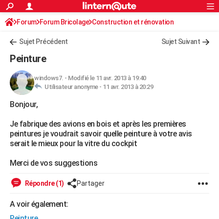
ACTUALITÉS
Forum
Forum Bricolage
Connexion
Construction et rénovation
S'inscrire
Rechercher
Société
Education
Villes
Politique
Faits Divers
Monde
+
SPORT
Peinture, Vernis, Tapissserie
Sujet Précédent
Sujet Suivant
Football
Cyclisme
Forum
Coupe du monde 2026
Tennis
Rugby
CULTURE
Peinture
TNT
Cinéma
Musique
Programme TV
Streaming
Sorties cinéma
+
FINANCE
windows7.
-
Modifié le 11 avr. 2013 à 19:40
Utilisateur anonyme -
11 avr. 2013 à 20:29
Impôts
Immobilier
Banque
Crédit
Retraite
Epargne
Risques naturels par ville
Assurance
AUTO
Bonjour,
Réserver un essai
Berlines
Forum auto
Essais
Citadines
SUV
+
HIGH-TECH
Je fabrique des avions en bois et après les premières
Meilleur smartphone
Ordinateurs
Guide high-tech
Mobiles
Internet
Jeux vidéo
+
BRICOLAGE
peintures je voudrait savoir quelle peinture à votre avis
serait le mieux pour la vitre du cockpit
Aménagement intérieur
Cuisine
Jardinage
+
Forum
Extérieur
Salle de bains
Rangement
WEEK-END
Merci de vos suggestions
Escapades
Expositions
Week-end nature
Guides de France
Patrimoine
Musées
+
LIFESTYLE
Répondre (1)
Partager
Bien-être
Mode
+
Art de vivre
Loisirs
Modes de vie
SANTE
A voir également:
Guide de la santé
Médicaments
+
Alimentation
Maladies
Sommeil
VOYAGE
Peinture