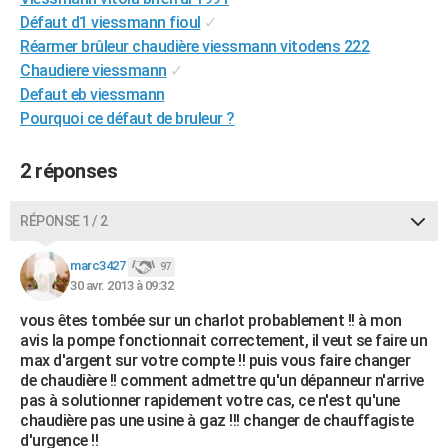
City break
Voyage de noces
Climat
Destinations
Voyage nature
Forum
+
Défaut d1 viessmann fioul
✓
PHOTO
Réarmer brûleur chaudière viessmann vitodens 222
GUIDES D'ACHAT
Chaudiere viessmann
✓
Defaut eb viessmann
BONS PLANS
Pourquoi ce défaut de bruleur ?
CARTE DE VOEUX
2 réponses
Carte Bonne année
Carte Pâques
Carte de Noël
Carte Saint-Valentin
Carte d'anniversaire
DICTIONNAIRE
RÉPONSE 1 / 2
Biographies
Expressions
Dictionnaire
Citations
Proverbes
PROGRAMME TV
marc3427
COPAINS D'AVANT
97
30 avr. 2013 à 09:32
Se connecter
Collèges
Universités
Service militaire
S'inscrire
Lycées
Primaires
Entreprises
Avis de recherche
AVIS DE DÉCÈS
vous êtes tombée sur un charlot probablement !! à mon
avis la pompe fonctionnait correctement, il veut se faire un
FORUM
max d'argent sur votre compte !! puis vous faire changer
de chaudière !! comment admettre qu'un dépanneur n'arrive
Lifestyle
Sport
Television
Cinema
Bricolage
Culture
Auto
Voyage
pas à solutionner rapidement votre cas, ce n'est qu'une
chaudière pas une usine à gaz !!! changer de chauffagiste
d'urgence !!