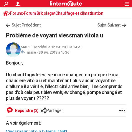
ACTUALITÉS
Forum
Forum Bricolage
Connexion
Chauffage et climatisation
S'inscrire
Rechercher
Société
Education
Villes
Politique
Faits Divers
Monde
+
SPORT
Sujet Précédent
Sujet Suivant
Football
Cyclisme
Forum
Coupe du monde 2026
Tennis
Rugby
CULTURE
Problème de voyant viessman vitola u
TNT
Cinéma
Musique
Programme TV
Streaming
Sorties cinéma
+
FINANCE
MARIE
-
Modifié le 12 avr. 2013 à 14:20
marie -
30 avr. 2013 à 15:36
Impôts
Immobilier
Banque
Crédit
Retraite
Epargne
Risques naturels par ville
Assurance
AUTO
Bonjour,
Réserver un essai
Berlines
Forum auto
Essais
Citadines
SUV
+
HIGH-TECH
Un chauffagiste est venu me changer ma pompe de ma
Meilleur smartphone
Ordinateurs
Guide high-tech
Mobiles
Internet
Jeux vidéo
+
BRICOLAGE
chaudière vitola u et maintenant plus aucun voyant ne
s'allume il a vérifié, l'électricité arrive bien, il ne comprends
Aménagement intérieur
Cuisine
Jardinage
+
Forum
Extérieur
Salle de bains
Rangement
WEEK-END
pas d'où cela peut bien venir, ev changé, pompe changé et
plus de voyant ?????
Escapades
Expositions
Week-end nature
Guides de France
Patrimoine
Musées
+
LIFESTYLE
Répondre (2)
Partager
Bien-être
Mode
+
Art de vivre
Loisirs
Modes de vie
SANTE
A voir également:
Guide de la santé
Médicaments
+
Alimentation
Maladies
Sommeil
VOYAGE
Viessmann vitola biferral 1991