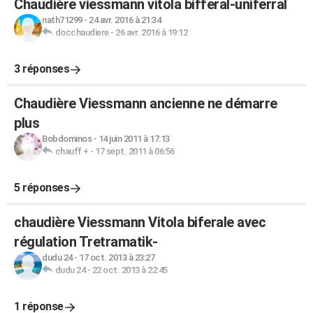
Chaudière viessmann vitola bifferal-uniferral
nath71299
-
24 avr. 2016 à 21:34
docchaudiere
-
26 avr. 2016 à 19:12
3 réponses
Chaudière Viessmann ancienne ne démarre
plus
Bobdominos
-
14 juin 2011 à 17:13
chauff +
-
17 sept. 2011 à 06:56
5 réponses
chaudière Viessmann Vitola biferale avec
régulation Tretramatik-
dudu 24
-
17 oct. 2013 à 23:27
dudu 24
-
22 oct. 2013 à 22:45
1 réponse