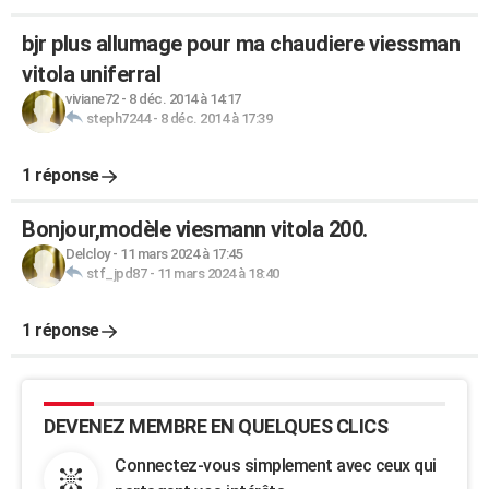
bjr plus allumage pour ma chaudiere viessman
vitola uniferral
viviane72
-
8 déc. 2014 à 14:17
steph7244
-
8 déc. 2014 à 17:39
1 réponse
Bonjour,modèle viesmann vitola 200.
Delcloy
-
11 mars 2024 à 17:45
stf_jpd87
-
11 mars 2024 à 18:40
1 réponse
DEVENEZ MEMBRE EN QUELQUES CLICS
Connectez-vous simplement avec ceux qui