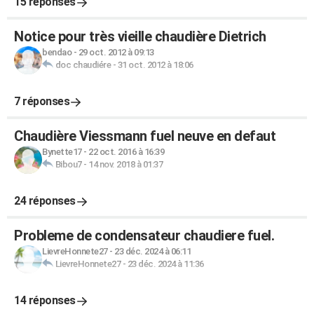
15 réponses
Notice pour très vieille chaudière Dietrich
bendao
-
29 oct. 2012 à 09:13
doc chaudiére
-
31 oct. 2012 à 18:06
7 réponses
Chaudière Viessmann fuel neuve en defaut
Bynette17
-
22 oct. 2016 à 16:39
Bibou7
-
14 nov. 2018 à 01:37
24 réponses
Probleme de condensateur chaudiere fuel.
LievreHonnete27
-
23 déc. 2024 à 06:11
LievreHonnete27
-
23 déc. 2024 à 11:36
14 réponses