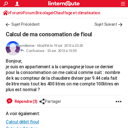
ACTUALITÉS
Forum
Forum Bricolage
Connexion
Chauffage et climatisation
S'inscrire
Rechercher
Société
Education
Villes
Politique
Faits Divers
Monde
+
SPORT
Sujet Précédent
Sujet Suivant
Football
Cyclisme
Forum
Coupe du monde 2026
Tennis
Rugby
CULTURE
Calcul de ma consomation de fioul
TNT
Cinéma
Musique
Programme TV
Streaming
Sorties cinéma
+
FINANCE
emilienne
-
Modifié le 19 avr. 2013 à 23:20
Confusioux -
23 avr. 2013 à 15:59
Impôts
Immobilier
Banque
Crédit
Retraite
Epargne
Risques naturels par ville
Assurance
AUTO
Bonjour,
Réserver un essai
Berlines
Forum auto
Essais
Citadines
SUV
+
HIGH-TECH
je suis en appartement a la campagne je loue ce dernier
pour la consommation on me calcul comme suit : nombre
Meilleur smartphone
Ordinateurs
Guide high-tech
Mobiles
Internet
Jeux vidéo
+
BRICOLAGE
de k au compteur de la chaudiere diviser par 9.44 cela fait
de litre mais tout les 400 litres on me compte 100litres en
Aménagement intérieur
Cuisine
Jardinage
+
Forum
Extérieur
Salle de bains
Rangement
WEEK-END
plus est normal ?
Escapades
Expositions
Week-end nature
Guides de France
Patrimoine
Musées
+
LIFESTYLE
Répondre (3)
Partager
Bien-être
Mode
+
Art de vivre
Loisirs
Modes de vie
SANTE
A voir également:
Calcul débit fioul
Guide de la santé
Médicaments
+
Alimentation
Maladies
Sommeil
VOYAGE