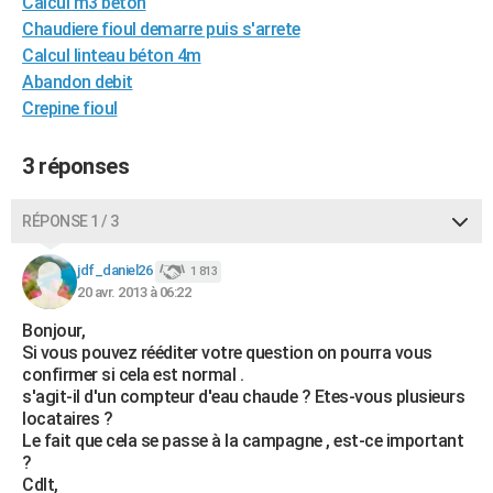
Calcul m3 beton
City break
Voyage de noces
Climat
Destinations
Voyage nature
Forum
+
PHOTO
Chaudiere fioul demarre puis s'arrete
Calcul linteau béton 4m
GUIDES D'ACHAT
Abandon debit
Crepine fioul
BONS PLANS
CARTE DE VOEUX
3 réponses
Carte Bonne année
Carte Pâques
Carte de Noël
Carte Saint-Valentin
Carte d'anniversaire
DICTIONNAIRE
RÉPONSE 1 / 3
Biographies
Expressions
Dictionnaire
Citations
Proverbes
PROGRAMME TV
jdf_daniel26
1 813
20 avr. 2013 à 06:22
COPAINS D'AVANT
Bonjour,
Se connecter
Collèges
Universités
Service militaire
S'inscrire
Lycées
Primaires
Entreprises
Avis de recherche
AVIS DE DÉCÈS
Si vous pouvez rééditer votre question on pourra vous
confirmer si cela est normal .
FORUM
s'agit-il d'un compteur d'eau chaude ? Etes-vous plusieurs
locataires ?
Lifestyle
Sport
Television
Cinema
Bricolage
Culture
Auto
Voyage
Le fait que cela se passe à la campagne , est-ce important
?
Cdlt,