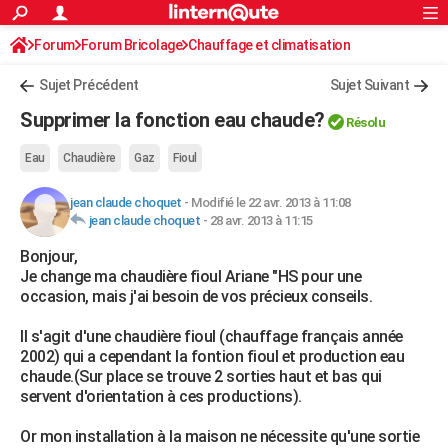
ACTUALITÉS
Forum
Forum Bricolage
Connexion
Chauffage et climatisation
S'inscrire
Rechercher
Société
Education
Villes
Politique
Faits Divers
Monde
+
SPORT
Sujet Précédent
Sujet Suivant
Football
Cyclisme
Forum
Coupe du monde 2026
Tennis
Rugby
CULTURE
Supprimer la fonction eau chaude?
Résolu
TNT
Cinéma
Musique
Programme TV
Streaming
Sorties cinéma
+
FINANCE
Eau
Chaudière
Gaz
Fioul
Impôts
Immobilier
Banque
Crédit
Retraite
Epargne
Risques naturels par ville
Assurance
AUTO
jean claude choquet
-
Modifié le 22 avr. 2013 à 11:08
jean claude choquet
-
28 avr. 2013 à 11:15
Réserver un essai
Berlines
Forum auto
Essais
Citadines
SUV
+
HIGH-TECH
Bonjour,
Meilleur smartphone
Ordinateurs
Guide high-tech
Mobiles
Internet
Jeux vidéo
+
BRICOLAGE
Je change ma chaudière fioul Ariane "HS pour une
occasion, mais j'ai besoin de vos précieux conseils.
Aménagement intérieur
Cuisine
Jardinage
+
Forum
Extérieur
Salle de bains
Rangement
WEEK-END
Il s'agit d'une chaudière fioul (chauffage français année
Escapades
Expositions
Week-end nature
Guides de France
Patrimoine
Musées
+
LIFESTYLE
2002) qui a cependant la fontion fioul et production eau
chaude.(Sur place se trouve 2 sorties haut et bas qui
Bien-être
Mode
+
Art de vivre
Loisirs
Modes de vie
SANTE
servent d'orientation à ces productions).
Guide de la santé
Médicaments
+
Alimentation
Maladies
Sommeil
VOYAGE
Or mon installation à la maison ne nécessite qu'une sortie