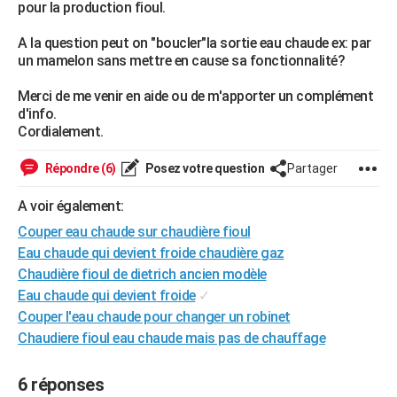
pour la production fioul.
City break
Voyage de noces
Climat
Destinations
Voyage nature
Forum
+
PHOTO
A la question peut on "boucler"la sortie eau chaude ex: par
GUIDES D'ACHAT
un mamelon sans mettre en cause sa fonctionnalité?
BONS PLANS
Merci de me venir en aide ou de m'apporter un complément
d'info.
CARTE DE VOEUX
Cordialement.
Carte Bonne année
Carte Pâques
Carte de Noël
Carte Saint-Valentin
Carte d'anniversaire
DICTIONNAIRE
Répondre (6)
Posez votre question
Partager
Biographies
Expressions
Dictionnaire
Citations
Proverbes
PROGRAMME TV
A voir également:
Couper eau chaude sur chaudière fioul
COPAINS D'AVANT
Eau chaude qui devient froide chaudière gaz
Se connecter
Collèges
Universités
Service militaire
S'inscrire
Lycées
Primaires
Entreprises
Avis de recherche
AVIS DE DÉCÈS
Chaudière fioul de dietrich ancien modèle
Eau chaude qui devient froide
✓
FORUM
Couper l'eau chaude pour changer un robinet
Chaudiere fioul eau chaude mais pas de chauffage
Lifestyle
Sport
Television
Cinema
Bricolage
Culture
Auto
Voyage
6 réponses