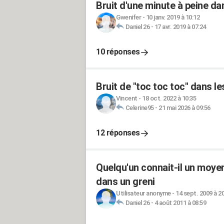
Bruit d'une minute à peine d
Gwenifer
-
10 janv. 2019 à 10:12
Daniel 26
-
17 avr. 2019 à 07:24
10 réponses
Bruit de "toc toc toc" dans l
Vincent
-
18 oct. 2022 à 10:35
Celerine95
-
21 mai 2026 à 09:56
12 réponses
Quelqu'un connait-il un moyen
dans un greni
Utilisateur anonyme
-
14 sept. 2009 à 2
Daniel 26
-
4 août 2011 à 08:59