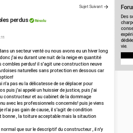
Foru
Sujet Suivant
Des s
bles perdus
Résolu
charp
conse
expér
:11
dédiée
vie.
 dans un secteur venté ou nous avons eu un hiver long
donc j'ai eu durant une nuit de la neige en quantité
s combles perdus! il s'agit une construction neuve
 Ardoises naturelles sans protection en dessous car
option!
i n'a pas eu la délicatesse de se déplacer pour
os puis j'ai appelé un huissier de justice, puis j'ai
u constructeur et au cabinet de la dommage
enu avec les professionnels concernés! puis je viens
je n'ai pas gain de cause, il s'agit de condition
t bonne , la toiture acceptable mais la sitaution
 normal que sur le descriptif du constructeur , il n'y