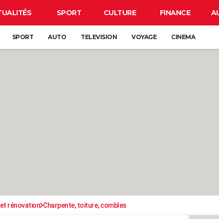
TUALITÉS
SPORT
CULTURE
FINANCE
A
SPORT
AUTO
TELEVISION
VOYAGE
CINEMA
et rénovation
Charpente, toiture, combles