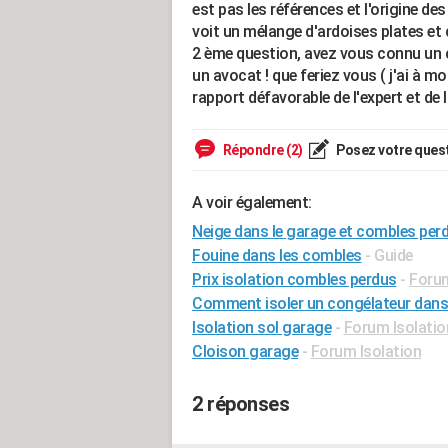
est pas les références et l'origine des
voit un mélange d'ardoises plates et 
2 ème question, avez vous connu un cas
un avocat ! que feriez vous ( j'ai à m
rapport défavorable de l'expert et de 
Répondre (2)
Posez votre ques
A voir également:
Neige dans le garage et combles per
Fouine dans les combles
- Guide
Prix isolation combles perdus
-
Forum
Comment isoler un congélateur dans
Isolation sol garage
-
Forum Isolatio
Cloison garage
-
Forum Isolation
2 réponses