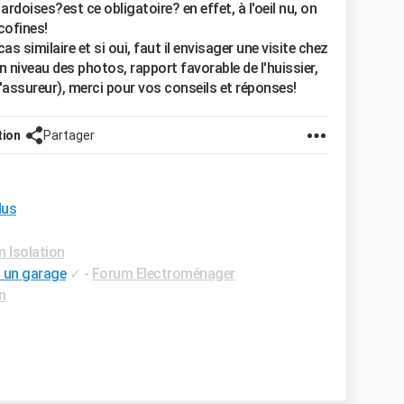
 ardoises?est ce obligatoire? en effet, à l'oeil nu, on
cofines!
 similaire et si oui, faut il envisager une visite chez
on niveau des photos, rapport favorable de l'huissier,
l'assureur), merci pour vos conseils et réponses!
tion
Partager
dus
 Isolation
 un garage
✓
-
Forum Electroménager
n