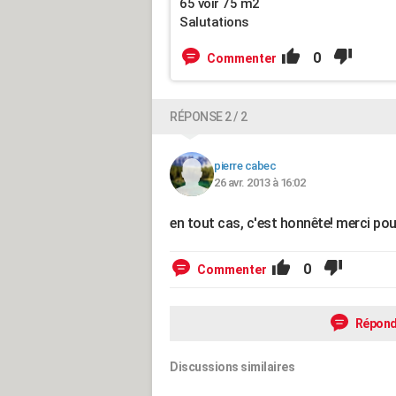
65 voir 75 m2
Salutations
0
Commenter
RÉPONSE 2 / 2
pierre cabec
26 avr. 2013 à 16:02
en tout cas, c'est honnête! merci pou
0
Commenter
Répond
Discussions similaires