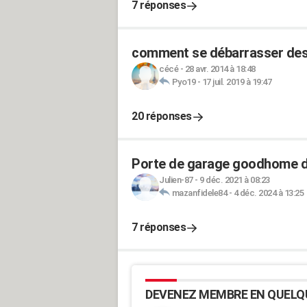
7 réponses
comment se débarrasser des 
cécé
-
28 avr. 2014 à 18:48
Pyo19
-
17 juil. 2019 à 19:47
20 réponses
Porte de garage goodhome d
Julien-87
-
9 déc. 2021 à 08:23
mazanfidele84
-
4 déc. 2024 à 13:25
7 réponses
DEVENEZ MEMBRE EN QUELQ