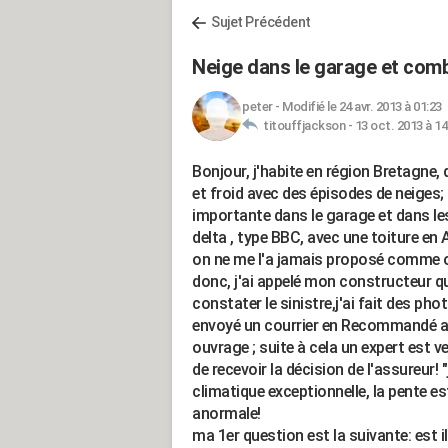
Sujet Précédent
Neige dans le garage et com
peter
-
Modifié le 24 avr. 2013 à 01:23
titouffjackson -
13 oct. 2013 à 14
Bonjour, j'habite en région Bretagne,
et froid avec des épisodes de neiges; 
importante dans le garage et dans le
delta , type BBC, avec une toiture en
on ne me l'a jamais proposé comme 
donc, j'ai appelé mon constructeur qu
constater le sinistre,j'ai fait des phot
envoyé un courrier en Recommandé a
ouvrage ; suite à cela un expert est v
de recevoir la décision de l'assureur! "
climatique exceptionnelle, la pente es
anormale!
ma 1er question est la suivante: est il