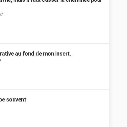
57
rative au fond de mon insert.
9
mbe souvent