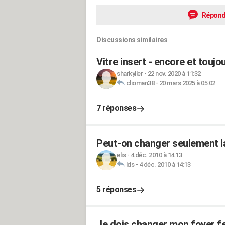
Répond
Discussions similaires
Vitre insert - encore et toujo
sharkyller
-
22 nov. 2020 à 11:32
clioman38
-
20 mars 2025 à 05:02
7 réponses
Peut-on changer seulement la 
elis
-
4 déc. 2010 à 14:13
lds
-
4 déc. 2010 à 14:13
5 réponses
Je dois changer mon foyer fe