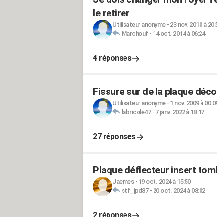
le retirer
Utilisateur anonyme
-
23 nov. 2010 à 20:
Marchouf
-
14 oct. 2014 à 06:24
4 réponses
Fissure sur de la plaque déco
Utilisateur anonyme
-
1 nov. 2009 à 00:0
labricole47
-
7 janv. 2022 à 18:17
27 réponses
Plaque déflecteur insert to
Jaemes
-
19 oct. 2024 à 15:50
stf_jpd87
-
20 oct. 2024 à 08:02
2 réponses