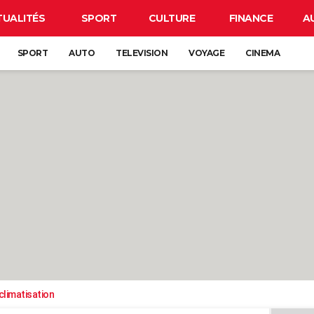
TUALITÉS
SPORT
CULTURE
FINANCE
A
SPORT
AUTO
TELEVISION
VOYAGE
CINEMA
climatisation