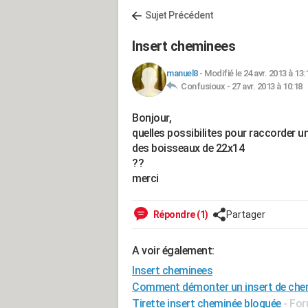
Sujet Précédent
Insert cheminees
manuel8
-
Modifié le 24 avr. 2013 à 13:
Confusioux -
27 avr. 2013 à 10:18
Bonjour,
quelles possibilites pour raccorder u
des boisseaux de 22x14
??
merci
Répondre (1)
Partager
A voir également:
Insert cheminees
Comment démonter un insert de che
Tirette insert cheminée bloquée
-
For