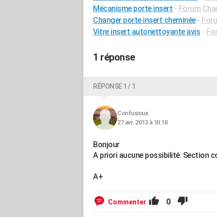
Mécanisme porte insert
-
Forum Chau
Changer porte insert cheminée
-
Foru
Vitre insert autonettoyante avis
-
For
1 réponse
RÉPONSE 1 / 1
Confusioux
27 avr. 2013 à 10:18
Bonjour
A priori aucune possibilité: Section
A+
0
Commenter