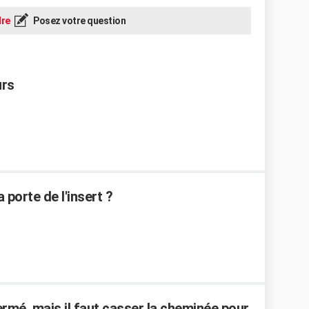
re
Posez votre question
urs
porte de l'insert ?
rmé, mais il faut casser la cheminée pour