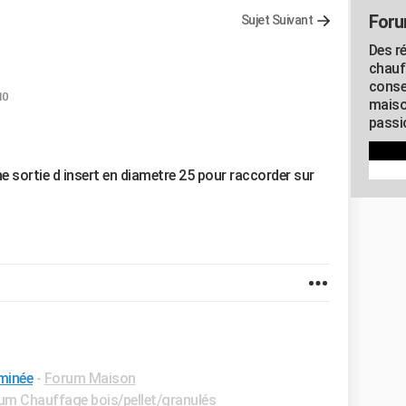
Foru
Sujet Suivant
Des r
chauf
conse
10
maiso
passio
ne sortie d insert en diametre 25 pour raccorder sur
minée
-
Forum Maison
um Chauffage bois/pellet/granulés