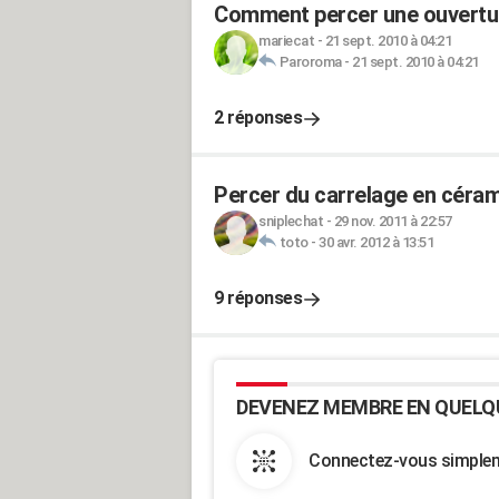
Comment percer une ouvertur
mariecat
-
21 sept. 2010 à 04:21
Paroroma
-
21 sept. 2010 à 04:21
2 réponses
Percer du carrelage en céra
sniplechat
-
29 nov. 2011 à 22:57
toto
-
30 avr. 2012 à 13:51
9 réponses
DEVENEZ MEMBRE EN QUELQ
Connectez-vous simpleme