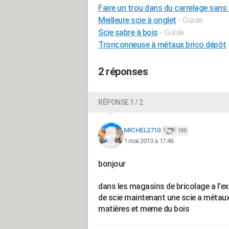
Faire un trou dans du carrelage sans 
Meilleure scie à onglet
- Guide
Scie sabre à bois
- Guide
Tronçonneuse à métaux brico dépôt
2 réponses
RÉPONSE 1 / 2
MICHEL2710
188
1 mai 2013 à 17:46
bonjour
dans les magasins de bricolage a l'ex
de scie maintenant une scie a métaux
matières et meme du bois