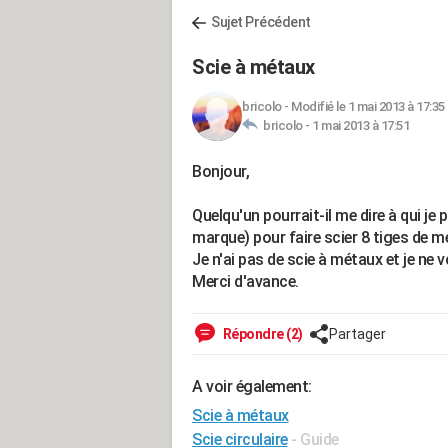
Sujet Précédent
Scie à métaux
bricolo
-
Modifié le 1 mai 2013 à 17:35
bricolo -
1 mai 2013 à 17:51
Bonjour,
Quelqu'un pourrait-il me dire à qui je
marque) pour faire scier 8 tiges de m
Je n'ai pas de scie à métaux et je ne v
Merci d'avance.
Répondre (2)
Partager
A voir également:
Scie à métaux
Scie circulaire
- Guide