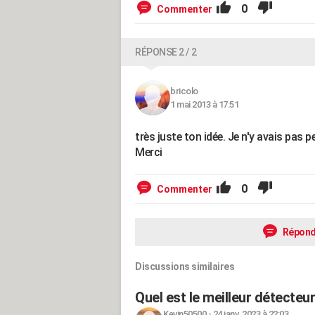
0
Commenter
RÉPONSE 2 / 2
bricolo
1 mai 2013 à 17:51
très juste ton idée. Je n'y avais pas pe
Merci
0
Commenter
Répond
Discussions similaires
Quel est le meilleur détecteu
Kevin50500
-
24 janv. 2023 à 22:03