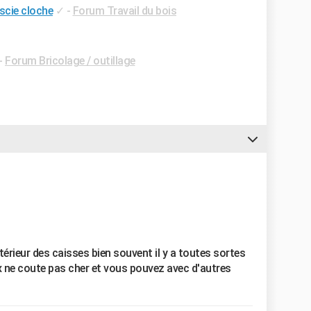
scie cloche
✓
-
Forum Travail du bois
-
Forum Bricolage / outillage
térieur des caisses bien souvent il y a toutes sortes
 ne coute pas cher et vous pouvez avec d'autres