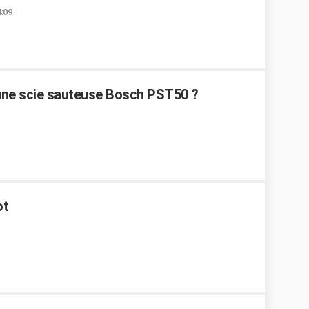
4:09
une scie sauteuse Bosch PST50 ?
ot