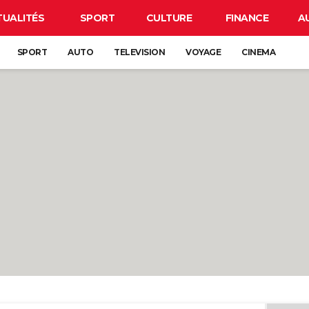
TUALITÉS
SPORT
CULTURE
FINANCE
A
SPORT
AUTO
TELEVISION
VOYAGE
CINEMA