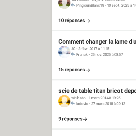
PingouinBlanc18
-
10 sept. 2025 à 1
10 réponses
Comment changer la lame d'
JC
-
3 févr. 2017 à 11:15
Franck
-
25 nov. 2025 à 08:57
15 réponses
scie de table titan bricot dep
minibato
-
1 mars 2014 à 19:25
ludovic
-
27 mars 2018 à 09:12
9 réponses