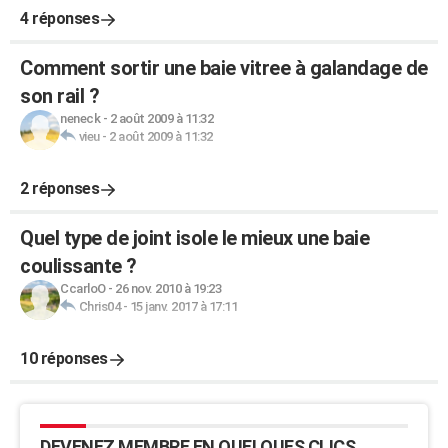
4 réponses
Comment sortir une baie vitree à galandage de
son rail ?
neneck
-
2 août 2009 à 11:32
vieu
-
2 août 2009 à 11:32
2 réponses
Quel type de joint isole le mieux une baie
coulissante ?
CcarloO
-
26 nov. 2010 à 19:23
Chris04
-
15 janv. 2017 à 17:11
10 réponses
DEVENEZ MEMBRE EN QUELQUES CLICS