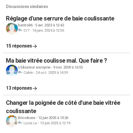
Discussions similaires
Réglage d'une serrure de baie coulissante
benito86
-
5 avr. 2023 à 12:42
Cr7
-
14 janv. 2024 à 12:36
15 réponses
Ma baie vitrée coulisse mal. Que faire ?
Utilisateur anonyme
-
9 nov. 2009 à 16:53
Calvin
-
24 oct. 2025 à 14:39
13 réponses
Changer la poignée de côté d'une baie vitrée
coulissante
Bricoleuse
-
12 juin 2025 à 10:26
Lucie.Le
-
13 juin 2025 à 12:19