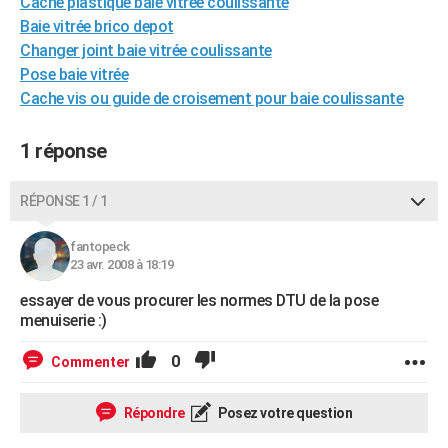
Cache plastique baie vitrée coulissante
City break
Voyage de noces
Climat
Destinations
Voyage nature
Forum
+
PHOTO
Baie vitrée brico depot
Changer joint baie vitrée coulissante
GUIDES D'ACHAT
Pose baie vitrée
Cache vis ou guide de croisement pour baie coulissante
BONS PLANS
CARTE DE VOEUX
1 réponse
Carte Bonne année
Carte Pâques
Carte de Noël
Carte Saint-Valentin
Carte d'anniversaire
DICTIONNAIRE
RÉPONSE 1 / 1
Biographies
Expressions
Dictionnaire
Citations
Proverbes
PROGRAMME TV
fantopeck
23 avr. 2008 à 18:19
COPAINS D'AVANT
essayer de vous procurer les normes DTU de la pose
Se connecter
Collèges
Universités
Service militaire
S'inscrire
Lycées
Primaires
Entreprises
Avis de recherche
AVIS DE DÉCÈS
menuiserie :)
FORUM
0
Commenter
Lifestyle
Sport
Television
Cinema
Bricolage
Culture
Auto
Voyage
Répondre
Posez votre question