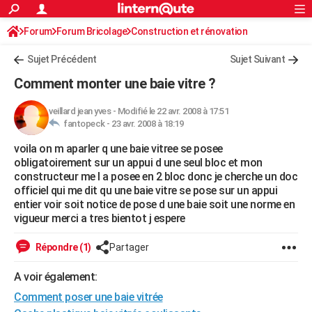
ACTUALITÉS
Forum
Forum Bricolage
Connexion
Construction et rénovation
S'inscrire
Rechercher
Société
Education
Villes
Politique
Faits Divers
Monde
+
SPORT
Sujet Précédent
Sujet Suivant
Football
Cyclisme
Forum
Coupe du monde 2026
Tennis
Rugby
CULTURE
Comment monter une baie vitre ?
TNT
Cinéma
Musique
Programme TV
Streaming
Sorties cinéma
+
FINANCE
veillard jean yves
-
Modifié le 22 avr. 2008 à 17:51
fantopeck -
23 avr. 2008 à 18:19
Impôts
Immobilier
Banque
Crédit
Retraite
Epargne
Risques naturels par ville
Assurance
AUTO
voila on m aparler q une baie vitree se posee
Réserver un essai
Berlines
Forum auto
Essais
Citadines
SUV
+
HIGH-TECH
obligatoirement sur un appui d une seul bloc et mon
constructeur me l a posee en 2 bloc donc je cherche un doc
Meilleur smartphone
Ordinateurs
Guide high-tech
Mobiles
Internet
Jeux vidéo
+
BRICOLAGE
officiel qui me dit qu une baie vitre se pose sur un appui
entier voir soit notice de pose d une baie soit une norme en
Aménagement intérieur
Cuisine
Jardinage
+
Forum
Extérieur
Salle de bains
Rangement
WEEK-END
vigueur merci a tres bientot j espere
Escapades
Expositions
Week-end nature
Guides de France
Patrimoine
Musées
+
LIFESTYLE
Répondre (1)
Partager
Bien-être
Mode
+
Art de vivre
Loisirs
Modes de vie
SANTE
A voir également:
Comment poser une baie vitrée
Guide de la santé
Médicaments
+
Alimentation
Maladies
Sommeil
VOYAGE