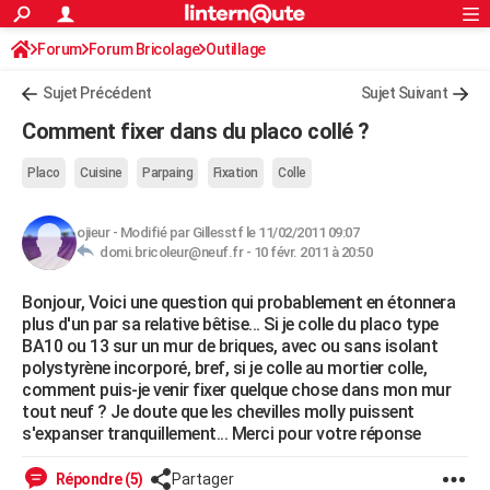
ACTUALITÉS
Forum
Forum Bricolage
Connexion
Outillage
S'inscrire
Rechercher
Société
Education
Villes
Politique
Faits Divers
Monde
+
SPORT
Sujet Précédent
Sujet Suivant
Football
Cyclisme
Forum
Coupe du monde 2026
Tennis
Rugby
CULTURE
Comment fixer dans du placo collé ?
TNT
Cinéma
Musique
Programme TV
Streaming
Sorties cinéma
+
FINANCE
Placo
Cuisine
Parpaing
Fixation
Colle
Impôts
Immobilier
Banque
Crédit
Retraite
Epargne
Risques naturels par ville
Assurance
AUTO
ojieur
-
Modifié par Gillesstf le 11/02/2011 09:07
Réserver un essai
Berlines
Forum auto
Essais
Citadines
SUV
+
HIGH-TECH
domi.bricoleur@neuf.fr -
10 févr. 2011 à 20:50
Meilleur smartphone
Ordinateurs
Guide high-tech
Mobiles
Internet
Jeux vidéo
+
BRICOLAGE
Bonjour, Voici une question qui probablement en étonnera
plus d'un par sa relative bêtise... Si je colle du placo type
Aménagement intérieur
Cuisine
Jardinage
+
Forum
Extérieur
Salle de bains
Rangement
WEEK-END
BA10 ou 13 sur un mur de briques, avec ou sans isolant
polystyrène incorporé, bref, si je colle au mortier colle,
Escapades
Expositions
Week-end nature
Guides de France
Patrimoine
Musées
+
LIFESTYLE
comment puis-je venir fixer quelque chose dans mon mur
tout neuf ? Je doute que les chevilles molly puissent
Bien-être
Mode
+
Art de vivre
Loisirs
Modes de vie
SANTE
s'expanser tranquillement... Merci pour votre réponse
Guide de la santé
Médicaments
+
Alimentation
Maladies
Sommeil
VOYAGE
Répondre (5)
Partager