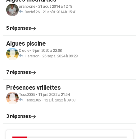
oranbone
-
21 août 2014 à 12:48
Daniel 26
-
21 août 2014 à 15:41
5 réponses
Algues piscine
Clecle
-
9 juil. 2020 à 22:08
Harrison
-
25 sept. 2024 à 09:29
7 réponses
Présences vrillettes
Tess2385
-
11 juil. 2022 à 21:54
Tess2385
-
12 juil. 2022 à 09:58
3 réponses