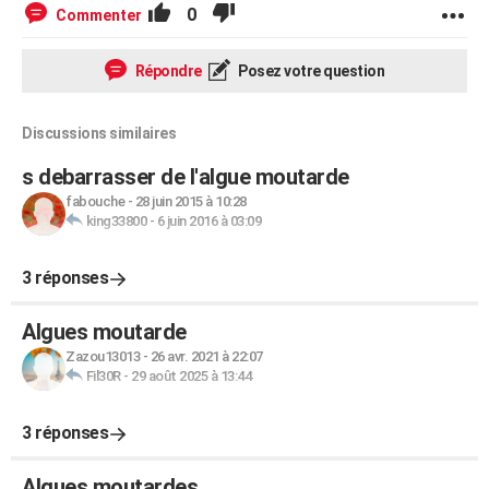
0
Commenter
Répondre
Posez votre question
Discussions similaires
s debarrasser de l'algue moutarde
fabouche
-
28 juin 2015 à 10:28
king33800
-
6 juin 2016 à 03:09
3 réponses
Algues moutarde
Zazou13013
-
26 avr. 2021 à 22:07
Fil30R
-
29 août 2025 à 13:44
3 réponses
Algues moutardes