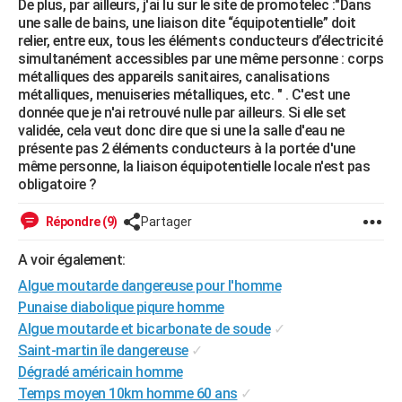
De plus, par ailleurs, j'ai lu sur le site de promotelec :"Dans
City break
Voyage de noces
Climat
Destinations
Voyage nature
Forum
+
une salle de bains, une liaison dite “équipotentielle” doit
PHOTO
relier, entre eux, tous les éléments conducteurs d’électricité
simultanément accessibles par une même personne : corps
GUIDES D'ACHAT
métalliques des appareils sanitaires, canalisations
métalliques, menuiseries métalliques, etc. " . C'est une
BONS PLANS
donnée que je n'ai retrouvé nulle par ailleurs. Si elle set
validée, cela veut donc dire que si une la salle d'eau ne
CARTE DE VOEUX
présente pas 2 éléments conducteurs à la portée d'une
Carte Bonne année
Carte Pâques
Carte de Noël
Carte Saint-Valentin
Carte d'anniversaire
même personne, la liaison équipotentielle locale n'est pas
DICTIONNAIRE
obligatoire ?
Biographies
Expressions
Dictionnaire
Citations
Proverbes
PROGRAMME TV
Répondre (9)
Partager
COPAINS D'AVANT
A voir également:
Se connecter
Collèges
Universités
Service militaire
S'inscrire
Lycées
Primaires
Entreprises
Avis de recherche
AVIS DE DÉCÈS
Algue moutarde dangereuse pour l'homme
Punaise diabolique piqure homme
FORUM
Algue moutarde et bicarbonate de soude
✓
Lifestyle
Sport
Television
Cinema
Bricolage
Culture
Auto
Voyage
Saint-martin île dangereuse
✓
Dégradé américain homme
Temps moyen 10km homme 60 ans
✓