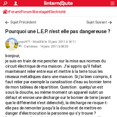
ACTUALITÉS
Forum
Forum Bricolage
Connexion
Electricité
S'inscrire
Rechercher
Société
Education
Villes
Politique
Faits Divers
Monde
+
SPORT
Sujet Précédent
Sujet Suivant
Football
Cyclisme
Forum
Coupe du monde 2026
Tennis
Rugby
CULTURE
Pourquoi une L.E.P. n'est elle pas dangereuse ?
TNT
Cinéma
Musique
Programme TV
Streaming
Sorties cinéma
+
FINANCE
yoyo971
-
Modifié le 13 janv. 2011 à 18:11
Carminas -
14 janv. 2011 à 08:30
Impôts
Immobilier
Banque
Crédit
Retraite
Epargne
Risques naturels par ville
Assurance
AUTO
bonjour,
Réserver un essai
Berlines
Forum auto
Essais
Citadines
SUV
+
HIGH-TECH
je suis en train de me pencher sur la mise aux normes du
circuit électrique de ma maison. J'ai appris qu'il fallait
Meilleur smartphone
Ordinateurs
Guide high-tech
Mobiles
Internet
Jeux vidéo
+
BRICOLAGE
maintenant relier entre eux et mettre à la terre tous les
réseaux métalliques dans une maison. Si j'ai bien compris, il
Aménagement intérieur
Cuisine
Jardinage
+
Forum
Extérieur
Salle de bains
Rangement
WEEK-END
faut relier par exemple la canalisation d'eau au bornier terre
de mon tableau de répartition. Question : quelqu'un est
Escapades
Expositions
Week-end nature
Guides de France
Patrimoine
Musées
+
LIFESTYLE
sous la douche, au même moment un appareil subit un
défaut et envoie une décharge sur le bornier de terre (avant
Bien-être
Mode
+
Art de vivre
Loisirs
Modes de vie
SANTE
que le différentiel n'est délenché), la décharge ne risque-t-
elle pas de remonter jusqu'à la douche et de mettre en
Guide de la santé
Médicaments
+
Alimentation
Maladies
Sommeil
VOYAGE
danger d'électrocution la personne qui s'y trouve ?