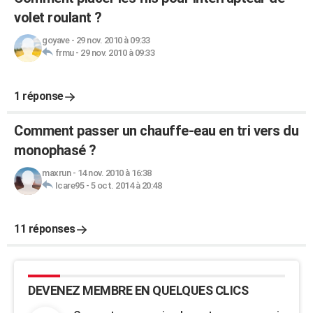
volet roulant ?
goyave
-
29 nov. 2010 à 09:33
frmu
-
29 nov. 2010 à 09:33
1 réponse
Comment passer un chauffe-eau en tri vers du
monophasé ?
maxrun
-
14 nov. 2010 à 16:38
Icare95
-
5 oct. 2014 à 20:48
11 réponses
DEVENEZ MEMBRE EN QUELQUES CLICS