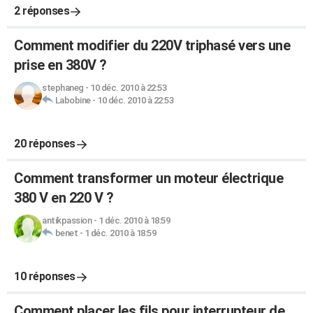
2 réponses
Comment modifier du 220V triphasé vers une
prise en 380V ?
stephaneg
-
10 déc. 2010 à 22:53
Labobine
-
10 déc. 2010 à 22:53
20 réponses
Comment transformer un moteur électrique
380 V en 220 V ?
antikpassion
-
1 déc. 2010 à 18:59
benet
-
1 déc. 2010 à 18:59
10 réponses
Comment placer les fils pour interrupteur de