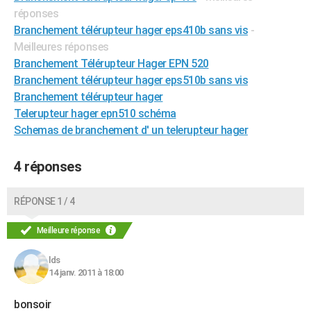
réponses
Branchement télérupteur hager eps410b sans vis
-
Meilleures réponses
Branchement Télérupteur Hager EPN 520
Branchement télérupteur hager eps510b sans vis
Branchement télérupteur hager
Telerupteur hager epn510 schéma
Schemas de branchement d' un telerupteur hager
4 réponses
RÉPONSE 1 / 4
Meilleure réponse
lds
14 janv. 2011 à 18:00
bonsoir