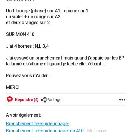
City break
Voyage de noces
Climat
Destinations
Voyage nature
Forum
+
PHOTO
Un fil rouge (phase) sur A1, repiqué sur 1
un violet + un rouge sur A2
GUIDES D'ACHAT
et deux oranges sur 2
BONS PLANS
SUR MON 410 :
CARTE DE VOEUX
J'ai 4 bornes : N,L,3,4
Carte Bonne année
Carte Pâques
Carte de Noël
Carte Saint-Valentin
Carte d'anniversaire
DICTIONNAIRE
J'ai essayé un branchement mais quand j'appuie sur les BP
la lumière s'allume et quand je lâche elle s'éteint...
Biographies
Expressions
Dictionnaire
Citations
Proverbes
PROGRAMME TV
Pouvez vous m'aider...
COPAINS D'AVANT
MERCI
Se connecter
Collèges
Universités
Service militaire
S'inscrire
Lycées
Primaires
Entreprises
Avis de recherche
AVIS DE DÉCÈS
Répondre (4)
Partager
FORUM
Lifestyle
Sport
Television
Cinema
Bricolage
Culture
Auto
Voyage
A voir également:
Branchement telerupteur hager
Branchement télérupteur hager ep 410
- Meilleures