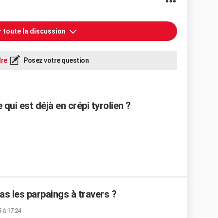
r toute la discussion
re
Posez votre question
ui est déjà en crépi tyrolien ?
pas les parpaings à travers ?
5 à 17:24