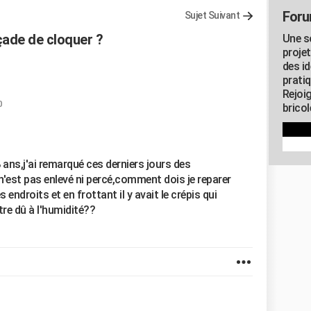
Foru
Sujet Suivant
ade de cloquer ?
Une s
proje
des id
pratiq
Rejoi
0
brico
 ans,j'ai remarqué ces derniers jours des
n'est pas enlevé ni percé,comment dois je reparer
 endroits et en frottant il y avait le crépis qui
e dû à l'humidité??