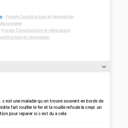
ne
-
Forum Construction et rénovation
Maçonnerie
-
Forum Construction et rénovation
nstruction et rénovation
 . c est une maladie qu on trouve souvent en bords de
ite fait rouiller le fer et la rouille refoule le crepi .un
tion pour reparer si c est du a cela