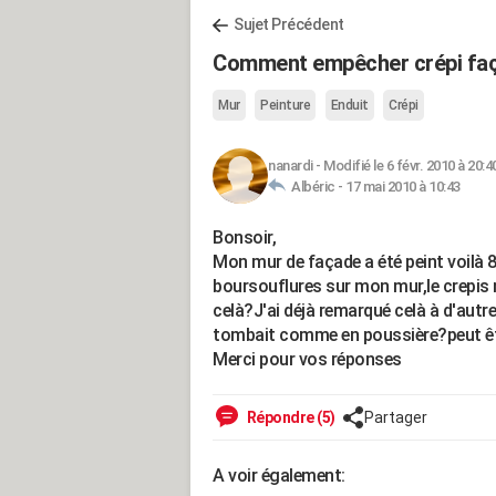
Sujet Précédent
Comment empêcher crépi faç
Mur
Peinture
Enduit
Crépi
nanardi
-
Modifié le 6 févr. 2010 à 20:4
Albéric -
17 mai 2010 à 10:43
Bonsoir,
Mon mur de façade a été peint voilà 8
boursouflures sur mon mur,le crepis 
celà?J'ai déjà remarqué celà à d'autres
tombait comme en poussière?peut êtr
Merci pour vos réponses
Répondre (5)
Partager
A voir également: