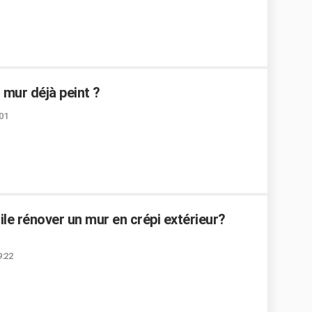
 mur déjà peint ?
:01
cile rénover un mur en crépi extérieur?
9:22