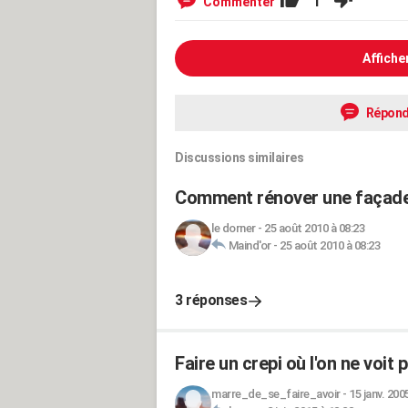
1
Commenter
Affiche
Répond
Discussions similaires
Comment rénover une façade q
le dorner
-
25 août 2010 à 08:23
Maind'or
-
25 août 2010 à 08:23
3 réponses
Faire un crepi où l'on ne voit 
marre_de_se_faire_avoir
-
15 janv. 200