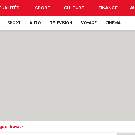
TUALITÉS
SPORT
CULTURE
FINANCE
A
SPORT
AUTO
TELEVISION
VOYAGE
CINEMA
ge et travaux