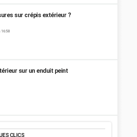
res sur crépis extérieur ?
 16:58
térieur sur un enduit peint
UES CLICS