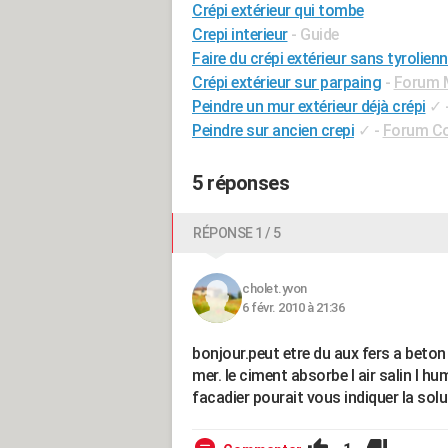
Crépi extérieur qui tombe
Crepi interieur
- Guide
Faire du crépi extérieur sans tyrolien
Crépi extérieur sur parpaing
-
Forum 
Peindre un mur extérieur déjà crépi
✓
Peindre sur ancien crepi
✓
-
Forum Co
5 réponses
RÉPONSE 1 / 5
cholet.yvon
6 févr. 2010 à 21:36
bonjour.peut etre du aux fers a beton
mer. le ciment absorbe l air salin l humid
facadier pourait vous indiquer la solu