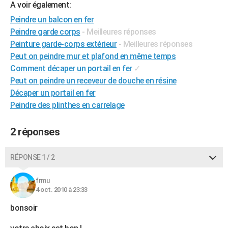
A voir également:
City break
Voyage de noces
Climat
Destinations
Voyage nature
Forum
+
PHOTO
Peindre un balcon en fer
Peindre garde corps
- Meilleures réponses
GUIDES D'ACHAT
Peinture garde-corps extérieur
- Meilleures réponses
BONS PLANS
Peut on peindre mur et plafond en même temps
Comment décaper un portail en fer
✓
CARTE DE VOEUX
Peut on peindre un receveur de douche en résine
Carte Bonne année
Carte Pâques
Carte de Noël
Carte Saint-Valentin
Carte d'anniversaire
Décaper un portail en fer
DICTIONNAIRE
Peindre des plinthes en carrelage
Biographies
Expressions
Dictionnaire
Citations
Proverbes
PROGRAMME TV
2 réponses
COPAINS D'AVANT
Se connecter
Collèges
Universités
Service militaire
S'inscrire
Lycées
Primaires
Entreprises
Avis de recherche
AVIS DE DÉCÈS
RÉPONSE 1 / 2
FORUM
frmu
4 oct. 2010 à 23:33
Lifestyle
Sport
Television
Cinema
Bricolage
Culture
Auto
Voyage
bonsoir