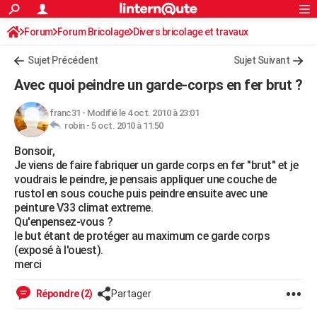
ACTUALITÉS
Forum
Forum Bricolage
Connexion
Divers bricolage et travaux
S'inscrire
Rechercher
Société
Education
Villes
Politique
Faits Divers
Monde
+
SPORT
Sujet Précédent
Sujet Suivant
Football
Cyclisme
Forum
Coupe du monde 2026
Tennis
Rugby
CULTURE
Avec quoi peindre un garde-corps en fer brut ?
TNT
Cinéma
Musique
Programme TV
Streaming
Sorties cinéma
+
FINANCE
franc31
-
Modifié le 4 oct. 2010 à 23:01
robin -
5 oct. 2010 à 11:50
Impôts
Immobilier
Banque
Crédit
Retraite
Epargne
Risques naturels par ville
Assurance
AUTO
Bonsoir,
Réserver un essai
Berlines
Forum auto
Essais
Citadines
SUV
+
HIGH-TECH
Je viens de faire fabriquer un garde corps en fer "brut" et je
voudrais le peindre, je pensais appliquer une couche de
Meilleur smartphone
Ordinateurs
Guide high-tech
Mobiles
Internet
Jeux vidéo
+
BRICOLAGE
rustol en sous couche puis peindre ensuite avec une
peinture V33 climat extreme.
Aménagement intérieur
Cuisine
Jardinage
+
Forum
Extérieur
Salle de bains
Rangement
WEEK-END
Qu'enpensez-vous ?
le but étant de protéger au maximum ce garde corps
Escapades
Expositions
Week-end nature
Guides de France
Patrimoine
Musées
+
LIFESTYLE
(exposé à l'ouest).
merci
Bien-être
Mode
+
Art de vivre
Loisirs
Modes de vie
SANTE
Répondre (2)
Partager
Guide de la santé
Médicaments
+
Alimentation
Maladies
Sommeil
VOYAGE