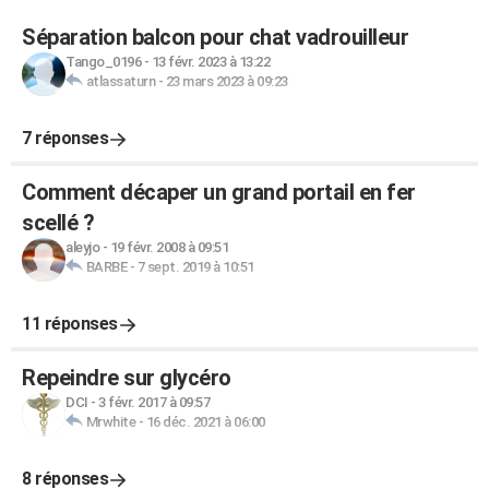
Séparation balcon pour chat vadrouilleur
Tango_0196
-
13 févr. 2023 à 13:22
atlassaturn
-
23 mars 2023 à 09:23
7 réponses
Comment décaper un grand portail en fer
scellé ?
aleyjo
-
19 févr. 2008 à 09:51
BARBE
-
7 sept. 2019 à 10:51
11 réponses
Repeindre sur glycéro
DCI
-
3 févr. 2017 à 09:57
Mrwhite
-
16 déc. 2021 à 06:00
8 réponses