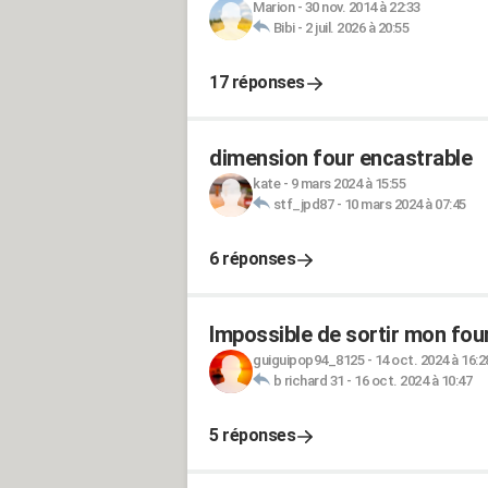
Marion
-
30 nov. 2014 à 22:33
Bibi
-
2 juil. 2026 à 20:55
17 réponses
dimension four encastrable
kate
-
9 mars 2024 à 15:55
stf_jpd87
-
10 mars 2024 à 07:45
6 réponses
Impossible de sortir mon fou
guiguipop94_8125
-
14 oct. 2024 à 16:2
b richard 31
-
16 oct. 2024 à 10:47
5 réponses