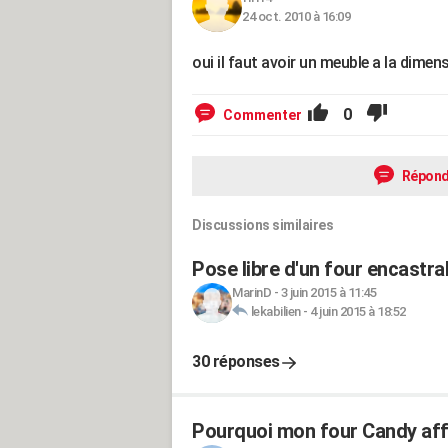
24 oct. 2010 à 16:09
oui il faut avoir un meuble a la dimensi
0
Commenter
Répond
Discussions similaires
Pose libre d'un four encastra
MarinD
-
3 juin 2015 à 11:45
lekabilien
-
4 juin 2015 à 18:52
30 réponses
Pourquoi mon four Candy affi