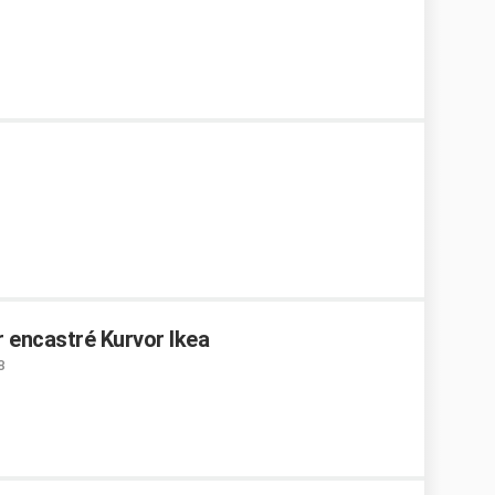
r encastré Kurvor Ikea
8