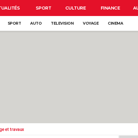
TUALITÉS
SPORT
CULTURE
FINANCE
A
SPORT
AUTO
TELEVISION
VOYAGE
CINEMA
ge et travaux