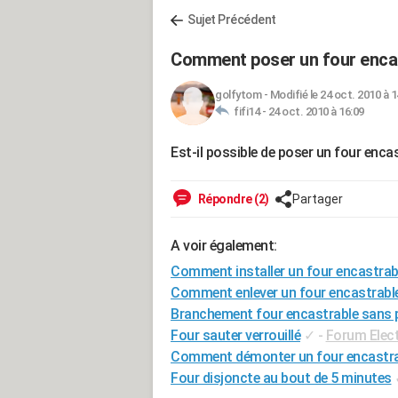
Sujet Précédent
Comment poser un four encas
golfytom
-
Modifié le 24 oct. 2010 à 1
fifi14 -
24 oct. 2010 à 16:09
Est-il possible de poser un four encas
Répondre (2)
Partager
A voir également:
Comment installer un four encastrab
Comment enlever un four encastrabl
Branchement four encastrable sans 
Four sauter verrouillé
✓
-
Forum Elec
Comment démonter un four encastra
Four disjoncte au bout de 5 minutes