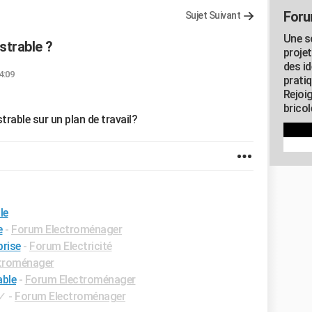
Foru
Sujet Suivant
Une s
trable ?
proje
des id
4:09
pratiq
Rejoi
brico
trable sur un plan de travail?
le
e
-
Forum Electroménager
prise
-
Forum Electricité
troménager
ble
-
Forum Electroménager
✓
-
Forum Electroménager