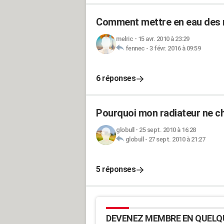
Comment mettre en eau des ra
melric
-
15 avr. 2010 à 23:29
fennec
-
3 févr. 2016 à 09:59
6 réponses
Pourquoi mon radiateur ne ch
globull
-
25 sept. 2010 à 16:28
globull
-
27 sept. 2010 à 21:27
5 réponses
DEVENEZ MEMBRE EN QUELQ