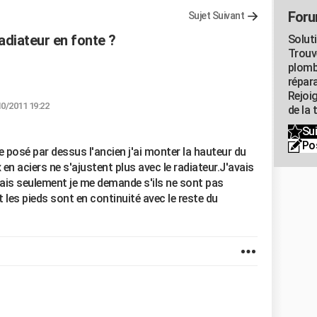
Foru
Sujet Suivant
radiateur en fonte ?
Solut
Trouv
plomb
répar
Rejoi
10/2011 19:22
de la 
Sui
Po
e posé par dessus l'ancien j'ai monter la hauteur du
 en aciers ne s'ajustent plus avec le radiateur.J'avais
mais seulement je me demande s'ils ne sont pas
 les pieds sont en continuité avec le reste du