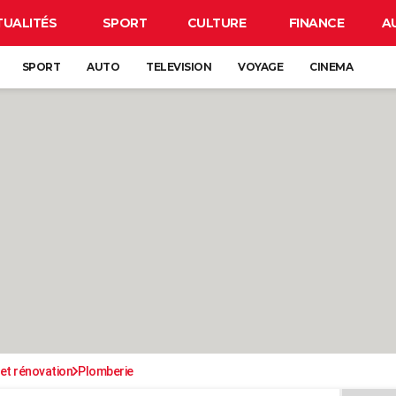
TUALITÉS
SPORT
CULTURE
FINANCE
A
SPORT
AUTO
TELEVISION
VOYAGE
CINEMA
et rénovation
Plomberie