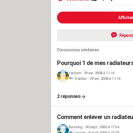
Affiche
Répond
Discussions similaires
Pourquoi 1 de mes radiateurs
rastam
-
29 avr. 2008 à 11:14
franber
-
29 avr. 2008 à 11:14
2 réponses
Comment enlever un radiateu
kisssing
-
30 sept. 2006 à 17:54
Le noir
-
8 août 2008 à 13:28