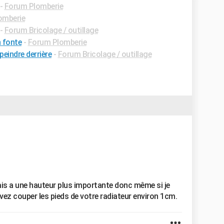
-
Forum Plomberie
omberie
-
Forum Bricolage / outillage
n fonte
-
Forum Plomberie
eindre derrière
-
Forum Bricolage / outillage
is a une hauteur plus importante donc même si je
vez couper les pieds de votre radiateur environ 1cm.