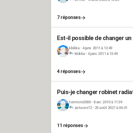
7 réponses
Est-il possible de changer un 
kkikka
-
4 janv. 2011 à 13:49
kkikka
-
4 janv. 2011 à 13:49
4 réponses
Puis-je changer robinet radia
tomtom2000
-
8 avr. 2010 à 11:39
astuces72
-
25 août 2021 à 06:41
11 réponses