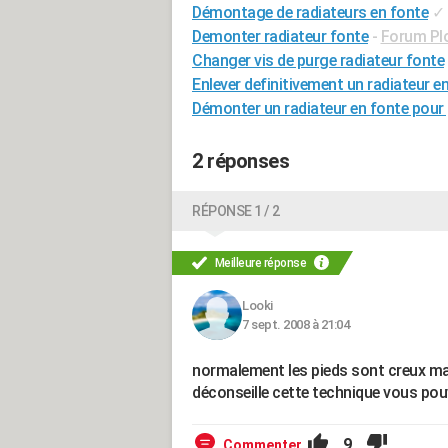
Démontage de radiateurs en fonte
✓
Demonter radiateur fonte
-
Forum Pl
Changer vis de purge radiateur fonte
Enlever definitivement un radiateur e
Démonter un radiateur en fonte pour p
2 réponses
RÉPONSE 1 / 2
Meilleure réponse
Looki
7 sept. 2008 à 21:04
normalement les pieds sont creux ma
déconseille cette technique vous pou
9
Commenter