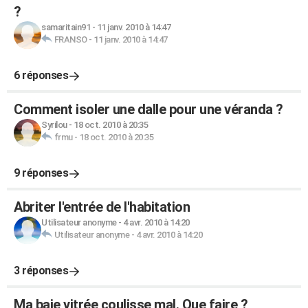
?
samaritain91
-
11 janv. 2010 à 14:47
FRANSO
-
11 janv. 2010 à 14:47
6 réponses
Comment isoler une dalle pour une véranda ?
Syrilou
-
18 oct. 2010 à 20:35
frmu
-
18 oct. 2010 à 20:35
9 réponses
Abriter l'entrée de l'habitation
Utilisateur anonyme
-
4 avr. 2010 à 14:20
Utilisateur anonyme
-
4 avr. 2010 à 14:20
3 réponses
Ma baie vitrée coulisse mal. Que faire ?