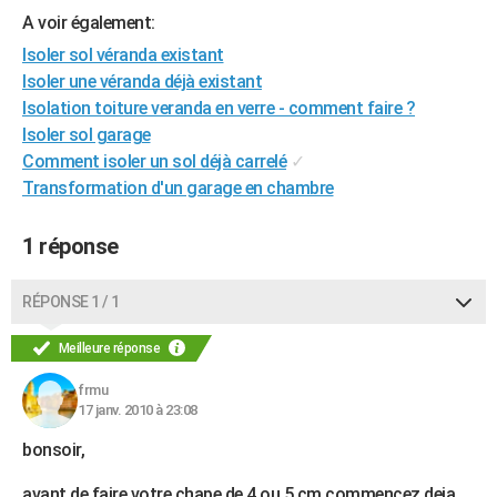
A voir également:
City break
Voyage de noces
Climat
Destinations
Voyage nature
Forum
+
PHOTO
Isoler sol véranda existant
GUIDES D'ACHAT
Isoler une véranda déjà existant
Isolation toiture veranda en verre - comment faire ?
BONS PLANS
Isoler sol garage
Comment isoler un sol déjà carrelé
✓
CARTE DE VOEUX
Transformation d'un garage en chambre
Carte Bonne année
Carte Pâques
Carte de Noël
Carte Saint-Valentin
Carte d'anniversaire
DICTIONNAIRE
1 réponse
Biographies
Expressions
Dictionnaire
Citations
Proverbes
PROGRAMME TV
COPAINS D'AVANT
RÉPONSE 1 / 1
Se connecter
Collèges
Universités
Service militaire
S'inscrire
Lycées
Primaires
Entreprises
Avis de recherche
AVIS DE DÉCÈS
Meilleure réponse
FORUM
frmu
17 janv. 2010 à 23:08
Lifestyle
Sport
Television
Cinema
Bricolage
Culture
Auto
Voyage
bonsoir,
avant de faire votre chape de 4 ou 5 cm commencez deja