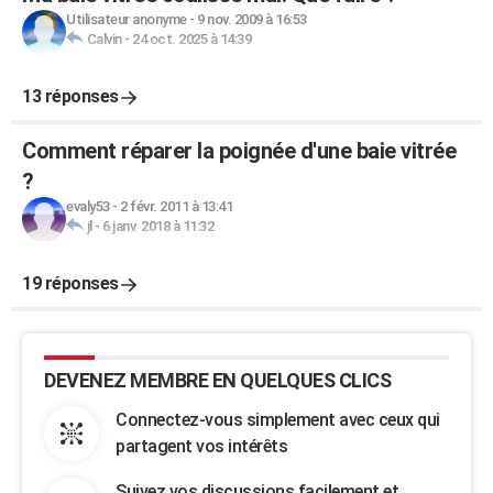
Utilisateur anonyme
-
9 nov. 2009 à 16:53
Calvin
-
24 oct. 2025 à 14:39
13 réponses
Comment réparer la poignée d'une baie vitrée
?
evaly53
-
2 févr. 2011 à 13:41
jl
-
6 janv. 2018 à 11:32
19 réponses
DEVENEZ MEMBRE EN QUELQUES CLICS
Connectez-vous simplement avec ceux qui
partagent vos intérêts
Suivez vos discussions facilement et