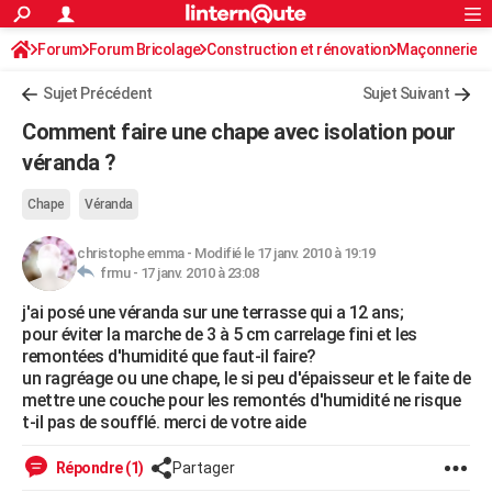
ACTUALITÉS
Forum
Forum Bricolage
Connexion
Construction et rénovation
S'inscrire
Maçonnerie
Rechercher
Société
Education
Villes
Politique
Faits Divers
Monde
+
SPORT
Sujet Précédent
Sujet Suivant
Football
Cyclisme
Forum
Coupe du monde 2026
Tennis
Rugby
CULTURE
Comment faire une chape avec isolation pour
TNT
Cinéma
Musique
Programme TV
Streaming
Sorties cinéma
+
véranda ?
FINANCE
Impôts
Immobilier
Banque
Crédit
Retraite
Epargne
Risques naturels par ville
Assurance
AUTO
Chape
Véranda
Réserver un essai
Berlines
Forum auto
Essais
Citadines
SUV
+
HIGH-TECH
christophe emma
-
Modifié le 17 janv. 2010 à 19:19
frmu -
17 janv. 2010 à 23:08
Meilleur smartphone
Ordinateurs
Guide high-tech
Mobiles
Internet
Jeux vidéo
+
BRICOLAGE
j'ai posé une véranda sur une terrasse qui a 12 ans;
pour éviter la marche de 3 à 5 cm carrelage fini et les
Aménagement intérieur
Cuisine
Jardinage
+
Forum
Extérieur
Salle de bains
Rangement
WEEK-END
remontées d'humidité que faut-il faire?
un ragréage ou une chape, le si peu d'épaisseur et le faite de
Escapades
Expositions
Week-end nature
Guides de France
Patrimoine
Musées
+
LIFESTYLE
mettre une couche pour les remontés d'humidité ne risque
t-il pas de soufflé. merci de votre aide
Bien-être
Mode
+
Art de vivre
Loisirs
Modes de vie
SANTE
Répondre (1)
Partager
Guide de la santé
Médicaments
+
Alimentation
Maladies
Sommeil
VOYAGE