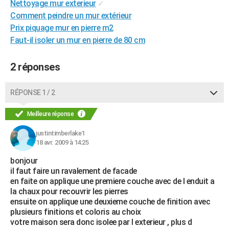
Nettoyage mur exterieur
✓
City break
Voyage de noces
Climat
Destinations
Voyage nature
Forum
+
PHOTO
Comment peindre un mur extérieur
Prix piquage mur en pierre m2
GUIDES D'ACHAT
Faut-il isoler un mur en pierre de 80 cm
BONS PLANS
2 réponses
CARTE DE VOEUX
Carte Bonne année
Carte Pâques
Carte de Noël
Carte Saint-Valentin
Carte d'anniversaire
RÉPONSE 1 / 2
DICTIONNAIRE
Biographies
Expressions
Dictionnaire
Citations
Proverbes
Meilleure réponse
PROGRAMME TV
justintimberlake1
COPAINS D'AVANT
18 avr. 2009 à 14:25
Se connecter
Collèges
Universités
Service militaire
S'inscrire
Lycées
Primaires
Entreprises
Avis de recherche
AVIS DE DÉCÈS
bonjour
il faut faire un ravalement de facade
FORUM
en faite on applique une premiere couche avec de l enduit a
la chaux pour recouvrir les pierres
Lifestyle
Sport
Television
Cinema
Bricolage
Culture
Auto
Voyage
ensuite on applique une deuxieme couche de finition avec
plusieurs finitions et coloris au choix
votre maison sera donc isolee par l exterieur , plus d