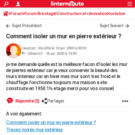
ACTUALITÉS
Forum
Forum Bricolage
Connexion
Construction et rénovation
S'inscrire
Isolation
Rechercher
Société
Education
Villes
Politique
Faits Divers
Monde
+
SPORT
Sujet Précédent
Sujet Suivant
Football
Cyclisme
Forum
Coupe du monde 2026
Tennis
Rugby
CULTURE
Comment isoler un mur en pierre extérieur ?
TNT
Cinéma
Musique
Programme TV
Streaming
Sorties cinéma
+
FINANCE
claudoin
-
Modifié le 18 avr. 2009 à 00:59
Olivierstf -
18 avr. 2009 à 18:09
Impôts
Immobilier
Banque
Crédit
Retraite
Epargne
Risques naturels par ville
Assurance
AUTO
je me demande quelle est la meilleure facon d'isoler les mur
Réserver un essai
Berlines
Forum auto
Essais
Citadines
SUV
+
HIGH-TECH
de pierres extérieur car je veux conserver la beauté des
murs interieur car en hiver mes mur sont tres froid et le
Meilleur smartphone
Ordinateurs
Guide high-tech
Mobiles
Internet
Jeux vidéo
+
BRICOLAGE
chauffage fonctionne toujours ma maison a ete
construite en 1950 1½ etage merci pour vos conseil
Aménagement intérieur
Cuisine
Jardinage
+
Forum
Extérieur
Salle de bains
Rangement
WEEK-END
Répondre (2)
Partager
Escapades
Expositions
Week-end nature
Guides de France
Patrimoine
Musées
+
LIFESTYLE
A voir également:
Bien-être
Mode
+
Art de vivre
Loisirs
Modes de vie
SANTE
Comment isoler un mur en pierre extérieur ?
Guide de la santé
Médicaments
+
Alimentation
Maladies
Sommeil
Traces noires mur extérieur
VOYAGE