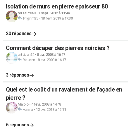
isolation de murs en pierre epaisseur 80
retzauteau
-
1 sept. 2012 à 11:44
Pilgrim35
-
18 févr. 2019 à 17:30
20 réponses
Comment décaper des pierres noircies ?
artaban54
-
8 avr. 2008 à 16:17
Youenn
-
8 avr. 2008 à 16:17
3 réponses
Quel est le coût d'un ravalement de façade en
pierre ?
Malolo
-
4 févr. 2008 à 14:48
vanina
-
12 avr. 2018 à 12:11
6 réponses