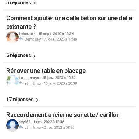
5 réponses
Comment ajouter une dalle béton sur une dalle
existante ?
tchoutch
-
15 sept. 2010 à 13:34
Dempsey
-
30 oct. 2025 à 14:49
6 réponses
Rénover une table en placage
La___mayo
-
15 janv. 2020 à 18:59
stf_frmu
-
15 janv. 2020 à 20:39
17 réponses
Raccordement ancienne sonette / carillon
seyf63
-
1 nov. 2022 à 13:36
stf_frmu
-
2 nov. 2022 à 08:52