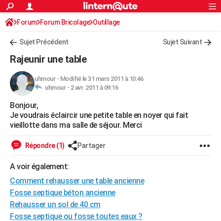
ACTUALITÉS
Forum
Forum Bricolage
Connexion
Outillage
S'inscrire
Rechercher
Société
Education
Villes
Politique
Faits Divers
Monde
+
SPORT
Sujet Précédent
Sujet Suivant
Football
Cyclisme
Forum
Coupe du monde 2026
Tennis
Rugby
CULTURE
Rajeunir une table
TNT
Cinéma
Musique
Programme TV
Streaming
Sorties cinéma
+
FINANCE
uhmour
-
Modifié le 31 mars 2011 à 10:46
uhmour -
2 avr. 2011 à 09:16
Impôts
Immobilier
Banque
Crédit
Retraite
Epargne
Risques naturels par ville
Assurance
AUTO
Bonjour,
Réserver un essai
Berlines
Forum auto
Essais
Citadines
SUV
+
HIGH-TECH
Je voudrais éclaircir une petite table en noyer qui fait
vieillotte dans ma salle de séjour. Merci
Meilleur smartphone
Ordinateurs
Guide high-tech
Mobiles
Internet
Jeux vidéo
+
BRICOLAGE
Répondre (1)
Partager
Aménagement intérieur
Cuisine
Jardinage
+
Forum
Extérieur
Salle de bains
Rangement
WEEK-END
A voir également:
Escapades
Expositions
Week-end nature
Guides de France
Patrimoine
Musées
+
LIFESTYLE
Comment rehausser une table ancienne
Bien-être
Mode
+
Art de vivre
Loisirs
Modes de vie
Fosse septique béton ancienne
SANTE
Rehausser un sol de 40 cm
Guide de la santé
Médicaments
+
Alimentation
Maladies
Sommeil
VOYAGE
Fosse septique ou fosse toutes eaux ?