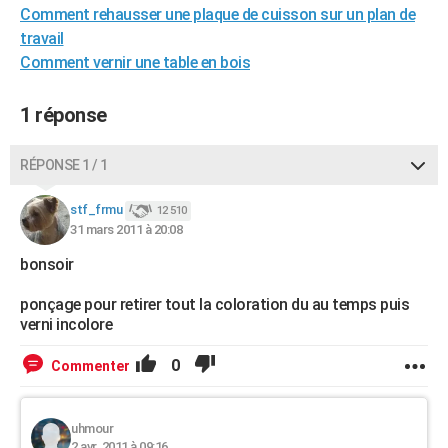
Comment rehausser une plaque de cuisson sur un plan de
City break
Voyage de noces
Climat
Destinations
Voyage nature
Forum
+
PHOTO
travail
Comment vernir une table en bois
GUIDES D'ACHAT
BONS PLANS
1 réponse
CARTE DE VOEUX
RÉPONSE 1 / 1
Carte Bonne année
Carte Pâques
Carte de Noël
Carte Saint-Valentin
Carte d'anniversaire
DICTIONNAIRE
stf_frmu
12 510
Biographies
Expressions
Dictionnaire
Citations
Proverbes
PROGRAMME TV
31 mars 2011 à 20:08
bonsoir
COPAINS D'AVANT
Se connecter
Collèges
Universités
Service militaire
S'inscrire
Lycées
Primaires
Entreprises
Avis de recherche
ponçage pour retirer tout la coloration du au temps puis
AVIS DE DÉCÈS
verni incolore
FORUM
0
Commenter
Lifestyle
Sport
Television
Cinema
Bricolage
Culture
Auto
Voyage
uhmour
2 avr. 2011 à 09:16