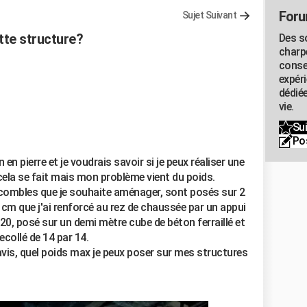
Foru
Sujet Suivant
tte structure?
Des s
charp
conse
expér
dédiée
vie.
Sui
Po
en pierre et je voudrais savoir si je peux réaliser une
cela se fait mais mon problème vient du poids.
 combles que je souhaite aménager, sont posés sur 2
cm que j'ai renforcé au rez de chaussée par un appui
20, posé sur un demi mètre cube de béton ferraillé et
collé de 14 par 14.
avis, quel poids max je peux poser sur mes structures