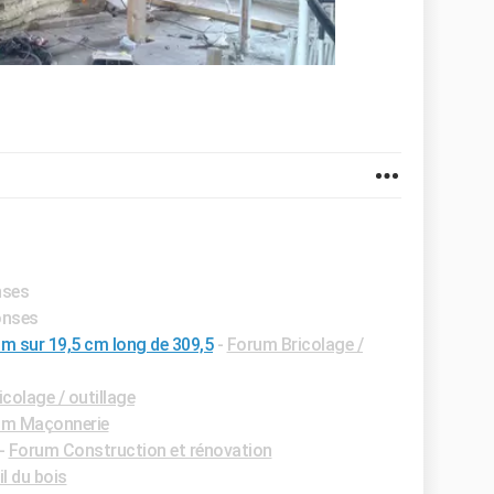
nses
onses
cm sur 19,5 cm long de 309,5
-
Forum Bricolage /
colage / outillage
um Maçonnerie
-
Forum Construction et rénovation
l du bois