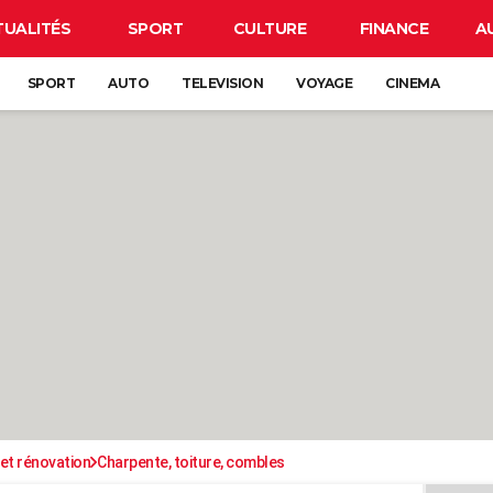
TUALITÉS
SPORT
CULTURE
FINANCE
A
SPORT
AUTO
TELEVISION
VOYAGE
CINEMA
et rénovation
Charpente, toiture, combles