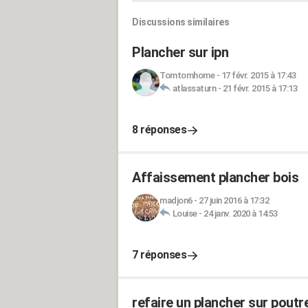
Discussions similaires
Plancher sur ipn
Tomtomhome
-
17 févr. 2015 à 17:43
atlassaturn
-
21 févr. 2015 à 17:13
8 réponses
Affaissement plancher bois
madjon6
-
27 juin 2016 à 17:32
Louise
-
24 janv. 2020 à 14:53
7 réponses
refaire un plancher sur pout