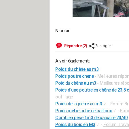
Nicolas
Répondre (2)
Partager
A voir également:
Poids du chêne au m3
Poids poutre chene
- Meilleures répo
Poid du chêne au m3
- Meilleures rép
Poids d'une poutre en chêne de 23,5 
outillage
Poids de la pierre au m3
✓
-
Forum Bri
Poids mètre cube de cailloux
✓
-
For
Combien pèse 1m3 de calcaire 20/40
Poids du bois en M3
✓
-
Forum Travai