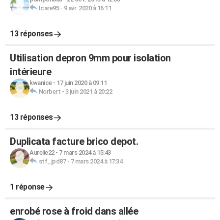
Icare95
-
9 avr. 2020 à 16:11
13 réponses
Utilisation depron 9mm pour isolation
intérieure
kwanice
-
17 juin 2020 à 09:11
Norbert
-
3 juin 2021 à 20:22
13 réponses
Duplicata facture brico depot.
Aurelie22
-
7 mars 2024 à 15:43
stf_jpd87
-
7 mars 2024 à 17:34
1 réponse
enrobé rose à froid dans allée