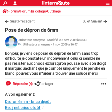
ACTUALITÉS
Forum
Forum Bricolage
Connexion
Outillage
S'inscrire
Rechercher
Société
Education
Villes
Politique
Faits Divers
Monde
+
SPORT
Sujet Précédent
Sujet Suivant
Football
Cyclisme
Forum
Coupe du monde 2026
Tennis
Rugby
CULTURE
Pose de dépron de 6mm
TNT
Cinéma
Musique
Programme TV
Streaming
Sorties cinéma
+
FINANCE
Utilisateur anonyme
-
Modifié le 5 nov. 2009 à 00:33
Utilisateur anonyme -
7 nov. 2009 à 16:47
Impôts
Immobilier
Banque
Crédit
Retraite
Epargne
Risques naturels par ville
Assurance
AUTO
bonjour, je viens de poser du dépron de 6mm sans trop
Réserver un essai
Berlines
Forum auto
Essais
Citadines
SUV
+
HIGH-TECH
difficulté je constate un inconvénient celui ci semble ne
pas resister aux chocs ex:lorsqu'on pousse avec son doigt
Meilleur smartphone
Ordinateurs
Guide high-tech
Mobiles
Internet
Jeux vidéo
+
BRICOLAGE
il marque; Sachant que je compte uniquement le peindre en
blanc. pouvez vous m'aider à trouver une soluce merci
Aménagement intérieur
Cuisine
Jardinage
+
Forum
Extérieur
Salle de bains
Rangement
WEEK-END
Répondre (4)
Partager
Escapades
Expositions
Week-end nature
Guides de France
Patrimoine
Musées
+
LIFESTYLE
A voir également:
Bien-être
Mode
+
Art de vivre
Loisirs
Modes de vie
SANTE
Depron 6 mm - brico dépôt
Guide de la santé
Médicaments
+
Alimentation
Maladies
Sommeil
Bec j net brico dépôt
✓
VOYAGE