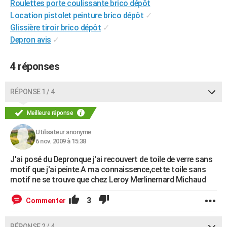
Roulettes porte coulissante brico dépôt
City break
Voyage de noces
Climat
Destinations
Voyage nature
Forum
+
PHOTO
Location pistolet peinture brico dépôt
✓
Glissière tiroir brico dépôt
✓
GUIDES D'ACHAT
Depron avis
✓
BONS PLANS
4 réponses
CARTE DE VOEUX
Carte Bonne année
Carte Pâques
Carte de Noël
Carte Saint-Valentin
Carte d'anniversaire
RÉPONSE 1 / 4
DICTIONNAIRE
Biographies
Expressions
Dictionnaire
Citations
Proverbes
Meilleure réponse
PROGRAMME TV
Utilisateur anonyme
COPAINS D'AVANT
6 nov. 2009 à 15:38
Se connecter
Collèges
Universités
Service militaire
S'inscrire
Lycées
Primaires
Entreprises
Avis de recherche
AVIS DE DÉCÈS
J'ai posé du Depronque j'ai recouvert de toile de verre sans
motif que j'ai peinte.A ma connaissence,cette toile sans
FORUM
motif ne se trouve que chez Leroy Merlinernard Michaud
Lifestyle
Sport
Television
Cinema
Bricolage
Culture
Auto
Voyage
3
Commenter
RÉPONSE 2 / 4