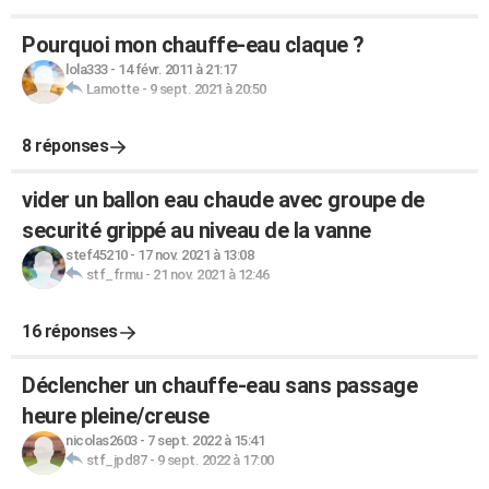
Pourquoi mon chauffe-eau claque ?
lola333
-
14 févr. 2011 à 21:17
Lamotte
-
9 sept. 2021 à 20:50
8 réponses
vider un ballon eau chaude avec groupe de
securité grippé au niveau de la vanne
stef45210
-
17 nov. 2021 à 13:08
stf_frmu
-
21 nov. 2021 à 12:46
16 réponses
Déclencher un chauffe-eau sans passage
heure pleine/creuse
nicolas2603
-
7 sept. 2022 à 15:41
stf_jpd87
-
9 sept. 2022 à 17:00