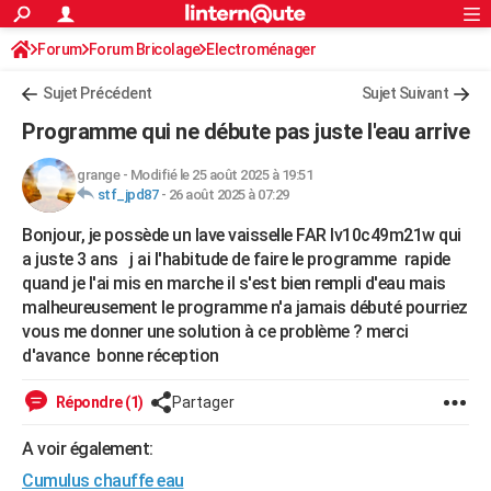
ACTUALITÉS
Forum
Forum Bricolage
Connexion
Electroménager
S'inscrire
Rechercher
Société
Education
Villes
Politique
Faits Divers
Monde
+
SPORT
Sujet Précédent
Sujet Suivant
Football
Cyclisme
Forum
Coupe du monde 2026
Tennis
Rugby
CULTURE
Programme qui ne débute pas juste l'eau arrive
TNT
Cinéma
Musique
Programme TV
Streaming
Sorties cinéma
+
FINANCE
grange
-
Modifié le 25 août 2025 à 19:51
stf_jpd87
-
26 août 2025 à 07:29
Impôts
Immobilier
Banque
Crédit
Retraite
Epargne
Risques naturels par ville
Assurance
AUTO
Bonjour, je possède un lave vaisselle FAR lv10c49m21w qui
Réserver un essai
Berlines
Forum auto
Essais
Citadines
SUV
+
HIGH-TECH
a juste 3 ans j ai l'habitude de faire le programme rapide
quand je l'ai mis en marche il s'est bien rempli d'eau mais
Meilleur smartphone
Ordinateurs
Guide high-tech
Mobiles
Internet
Jeux vidéo
+
BRICOLAGE
malheureusement le programme n'a jamais débuté pourriez
vous me donner une solution à ce problème ? merci
Aménagement intérieur
Cuisine
Jardinage
+
Forum
Extérieur
Salle de bains
Rangement
WEEK-END
d'avance bonne réception
Escapades
Expositions
Week-end nature
Guides de France
Patrimoine
Musées
+
LIFESTYLE
Répondre (1)
Partager
Bien-être
Mode
+
Art de vivre
Loisirs
Modes de vie
SANTE
A voir également:
Guide de la santé
Médicaments
+
Alimentation
Maladies
Sommeil
VOYAGE
Cumulus chauffe eau