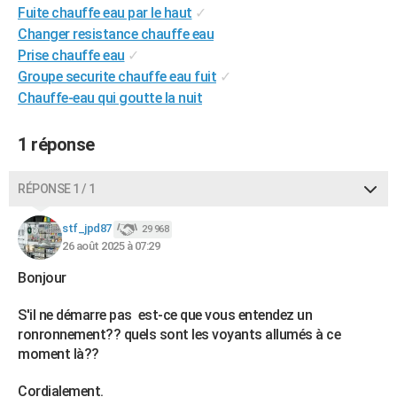
Fuite chauffe eau par le haut
✓
City break
Voyage de noces
Climat
Destinations
Voyage nature
Forum
+
PHOTO
Changer resistance chauffe eau
Prise chauffe eau
✓
GUIDES D'ACHAT
Groupe securite chauffe eau fuit
✓
BONS PLANS
Chauffe-eau qui goutte la nuit
CARTE DE VOEUX
1 réponse
Carte Bonne année
Carte Pâques
Carte de Noël
Carte Saint-Valentin
Carte d'anniversaire
DICTIONNAIRE
RÉPONSE 1 / 1
Biographies
Expressions
Dictionnaire
Citations
Proverbes
PROGRAMME TV
stf_jpd87
29 968
COPAINS D'AVANT
26 août 2025 à 07:29
Se connecter
Collèges
Universités
Service militaire
S'inscrire
Lycées
Primaires
Entreprises
Avis de recherche
AVIS DE DÉCÈS
Bonjour
FORUM
S'il ne démarre pas est-ce que vous entendez un
ronronnement?? quels sont les voyants allumés à ce
Lifestyle
Sport
Television
Cinema
Bricolage
Culture
Auto
Voyage
moment là??
Cordialement.