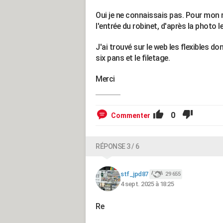
Oui je ne connaissais pas. Pour mon ro
l'entrée du robinet, d'après la photo l
J'ai trouvé sur le web les flexibles do
six pans et le filetage.
Merci
0
Commenter
RÉPONSE 3 / 6
stf_jpd87
29 655
4 sept. 2025 à 18:25
Re