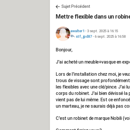
Sujet Précédent
Mettre flexible dans un robi
awalter1
-
3 sept. 2025 à 16:15
stf_jpd87
-
6 sept. 2025 à 16:58
Bonjour,
J'ai acheté un meuble+vasque en expo
Lors de l'installation chez moi, je veu
trous de vissage sont profondément e
les flexibles avec une clé/pince. J'ai l
corps du robinet. J'ai bien dévissé la 
vient pas de lui même. Est ce enfoncé 
un marteau, je ne saurais déjà pas c
C'est un robinet de marque Nobili (vo