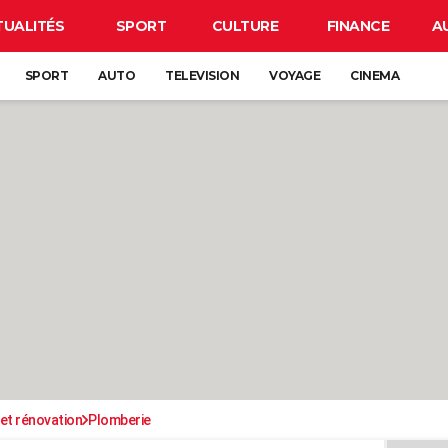
TUALITÉS
SPORT
CULTURE
FINANCE
A
SPORT
AUTO
TELEVISION
VOYAGE
CINEMA
et rénovation
Plomberie