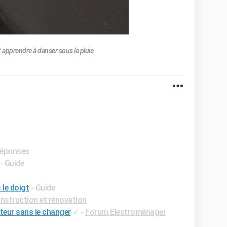
est apprendre à danser sous la pluie.
 réponses
- Guide
 le doigt
- Guide
struction et rénovation
teur sans le changer
✓
-
Forum Electroménager