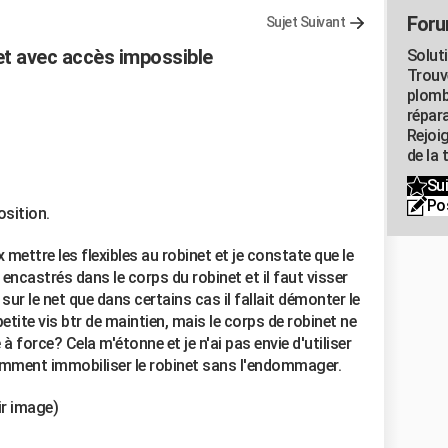
Foru
Sujet Suivant
net avec accès impossible
Solut
Trouv
plomb
répar
Rejoi
de la 
Sui
Po
sition.
x mettre les flexibles au robinet et je constate que le
ncastrés dans le corps du robinet et il faut visser
u sur le net que dans certains cas il fallait démonter le
petite vis btr de maintien, mais le corps de robinet ne
à force? Cela m'étonne et je n'ai pas envie d'utiliser
omment immobiliser le robinet sans l'endommager.
ir image)