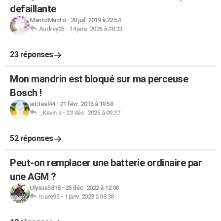
defaillante
MantoManto
-
28 juil. 2019 à 22:54
Audrey25
-
14 janv. 2026 à 08:23
23 réponses
Mon mandrin est bloqué sur ma perceuse
Bosch !
aititeal44
-
21 févr. 2015 à 19:58
_Kevin.s
-
23 déc. 2025 à 09:37
52 réponses
Peut-on remplacer une batterie ordinaire par
une AGM ?
Ulysse5818
-
28 déc. 2022 à 12:08
Icare95
-
1 janv. 2023 à 08:38