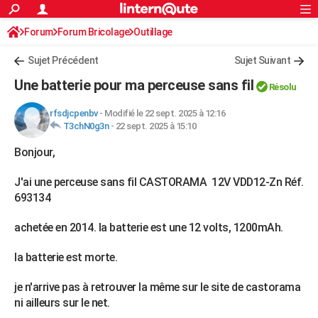
ACTUALITÉS
Forum
Forum Bricolage
Connexion
Outillage
S'inscrire
Rechercher
Société
Education
Villes
Politique
Faits Divers
Monde
+
SPORT
Sujet Précédent
Sujet Suivant
Football
Cyclisme
Forum
Coupe du monde 2026
Tennis
Rugby
CULTURE
Une batterie pour ma perceuse sans fil
Résolu
TNT
Cinéma
Musique
Programme TV
Streaming
Sorties cinéma
+
FINANCE
rfsdjcpenbv
-
Modifié le 22 sept. 2025 à 12:16
T3chN0g3n
-
22 sept. 2025 à 15:10
Impôts
Immobilier
Banque
Crédit
Retraite
Epargne
Risques naturels par ville
Assurance
AUTO
Bonjour,
Réserver un essai
Berlines
Forum auto
Essais
Citadines
SUV
+
HIGH-TECH
J'ai une perceuse sans fil CASTORAMA 12V VDD12-Zn Réf.
Meilleur smartphone
Ordinateurs
Guide high-tech
Mobiles
Internet
Jeux vidéo
+
BRICOLAGE
693134
Aménagement intérieur
Cuisine
Jardinage
+
Forum
Extérieur
Salle de bains
Rangement
WEEK-END
achetée en 2014. la batterie est une 12 volts, 1200mAh.
Escapades
Expositions
Week-end nature
Guides de France
Patrimoine
Musées
+
LIFESTYLE
la batterie est morte.
Bien-être
Mode
+
Art de vivre
Loisirs
Modes de vie
SANTE
je n'arrive pas à retrouver la même sur le site de castorama
ni ailleurs sur le net.
Guide de la santé
Médicaments
+
Alimentation
Maladies
Sommeil
VOYAGE