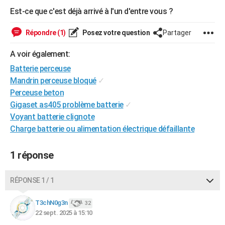
City break
Voyage de noces
Climat
Destinations
Voyage nature
Forum
+
Est-ce que c'est déjà arrivé à l'un d'entre vous ?
PHOTO
GUIDES D'ACHAT
Répondre (1)
Posez votre question
Partager
BONS PLANS
A voir également:
Batterie perceuse
CARTE DE VOEUX
Mandrin perceuse bloqué
✓
Carte Bonne année
Carte Pâques
Carte de Noël
Carte Saint-Valentin
Carte d'anniversaire
Perceuse beton
DICTIONNAIRE
Gigaset as405 problème batterie
✓
Biographies
Expressions
Dictionnaire
Citations
Proverbes
PROGRAMME TV
Voyant batterie clignote
Charge batterie ou alimentation électrique défaillante
COPAINS D'AVANT
Se connecter
Collèges
Universités
Service militaire
S'inscrire
Lycées
Primaires
Entreprises
Avis de recherche
1 réponse
AVIS DE DÉCÈS
FORUM
RÉPONSE 1 / 1
Lifestyle
Sport
Television
Cinema
Bricolage
Culture
Auto
Voyage
T3chN0g3n
32
22 sept. 2025 à 15:10