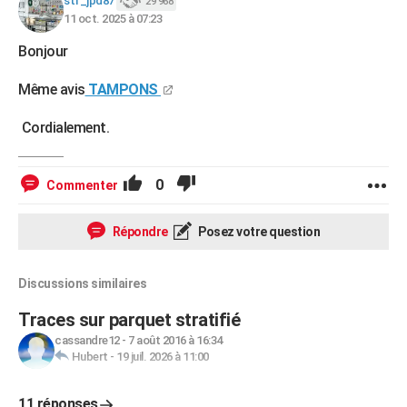
stf_jpd87
29 968
11 oct. 2025 à 07:23
Bonjour
Même avis
TAMPONS
Cordialement.
0
Commenter
Répondre
Posez votre question
Discussions similaires
Traces sur parquet stratifié
cassandre12
-
7 août 2016 à 16:34
Hubert
-
19 juil. 2026 à 11:00
11 réponses