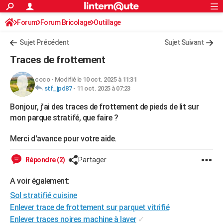
ACTUALITÉS
Forum
Forum Bricolage
Connexion
Outillage
S'inscrire
Rechercher
Société
Education
Villes
Politique
Faits Divers
Monde
+
SPORT
Sujet Précédent
Sujet Suivant
Football
Cyclisme
Forum
Coupe du monde 2026
Tennis
Rugby
CULTURE
Traces de frottement
TNT
Cinéma
Musique
Programme TV
Streaming
Sorties cinéma
+
FINANCE
coco
-
Modifié le 10 oct. 2025 à 11:31
stf_jpd87
-
11 oct. 2025 à 07:23
Impôts
Immobilier
Banque
Crédit
Retraite
Epargne
Risques naturels par ville
Assurance
AUTO
Bonjour, j'ai des traces de frottement de pieds de lit sur
Réserver un essai
Berlines
Forum auto
Essais
Citadines
SUV
+
HIGH-TECH
mon parque stratifé, que faire ?
Meilleur smartphone
Ordinateurs
Guide high-tech
Mobiles
Internet
Jeux vidéo
+
BRICOLAGE
Merci d'avance pour votre aide.
Aménagement intérieur
Cuisine
Jardinage
+
Forum
Extérieur
Salle de bains
Rangement
WEEK-END
Répondre (2)
Partager
Escapades
Expositions
Week-end nature
Guides de France
Patrimoine
Musées
+
LIFESTYLE
A voir également:
Bien-être
Mode
+
Art de vivre
Loisirs
Modes de vie
SANTE
Sol stratifié cuisine
Enlever trace de frottement sur parquet vitrifié
Guide de la santé
Médicaments
+
Alimentation
Maladies
Sommeil
VOYAGE
Enlever traces noires machine à laver
✓