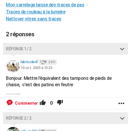
Mon carrelage laisse des traces de pas
✓
City break
Voyage de noces
Climat
Destinations
Voyage nature
Forum
+
PHOTO
Traces de rouleau à la lumière
Nettoyer vitres sans traces
GUIDES D'ACHAT
BONS PLANS
2 réponses
CARTE DE VOEUX
RÉPONSE 1 / 2
Carte Bonne année
Carte Pâques
Carte de Noël
Carte Saint-Valentin
Carte d'anniversaire
DICTIONNAIRE
labricole47
2 871
Biographies
Expressions
Dictionnaire
Citations
Proverbes
PROGRAMME TV
10 oct. 2025 à 13:23
Bonjour. Mettre l’équivalent des tampons de pieds de
COPAINS D'AVANT
chaise, c’est des patins en feutre
Se connecter
Collèges
Universités
Service militaire
S'inscrire
Lycées
Primaires
Entreprises
Avis de recherche
AVIS DE DÉCÈS
FORUM
0
Commenter
Lifestyle
Sport
Television
Cinema
Bricolage
Culture
Auto
Voyage
RÉPONSE 2 / 2