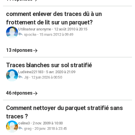
comment enlever des traces dû à un
frottement de lit sur un parquet?
Utilisateur anonyme
-
12 août 2010 à 20:15
spocke
-
15 mars 2012 à 09:49
13 réponses
Traces blanches sur sol stratifié
Ludivine221183
-
5 avr. 2020 à 21:09
Jiji
-
12 juin 2026 à 00:50
46 réponses
Comment nettoyer du parquet stratifié sans
traces ?
celine3
-
2 nov. 2009 à 10:00
greg
-
20 janv. 2018 à 23:45