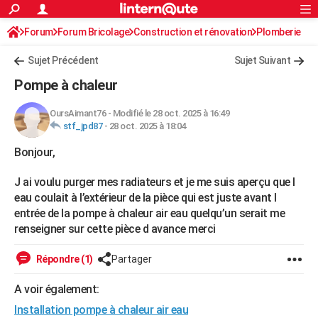
ACTUALITÉS
Forum
Forum Bricolage
Connexion
Construction et rénovation
S'inscrire
Plomberie
Rechercher
Société
Education
Villes
Politique
Faits Divers
Monde
+
SPORT
Sujet Précédent
Sujet Suivant
Football
Cyclisme
Forum
Coupe du monde 2026
Tennis
Rugby
CULTURE
Pompe à chaleur
TNT
Cinéma
Musique
Programme TV
Streaming
Sorties cinéma
+
FINANCE
OursAimant76
-
Modifié le 28 oct. 2025 à 16:49
stf_jpd87
-
28 oct. 2025 à 18:04
Impôts
Immobilier
Banque
Crédit
Retraite
Epargne
Risques naturels par ville
Assurance
AUTO
Bonjour,
Réserver un essai
Berlines
Forum auto
Essais
Citadines
SUV
+
HIGH-TECH
J ai voulu purger mes radiateurs et je me suis aperçu que l
Meilleur smartphone
Ordinateurs
Guide high-tech
Mobiles
Internet
Jeux vidéo
+
BRICOLAGE
eau coulait à l’extérieur de la pièce qui est juste avant l
entrée de la pompe à chaleur air eau quelqu’un serait me
Aménagement intérieur
Cuisine
Jardinage
+
Forum
Extérieur
Salle de bains
Rangement
WEEK-END
renseigner sur cette pièce d avance merci
Escapades
Expositions
Week-end nature
Guides de France
Patrimoine
Musées
+
LIFESTYLE
Répondre (1)
Partager
Bien-être
Mode
+
Art de vivre
Loisirs
Modes de vie
SANTE
A voir également:
Guide de la santé
Médicaments
+
Alimentation
Maladies
Sommeil
VOYAGE
Installation pompe à chaleur air eau