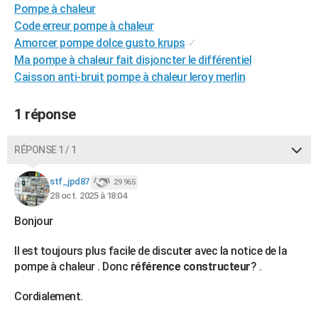
Pompe à chaleur
City break
Voyage de noces
Climat
Destinations
Voyage nature
Forum
+
PHOTO
Code erreur pompe à chaleur
Amorcer pompe dolce gusto krups
✓
GUIDES D'ACHAT
Ma pompe à chaleur fait disjoncter le différentiel
BONS PLANS
Caisson anti-bruit pompe à chaleur leroy merlin
CARTE DE VOEUX
1 réponse
Carte Bonne année
Carte Pâques
Carte de Noël
Carte Saint-Valentin
Carte d'anniversaire
DICTIONNAIRE
RÉPONSE 1 / 1
Biographies
Expressions
Dictionnaire
Citations
Proverbes
PROGRAMME TV
stf_jpd87
29 965
COPAINS D'AVANT
28 oct. 2025 à 18:04
Se connecter
Collèges
Universités
Service militaire
S'inscrire
Lycées
Primaires
Entreprises
Avis de recherche
AVIS DE DÉCÈS
Bonjour
FORUM
Il est toujours plus facile de discuter avec la notice de la
pompe à chaleur . Donc
référence constructeur
? .
Lifestyle
Sport
Television
Cinema
Bricolage
Culture
Auto
Voyage
Cordialement.