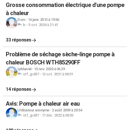
Grosse consommation électrique d'une pompe
à chaleur
Dom
-
16 janv. 2013 à 19:56
lc
-
5 oct. 2024 à 21:41
33 réponses
Problème de séchage sèche-linge pompe à
chaleur BOSCH WTH85290FF
IpMan44
-
15 nov. 2020 à 06:29
stf_jpd87
-
12 oct. 2021 à 08:01
14 réponses
Avis: Pompe à chaleur air eau
Utilisateur anonyme
-
2 août 2009 à 20:54
stf_jpd87
-
17 déc. 2022 à 08:03