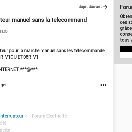
Foru
Sujet Suivant
Obten
upteur manuel sans la telecommand
des s
grâce
11:35
conse
tous v
upteur pour la marche manuel sans les télécommande
01R V1OU ET08R V1
INTERNET ***@***
ager
interrupteur
✓
-
Forum Electricité
cité
icité