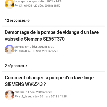
bounga-bounga
-
4 déc. 2011 à 14:24
Chris1975
-
29 déc. 2018 à 18:50
12 réponses
Demontage de la pompe de vidange d un lave
vaisselle Siemens SE65T370
Mimi 8369
-
2 févr. 2013 à 19:30
mimi8369
-
3 févr. 2013 à 12:28
2 réponses
Comment changer la pompe d'un lave linge
SIEMENS WV6543 ?
charari
-
11 déc. 2009 à 19:23
stf_la sudiste
-
26 mars 2012 à 11:18