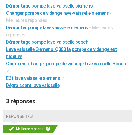
Démontage pompe lave-vaisselle siemens
City break
Voyage de noces
Climat
Destinations
Voyage nature
Forum
+
PHOTO
Changer pompe de vidange lave-vaisselle siemens
-
GUIDES D'ACHAT
Meilleures réponses
Demonter pompe lave vaisselle siemens
- Meilleures
BONS PLANS
réponses
Démontage pompe lave-vaisselle bosch
CARTE DE VOEUX
Lave vaisselle Siemens IQ300 la pompe de vidange est
Carte Bonne année
Carte Pâques
Carte de Noël
Carte Saint-Valentin
Carte d'anniversaire
DICTIONNAIRE
bloquée
Comment changer pompe de vidange lave vaisselle Bosch
Biographies
Expressions
Dictionnaire
Citations
Proverbes
PROGRAMME TV
✓
E31 lave vaisselle siemens
✓
COPAINS D'AVANT
Dégraissant lave vaisselle
Se connecter
Collèges
Universités
Service militaire
S'inscrire
Lycées
Primaires
Entreprises
Avis de recherche
AVIS DE DÉCÈS
3 réponses
FORUM
Lifestyle
Sport
Television
Cinema
Bricolage
Culture
Auto
Voyage
RÉPONSE 1 / 3
Meilleure réponse