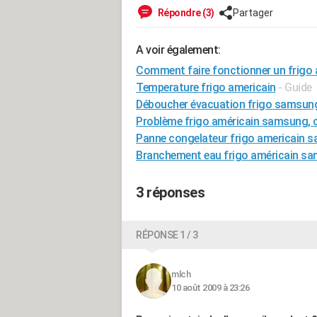
Répondre (3)
Partager
A voir également:
Comment faire fonctionner un frigo
Temperature frigo americain
- Guide
Déboucher évacuation frigo samsun
Problème frigo américain samsung, 
Panne congelateur frigo americain
Branchement eau frigo américain s
3 réponses
RÉPONSE 1 / 3
mlch
10 août 2009 à 23:26