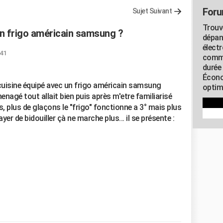
Foru
Sujet Suivant
Trouv
n frigo américain samsung ?
dépan
élect
:41
commu
durée
Écono
 cuisine équipé avec un frigo américain samsung
optimi
nagé tout allait bien puis après m'etre familiarisé
us, plus de glaçons le "frigo" fonctionne a 3° mais plus
ayer de bidouiller çà ne marche plus... il se présente :