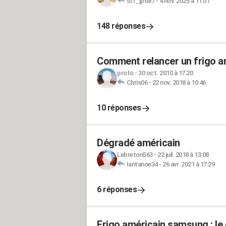
stf_jpd87
-
4 nov. 2025 à 11:01
148 réponses
Comment relancer un frigo a
proto
-
30 oct. 2010 à 17:20
Chris06
-
22 nov. 2018 à 10:46
10 réponses
Dégradé américain
Lebreton563
-
22 juil. 2018 à 13:08
Iantanoe34
-
26 avr. 2021 à 17:29
6 réponses
Frigo américain samsung : le