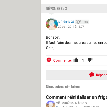
RÉPONSE 3 / 3
jdf_daniel26
1 813
29 oct. 2011 à 18:07
Bonsoir,
Il faut faire des mesures sur les enr
Cdlt,
1
Commenter
Répond
Discussions similaires
Comment réinitialiser un fri
mlf
-
2 août 2012 à 18:19