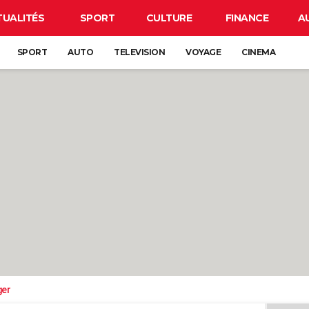
TUALITÉS
SPORT
CULTURE
FINANCE
A
SPORT
AUTO
TELEVISION
VOYAGE
CINEMA
ger