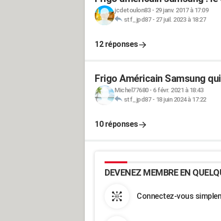
jcdetoulon83
-
29 janv. 2017 à 17:09
stf_jpd87
-
27 juil. 2023 à 18:27
12 réponses
Frigo Américain Samsung qui f
Michel77680
-
6 févr. 2021 à 18:43
stf_jpd87
-
18 juin 2024 à 17:22
10 réponses
DEVENEZ MEMBRE EN QUELQ
Connectez-vous simpleme