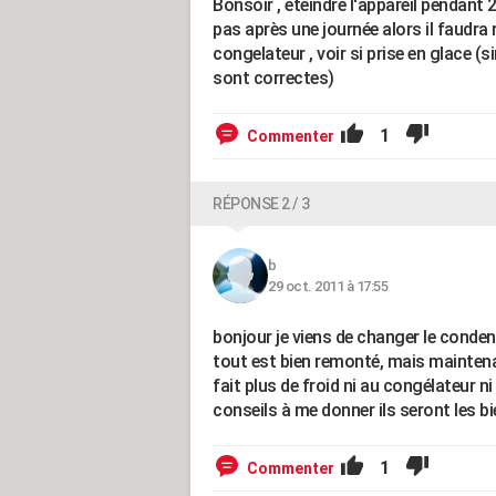
Bonsoir , eteindre l'appareil pendant 
pas après une journée alors il faudra 
congelateur , voir si prise en glace (s
sont correctes)
1
Commenter
RÉPONSE 2 / 3
b
29 oct. 2011 à 17:55
bonjour je viens de changer le cond
tout est bien remonté, mais maintenant
fait plus de froid ni au congélateur n
conseils à me donner ils seront les 
1
Commenter