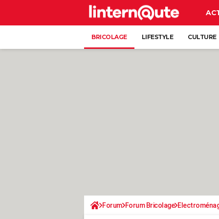
AC
BRICOLAGE
LIFESTYLE
CULTURE
Forum
Forum Bricolage
Electroména