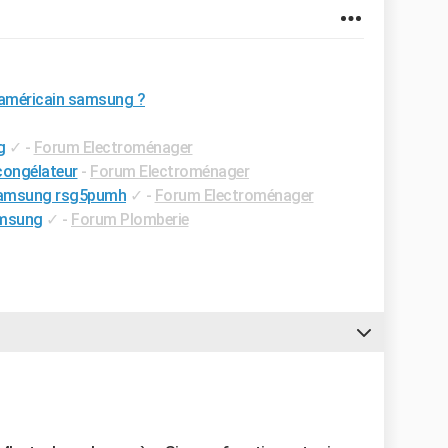
 américain samsung ?
g
✓
-
Forum Electroménager
congélateur
-
Forum Electroménager
 samsung rsg5pumh
✓
-
Forum Electroménager
amsung
✓
-
Forum Plomberie