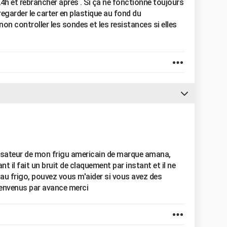
24h et rebrancher après . Si ça ne fonctionne toujours
regarder le carter en plastique au fond du
inon controller les sondes et les resistances si elles
ensateur de mon frigu americain de marque amana,
 il fait un bruit de claquement par instant et il ne
i au frigo, pouvez vous m'aider si vous avez des
bienvenus par avance merci