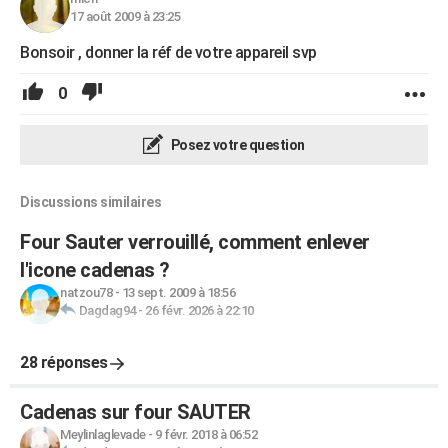
17 août 2009 à 23:25
Bonsoir , donner la réf de votre appareil svp
0
Posez votre question
Discussions similaires
Four Sauter verrouillé, comment enlever
l'icone cadenas ?
natzou78
-
13 sept. 2009 à 18:56
Dagdag94
-
26 févr. 2026 à 22:10
28 réponses
Cadenas sur four SAUTER
Meylinlaglevade
-
9 févr. 2018 à 06:52