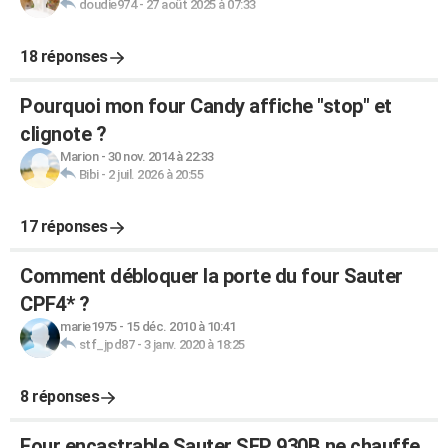
doudie974
-
27 août 2025 à 07:33
18 réponses
Pourquoi mon four Candy affiche "stop" et
clignote ?
Marion
-
30 nov. 2014 à 22:33
Bibi
-
2 juil. 2026 à 20:55
17 réponses
Comment débloquer la porte du four Sauter
CPF4* ?
marie1975
-
15 déc. 2010 à 10:41
stf_jpd87
-
3 janv. 2020 à 18:25
8 réponses
Four encastrable Sauter SFP 930B ne chauffe