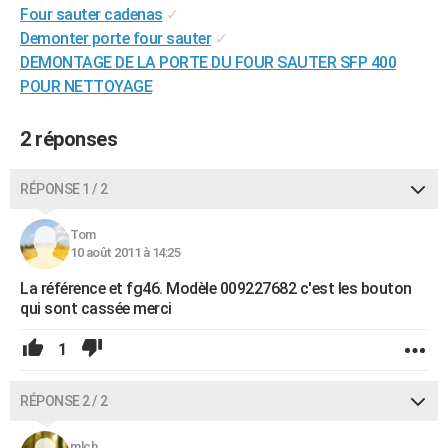
Four sauter cadenas
✓
City break
Voyage de noces
Climat
Destinations
Voyage nature
Forum
+
PHOTO
Demonter porte four sauter
✓
DEMONTAGE DE LA PORTE DU FOUR SAUTER SFP 400
GUIDES D'ACHAT
POUR NETTOYAGE
BONS PLANS
2 réponses
CARTE DE VOEUX
Carte Bonne année
Carte Pâques
Carte de Noël
Carte Saint-Valentin
Carte d'anniversaire
DICTIONNAIRE
RÉPONSE 1 / 2
Biographies
Expressions
Dictionnaire
Citations
Proverbes
PROGRAMME TV
Tom
10 août 2011 à 14:25
COPAINS D'AVANT
La référence et fg46. Modèle 009227682 c'est les bouton
Se connecter
Collèges
Universités
Service militaire
S'inscrire
Lycées
Primaires
Entreprises
Avis de recherche
qui sont cassée merci
AVIS DE DÉCÈS
FORUM
1
Lifestyle
Sport
Television
Cinema
Bricolage
Culture
Auto
Voyage
RÉPONSE 2 / 2
mlch