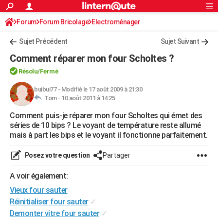
ACTUALITÉS
Forum
Forum Bricolage
Connexion
Electroménager
S'inscrire
Rechercher
Société
Education
Villes
Politique
Faits Divers
Monde
+
SPORT
Sujet Précédent
Sujet Suivant
Football
Cyclisme
Forum
Coupe du monde 2026
Tennis
Rugby
CULTURE
Comment réparer mon four Scholtes ?
TNT
Cinéma
Musique
Programme TV
Streaming
Sorties cinéma
+
FINANCE
Résolu/Fermé
Impôts
Immobilier
Banque
Crédit
Retraite
Epargne
Risques naturels par ville
Assurance
buibui77
-
Modifié le 17 août 2009 à 21:30
AUTO
Tom -
10 août 2011 à 14:25
Réserver un essai
Berlines
Forum auto
Essais
Citadines
SUV
+
HIGH-TECH
Comment puis-je réparer mon four Scholtes qui émet des
séries de 10 bips ? Le voyant de température reste allumé
Meilleur smartphone
Ordinateurs
Guide high-tech
Mobiles
Internet
Jeux vidéo
+
BRICOLAGE
mais à part les bips et le voyant il fonctionne parfaitement.
Aménagement intérieur
Cuisine
Jardinage
+
Forum
Extérieur
Salle de bains
Rangement
WEEK-END
Posez votre question
Partager
Escapades
Expositions
Week-end nature
Guides de France
Patrimoine
Musées
+
LIFESTYLE
A voir également:
Bien-être
Mode
+
Art de vivre
Loisirs
Modes de vie
Vieux four sauter
SANTE
Réinitialiser four sauter
✓
Guide de la santé
Médicaments
+
Alimentation
Maladies
Sommeil
VOYAGE
Demonter vitre four sauter
✓