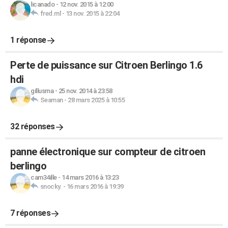
licanado
-
12 nov. 2015 à 12:00
fred.ml
-
13 nov. 2015 à 22:04
1 réponse
Perte de puissance sur Citroen Berlingo 1.6
hdi
gillusma
-
25 nov. 2014 à 23:58
Seaman
-
28 mars 2025 à 10:55
32 réponses
panne électronique sur compteur de citroen
berlingo
cam34ille
-
14 mars 2016 à 13:23
snocky.
-
16 mars 2016 à 19:39
7 réponses