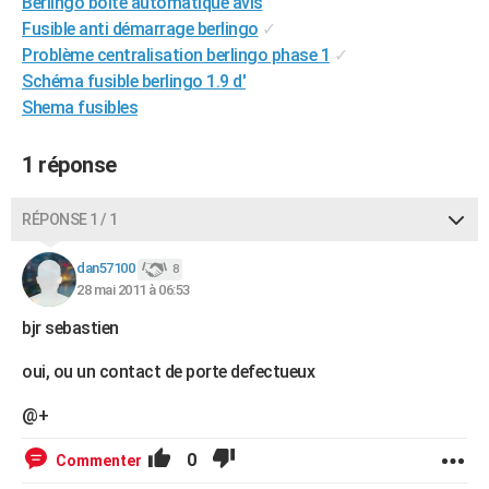
Berlingo boîte automatique avis
City break
Voyage de noces
Climat
Destinations
Voyage nature
Forum
+
PHOTO
Fusible anti démarrage berlingo
✓
Problème centralisation berlingo phase 1
✓
GUIDES D'ACHAT
Schéma fusible berlingo 1.9 d'
Shema fusibles
BONS PLANS
CARTE DE VOEUX
1 réponse
Carte Bonne année
Carte Pâques
Carte de Noël
Carte Saint-Valentin
Carte d'anniversaire
DICTIONNAIRE
RÉPONSE 1 / 1
Biographies
Expressions
Dictionnaire
Citations
Proverbes
PROGRAMME TV
dan57100
8
28 mai 2011 à 06:53
COPAINS D'AVANT
bjr sebastien
Se connecter
Collèges
Universités
Service militaire
S'inscrire
Lycées
Primaires
Entreprises
Avis de recherche
AVIS DE DÉCÈS
oui, ou un contact de porte defectueux
FORUM
@+
Lifestyle
Sport
Television
Cinema
Bricolage
Culture
Auto
Voyage
0
Commenter