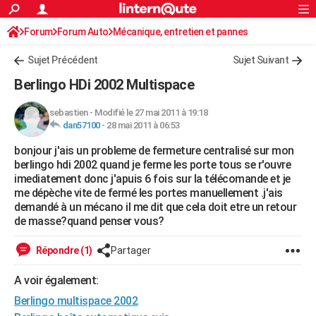
ACTUALITÉS
Forum
Forum Auto
Mécanique, entretien et pannes
Connexion
S'inscrire
Rechercher
Société
Education
Villes
Politique
Faits Divers
Monde
+
SPORT
Sujet Précédent
Sujet Suivant
Football
Cyclisme
Forum
Coupe du monde 2026
Tennis
Rugby
CULTURE
Berlingo HDi 2002 Multispace
TNT
Cinéma
Musique
Programme TV
Streaming
Sorties cinéma
+
FINANCE
sebastien
-
Modifié le 27 mai 2011 à 19:18
dan57100
-
28 mai 2011 à 06:53
Impôts
Immobilier
Banque
Crédit
Retraite
Epargne
Risques naturels par ville
Assurance
AUTO
bonjour j'ais un probleme de fermeture centralisé sur mon
Réserver un essai
Berlines
Forum auto
Essais
Citadines
SUV
+
HIGH-TECH
berlingo hdi 2002 quand je ferme les porte tous se r'ouvre
imediatement donc j'apuis 6 fois sur la télécomande et je
Meilleur smartphone
Ordinateurs
Guide high-tech
Mobiles
Internet
Jeux vidéo
+
BRICOLAGE
me dépèche vite de fermé les portes manuellement .j'ais
demandé à un mécano il me dit que cela doit etre un retour
Aménagement intérieur
Cuisine
Jardinage
+
Forum
Extérieur
Salle de bains
Rangement
WEEK-END
de masse?quand penser vous?
Escapades
Expositions
Week-end nature
Guides de France
Patrimoine
Musées
+
LIFESTYLE
Répondre (1)
Partager
Bien-être
Mode
+
Art de vivre
Loisirs
Modes de vie
SANTE
A voir également:
Berlingo multispace 2002
Guide de la santé
Médicaments
+
Alimentation
Maladies
Sommeil
VOYAGE