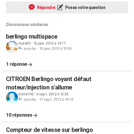
Répondre
Posez votre question
Discussions similaires
berlingo multispace
mura03
-
15 janv. 2015 à 14:17
snocky.
-
15 janv. 2015 à 15:59
1 réponse
CITROEN Berlingo voyant défaut
moteur/injection s'allume
dom6192
-
6 sept. 2012 à 15:35
snocky.
-
17 sept. 2012 à 10:13
10 réponses
Compteur de vitesse sur berlingo