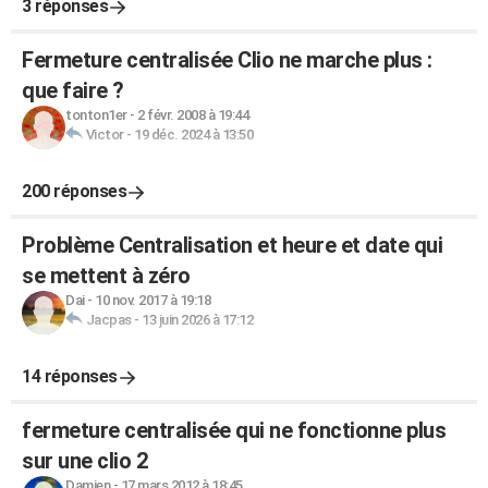
3 réponses
Fermeture centralisée Clio ne marche plus :
que faire ?
tonton1er
-
2 févr. 2008 à 19:44
Victor
-
19 déc. 2024 à 13:50
200 réponses
Problème Centralisation et heure et date qui
se mettent à zéro
Dai
-
10 nov. 2017 à 19:18
Jacpas
-
13 juin 2026 à 17:12
14 réponses
fermeture centralisée qui ne fonctionne plus
sur une clio 2
Damien
-
17 mars 2012 à 18:45