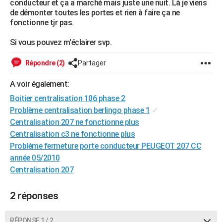
conducteur et ça a marché mais juste une nuit. Là je viens
City break
Voyage de noces
Climat
Destinations
Voyage nature
Forum
+
de démonter toutes les portes et rien à faire ça ne
PHOTO
fonctionne tjr pas.
GUIDES D'ACHAT
Si vous pouvez m'éclairer svp.
BONS PLANS
Répondre (2)
Partager
CARTE DE VOEUX
A voir également:
Carte Bonne année
Carte Pâques
Carte de Noël
Carte Saint-Valentin
Carte d'anniversaire
DICTIONNAIRE
Boitier centralisation 106 phase 2
Problème centralisation berlingo phase 1
✓
Biographies
Expressions
Dictionnaire
Citations
Proverbes
PROGRAMME TV
Centralisation 207 ne fonctionne plus
COPAINS D'AVANT
Centralisation c3 ne fonctionne plus
Problème fermeture porte conducteur PEUGEOT 207 CC
Se connecter
Collèges
Universités
Service militaire
S'inscrire
Lycées
Primaires
Entreprises
Avis de recherche
AVIS DE DÉCÈS
année 05/2010
Centralisation 207
FORUM
Lifestyle
Sport
Television
Cinema
Bricolage
Culture
Auto
Voyage
2 réponses
RÉPONSE 1 / 2