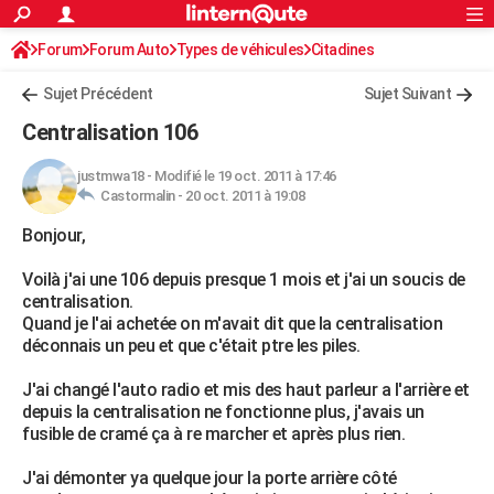
ACTUALITÉS
Forum
Forum Auto
Types de véhicules
Connexion
S'inscrire
Citadines
Rechercher
Société
Education
Villes
Politique
Faits Divers
Monde
+
SPORT
Sujet Précédent
Sujet Suivant
Football
Cyclisme
Forum
Coupe du monde 2026
Tennis
Rugby
CULTURE
Centralisation 106
TNT
Cinéma
Musique
Programme TV
Streaming
Sorties cinéma
+
FINANCE
justmwa18
-
Modifié le 19 oct. 2011 à 17:46
Castormalin -
20 oct. 2011 à 19:08
Impôts
Immobilier
Banque
Crédit
Retraite
Epargne
Risques naturels par ville
Assurance
AUTO
Bonjour,
Réserver un essai
Berlines
Forum auto
Essais
Citadines
SUV
+
HIGH-TECH
Voilà j'ai une 106 depuis presque 1 mois et j'ai un soucis de
Meilleur smartphone
Ordinateurs
Guide high-tech
Mobiles
Internet
Jeux vidéo
+
BRICOLAGE
centralisation.
Quand je l'ai achetée on m'avait dit que la centralisation
Aménagement intérieur
Cuisine
Jardinage
+
Forum
Extérieur
Salle de bains
Rangement
WEEK-END
déconnais un peu et que c'était ptre les piles.
Escapades
Expositions
Week-end nature
Guides de France
Patrimoine
Musées
+
LIFESTYLE
J'ai changé l'auto radio et mis des haut parleur a l'arrière et
depuis la centralisation ne fonctionne plus, j'avais un
Bien-être
Mode
+
Art de vivre
Loisirs
Modes de vie
SANTE
fusible de cramé ça à re marcher et après plus rien.
Guide de la santé
Médicaments
+
Alimentation
Maladies
Sommeil
VOYAGE
J'ai démonter ya quelque jour la porte arrière côté