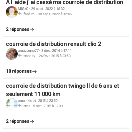
A l' aide j' ai cassé ma courroie de distribution
MIG40
-
29 sept. 2022 à 18:32
fred.ml
-
30 sept. 2022 à 12:46
2 réponses
courroie de distribution renault clio 2
amazonne77
-
8 déc. 2014 à 17:11
snocky.
-
24 févr. 2015 à 23:53
18 réponses
courroie de distribution twingo II de 6 ans et
seulement 11 000 km
ama
-
4 oct. 2015 à 23:50
ama
-
5 oct. 2015 à 12:31
2 réponses