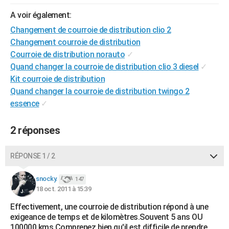
City break
Voyage de noces
Climat
Destinations
Voyage nature
Forum
+
PHOTO
A voir également:
Changement de courroie de distribution clio 2
GUIDES D'ACHAT
Changement courroie de distribution
BONS PLANS
Courroie de distribution norauto
✓
Quand changer la courroie de distribution clio 3 diesel
✓
CARTE DE VOEUX
Kit courroie de distribution
Quand changer la courroie de distribution twingo 2
Carte Bonne année
Carte Pâques
Carte de Noël
Carte Saint-Valentin
Carte d'anniversaire
DICTIONNAIRE
essence
✓
Biographies
Expressions
Dictionnaire
Citations
Proverbes
PROGRAMME TV
2 réponses
COPAINS D'AVANT
Se connecter
Collèges
Universités
Service militaire
S'inscrire
Lycées
Primaires
Entreprises
Avis de recherche
RÉPONSE 1 / 2
AVIS DE DÉCÈS
FORUM
snocky.
147
18 oct. 2011 à 15:39
Lifestyle
Sport
Television
Cinema
Bricolage
Culture
Auto
Voyage
Effectivement, une courroie de distribution répond à une
exigeance de temps et de kilomètres.Souvent 5 ans OU
100000 kms.Comprenez bien qu'il est difficile de prendre