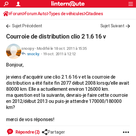
ACTUALITÉS
Forum
Forum Auto
Types de véhicules
Connexion
S'inscrire
Citadines
Rechercher
Société
Education
Villes
Politique
Faits Divers
Monde
+
SPORT
Sujet Précédent
Sujet Suivant
Football
Cyclisme
Forum
Coupe du monde 2026
Tennis
Rugby
CULTURE
Courroie de distribution clio 2 1.6 16 v
TNT
Cinéma
Musique
Programme TV
Streaming
Sorties cinéma
+
FINANCE
snoopy
-
Modifié le 18 oct. 2011 à 15:35
snocky.
-
19 oct. 2011 à 12:12
Impôts
Immobilier
Banque
Crédit
Retraite
Epargne
Risques naturels par ville
Assurance
AUTO
Bonjour,
Réserver un essai
Berlines
Forum auto
Essais
Citadines
SUV
+
HIGH-TECH
je viens d'acquérir une clio 2 1.6 16 v et la courroie de
Meilleur smartphone
Ordinateurs
Guide high-tech
Mobiles
Internet
Jeux vidéo
+
BRICOLAGE
distribution a été faite fin 2077 début 2008 lorsqu'elle avait
80000 km. Elle a actuellement environ 126000 km.
Aménagement intérieur
Cuisine
Jardinage
+
Forum
Extérieur
Salle de bains
Rangement
WEEK-END
ma question est la suivante, devrais-je faire cette courroie
en 2012/début 2013 ou puis-je attendre 170000/180000
Escapades
Expositions
Week-end nature
Guides de France
Patrimoine
Musées
+
LIFESTYLE
km?
Bien-être
Mode
+
Art de vivre
Loisirs
Modes de vie
SANTE
merci de vos réponses!
Guide de la santé
Médicaments
+
Alimentation
Maladies
Sommeil
VOYAGE
Répondre (2)
Partager