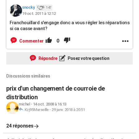
snocky.
147
19 oct. 2011 à 12:12
Franchouillard s'engage donc a vous régler les réparations
si ca casse avant?
0
Commenter
Répondre
Posez votre question
Discussions similaires
prix d'un changement de courroie de
distribution
michel
-
14 oct. 2008 à 16:13
Kzj95Marseille
-
29 janv. 2018 à 20:51
24 réponses