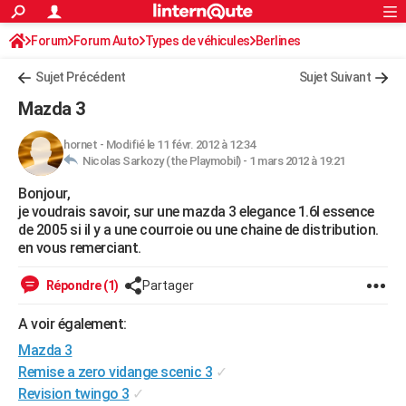
ACTUALITÉS
Forum
Forum Auto
Types de véhicules
Connexion
S'inscrire
Berlines
Rechercher
Société
Education
Villes
Politique
Faits Divers
Monde
+
SPORT
Sujet Précédent
Sujet Suivant
Football
Cyclisme
Forum
Coupe du monde 2026
Tennis
Rugby
CULTURE
Mazda 3
TNT
Cinéma
Musique
Programme TV
Streaming
Sorties cinéma
+
FINANCE
hornet
-
Modifié le 11 févr. 2012 à 12:34
Nicolas Sarkozy (the Playmobil) -
1 mars 2012 à 19:21
Impôts
Immobilier
Banque
Crédit
Retraite
Epargne
Risques naturels par ville
Assurance
AUTO
Bonjour,
Réserver un essai
Berlines
Forum auto
Essais
Citadines
SUV
+
HIGH-TECH
je voudrais savoir, sur une mazda 3 elegance 1.6l essence
de 2005 si il y a une courroie ou une chaine de distribution.
Meilleur smartphone
Ordinateurs
Guide high-tech
Mobiles
Internet
Jeux vidéo
+
BRICOLAGE
en vous remerciant.
Aménagement intérieur
Cuisine
Jardinage
+
Forum
Extérieur
Salle de bains
Rangement
WEEK-END
Répondre (1)
Partager
Escapades
Expositions
Week-end nature
Guides de France
Patrimoine
Musées
+
LIFESTYLE
A voir également:
Mazda 3
Bien-être
Mode
+
Art de vivre
Loisirs
Modes de vie
SANTE
Remise a zero vidange scenic 3
✓
Guide de la santé
Médicaments
+
Alimentation
Maladies
Sommeil
VOYAGE
Revision twingo 3
✓