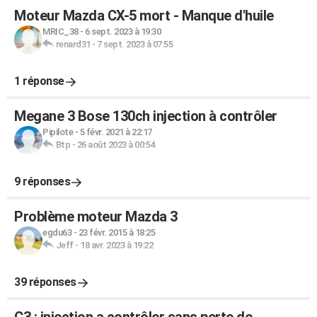
Moteur Mazda CX-5 mort - Manque d'huile
MRIC_38
-
6 sept. 2023 à 19:30
renard31
-
7 sept. 2023 à 07:55
1 réponse
Megane 3 Bose 130ch injection à contrôler
Pipilote
-
5 févr. 2021 à 22:17
Btp
-
26 août 2023 à 00:54
9 réponses
Problème moteur Mazda 3
egdu63
-
23 févr. 2015 à 18:25
Jeff
-
18 avr. 2023 à 19:22
39 réponses