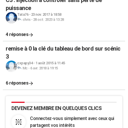
C3 : injection a contrôler sans perte de
puissance
Tata76
-
23 nov. 2017 à 18:58
chris
-
28 oct. 2023 à 13:28
4 réponses
remise à 0 la clé du tableau de bord sur scénic
3
cxpapy34
-
1 août 2015 à 11:45
Mc
-
6 avr. 2018 à 19:15
6 réponses
DEVENEZ MEMBRE EN QUELQUES CLICS
Connectez-vous simplement avec ceux qui
partagent vos intérêts