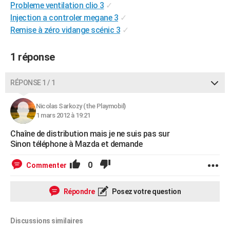
Probleme ventilation clio 3
✓
City break
Voyage de noces
Climat
Destinations
Voyage nature
Forum
+
PHOTO
Injection a controler megane 3
✓
Remise à zéro vidange scénic 3
✓
GUIDES D'ACHAT
BONS PLANS
1 réponse
CARTE DE VOEUX
RÉPONSE 1 / 1
Carte Bonne année
Carte Pâques
Carte de Noël
Carte Saint-Valentin
Carte d'anniversaire
DICTIONNAIRE
Nicolas Sarkozy (the Playmobil)
Biographies
Expressions
Dictionnaire
Citations
Proverbes
1 mars 2012 à 19:21
PROGRAMME TV
Chaîne de distribution mais je ne suis pas sur
COPAINS D'AVANT
Sinon téléphone à Mazda et demande
Se connecter
Collèges
Universités
Service militaire
S'inscrire
Lycées
Primaires
Entreprises
Avis de recherche
AVIS DE DÉCÈS
0
Commenter
FORUM
Répondre
Posez votre question
Lifestyle
Sport
Television
Cinema
Bricolage
Culture
Auto
Voyage
Discussions similaires