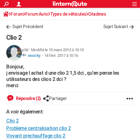
ACTUALITÉS
Forum
Forum Auto
Types de véhicules
Connexion
S'inscrire
Citadines
Rechercher
Société
Education
Villes
Politique
Faits Divers
Monde
+
SPORT
Sujet Précédent
Sujet Suivant
Football
Cyclisme
Forum
Coupe du monde 2026
Tennis
Rugby
CULTURE
Clio 2
TNT
Cinéma
Musique
Programme TV
Streaming
Sorties cinéma
+
FINANCE
phil
-
Modifié le 15 mars 2012 à 10:10
snocky.
-
14 févr. 2017 à 10:16
Impôts
Immobilier
Banque
Crédit
Retraite
Epargne
Risques naturels par ville
Assurance
AUTO
Bonjour,
Réserver un essai
Berlines
Forum auto
Essais
Citadines
SUV
+
HIGH-TECH
j envisage l achat d une clio 2 1,5 dci , qu'en pense les
utilisateurs des clios 2 dci ?
Meilleur smartphone
Ordinateurs
Guide high-tech
Mobiles
Internet
Jeux vidéo
+
BRICOLAGE
merci
Aménagement intérieur
Cuisine
Jardinage
+
Forum
Extérieur
Salle de bains
Rangement
WEEK-END
Répondre (2)
Partager
Escapades
Expositions
Week-end nature
Guides de France
Patrimoine
Musées
+
LIFESTYLE
A voir également:
Clio 2
Bien-être
Mode
+
Art de vivre
Loisirs
Modes de vie
SANTE
Probleme centralisation clio 2
Guide de la santé
Médicaments
+
Alimentation
Maladies
Sommeil
VOYAGE
Voyant prechauffage clio 2