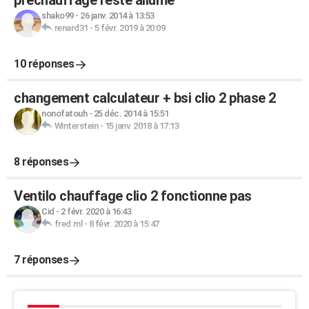
préchauffage reste allumé
shako99
-
26 janv. 2014 à 13:53
renard31
-
5 févr. 2019 à 20:09
10 réponses
changement calculateur + bsi clio 2 phase 2
nonofatouh
-
25 déc. 2014 à 15:51
Winterstein
-
15 janv. 2018 à 17:13
8 réponses
Ventilo chauffage clio 2 fonctionne pas
Cid
-
2 févr. 2020 à 16:43
fred.ml
-
8 févr. 2020 à 15:47
7 réponses