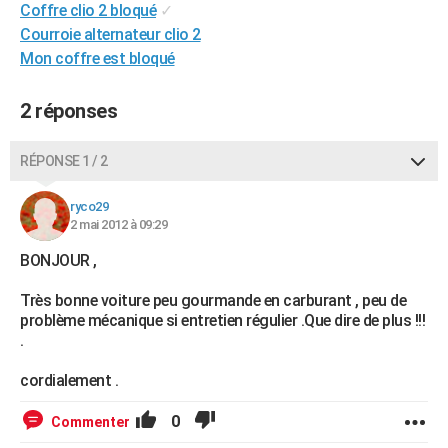
Coffre clio 2 bloqué
✓
City break
Voyage de noces
Climat
Destinations
Voyage nature
Forum
+
PHOTO
Courroie alternateur clio 2
Mon coffre est bloqué
GUIDES D'ACHAT
BONS PLANS
2 réponses
CARTE DE VOEUX
RÉPONSE 1 / 2
Carte Bonne année
Carte Pâques
Carte de Noël
Carte Saint-Valentin
Carte d'anniversaire
DICTIONNAIRE
ryco29
Biographies
Expressions
Dictionnaire
Citations
Proverbes
2 mai 2012 à 09:29
PROGRAMME TV
BONJOUR ,
COPAINS D'AVANT
Très bonne voiture peu gourmande en carburant , peu de
Se connecter
Collèges
Universités
Service militaire
S'inscrire
Lycées
Primaires
Entreprises
Avis de recherche
AVIS DE DÉCÈS
problème mécanique si entretien régulier .Que dire de plus !!!
.
FORUM
cordialement .
Lifestyle
Sport
Television
Cinema
Bricolage
Culture
Auto
Voyage
0
Commenter