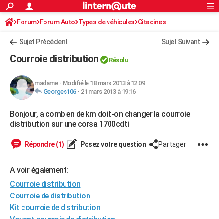
ACTUALITÉS
Forum
Forum Auto
Types de véhicules
Connexion
S'inscrire
Citadines
Rechercher
Société
Education
Villes
Politique
Faits Divers
Monde
+
SPORT
Sujet Précédent
Sujet Suivant
Football
Cyclisme
Forum
Coupe du monde 2026
Tennis
Rugby
CULTURE
Courroie distribution
Résolu
TNT
Cinéma
Musique
Programme TV
Streaming
Sorties cinéma
+
FINANCE
madame
-
Modifié le 18 mars 2013 à 12:09
Impôts
Immobilier
Banque
Crédit
Retraite
Epargne
Risques naturels par ville
Assurance
AUTO
Georges106
-
21 mars 2013 à 19:16
Réserver un essai
Berlines
Forum auto
Essais
Citadines
SUV
+
HIGH-TECH
Bonjour, a combien de km doit-on changer la courroie
distribution sur une corsa 1700cdti
Meilleur smartphone
Ordinateurs
Guide high-tech
Mobiles
Internet
Jeux vidéo
+
BRICOLAGE
Répondre (1)
Posez votre question
Partager
Aménagement intérieur
Cuisine
Jardinage
+
Forum
Extérieur
Salle de bains
Rangement
WEEK-END
Escapades
Expositions
Week-end nature
Guides de France
Patrimoine
Musées
+
A voir également:
LIFESTYLE
Courroie distribution
Bien-être
Mode
+
Art de vivre
Loisirs
Modes de vie
SANTE
Courroie de distribution
Kit courroie de distribution
Guide de la santé
Médicaments
+
Alimentation
Maladies
Sommeil
VOYAGE