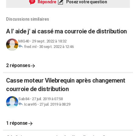
Répondre
Posez votre question
Discussions similaires
A l' aide j' ai cassé ma courroie de distribution
MIG40
-
29 sept. 2022 à 18:32
fred.ml
-
30 sept. 2022 à 12:46
2 réponses
Casse moteur Vilebrequin après changement
courroie de distribution
Sab84
-
27 juil. 2019 à 07:58
Icare95
-
27 juil. 2019 à 08:29
1 réponse