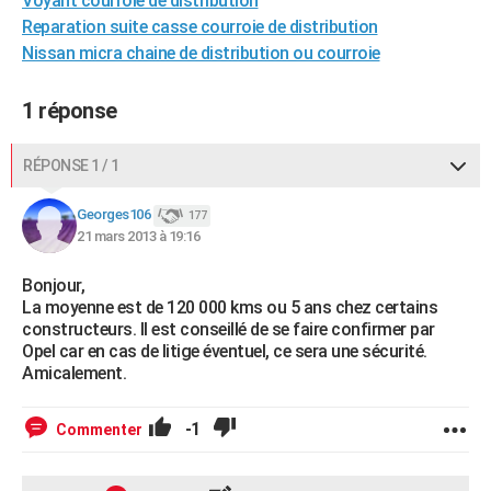
Voyant courroie de distribution
City break
Voyage de noces
Climat
Destinations
Voyage nature
Forum
+
Reparation suite casse courroie de distribution
PHOTO
Nissan micra chaine de distribution ou courroie
GUIDES D'ACHAT
1 réponse
BONS PLANS
CARTE DE VOEUX
RÉPONSE 1 / 1
Carte Bonne année
Carte Pâques
Carte de Noël
Carte Saint-Valentin
Carte d'anniversaire
DICTIONNAIRE
Georges106
177
21 mars 2013 à 19:16
Biographies
Expressions
Dictionnaire
Citations
Proverbes
PROGRAMME TV
Bonjour,
COPAINS D'AVANT
La moyenne est de 120 000 kms ou 5 ans chez certains
constructeurs. Il est conseillé de se faire confirmer par
Se connecter
Collèges
Universités
Service militaire
S'inscrire
Lycées
Primaires
Entreprises
Avis de recherche
AVIS DE DÉCÈS
Opel car en cas de litige éventuel, ce sera une sécurité.
Amicalement.
FORUM
Lifestyle
Sport
Television
Cinema
Bricolage
Culture
Auto
Voyage
-1
Commenter