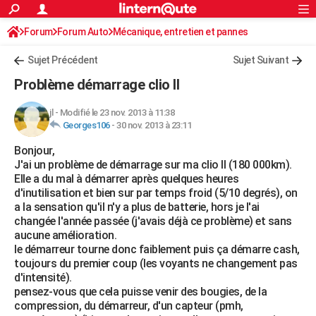
ACTUALITÉS
Forum
Forum Auto
Mécanique, entretien et pannes
Connexion
S'inscrire
Rechercher
Société
Education
Villes
Politique
Faits Divers
Monde
+
SPORT
Sujet Précédent
Sujet Suivant
Football
Cyclisme
Forum
Coupe du monde 2026
Tennis
Rugby
CULTURE
Problème démarrage clio II
TNT
Cinéma
Musique
Programme TV
Streaming
Sorties cinéma
+
FINANCE
jl
-
Modifié le 23 nov. 2013 à 11:38
Georges106
-
30 nov. 2013 à 23:11
Impôts
Immobilier
Banque
Crédit
Retraite
Epargne
Risques naturels par ville
Assurance
AUTO
Bonjour,
Réserver un essai
Berlines
Forum auto
Essais
Citadines
SUV
+
HIGH-TECH
J'ai un problème de démarrage sur ma clio II (180 000km).
Elle a du mal à démarrer après quelques heures
Meilleur smartphone
Ordinateurs
Guide high-tech
Mobiles
Internet
Jeux vidéo
+
BRICOLAGE
d'inutilisation et bien sur par temps froid (5/10 degrés), on
a la sensation qu'il n'y a plus de batterie, hors je l'ai
Aménagement intérieur
Cuisine
Jardinage
+
Forum
Extérieur
Salle de bains
Rangement
WEEK-END
changée l'année passée (j'avais déjà ce problème) et sans
aucune amélioration.
Escapades
Expositions
Week-end nature
Guides de France
Patrimoine
Musées
+
LIFESTYLE
le démarreur tourne donc faiblement puis ça démarre cash,
toujours du premier coup (les voyants ne changement pas
Bien-être
Mode
+
Art de vivre
Loisirs
Modes de vie
SANTE
d'intensité).
pensez-vous que cela puisse venir des bougies, de la
Guide de la santé
Médicaments
+
Alimentation
Maladies
Sommeil
VOYAGE
compression, du démarreur, d'un capteur (pmh,