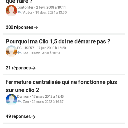
que faire ?
tonton1er
-
2 févr. 2008 à 19:44
Victor
-
19 déc. 2024 à 13:50
200 réponses
Pourquoi ma Clio 1,5 dci ne démarre pas ?
ECLUSE57
-
17 juin 2010 à 16:20
Lee
-
30 avr. 2020 à 10:51
21 réponses
fermeture centralisée qui ne fonctionne plus
sur une clio 2
Damien
-
17 mars 2012 à 18:45
Zen
-
24 mars 2022 à 16:37
49 réponses