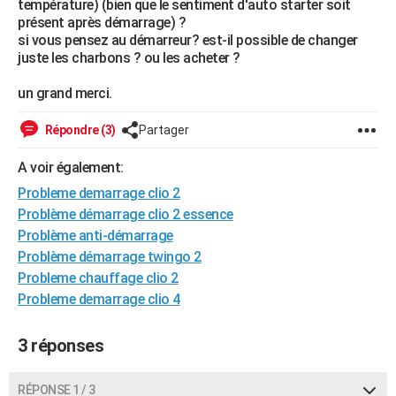
température) (bien que le sentiment d'auto starter soit
City break
Voyage de noces
Climat
Destinations
Voyage nature
Forum
+
présent après démarrage) ?
PHOTO
si vous pensez au démarreur? est-il possible de changer
juste les charbons ? ou les acheter ?
GUIDES D'ACHAT
un grand merci.
BONS PLANS
CARTE DE VOEUX
Répondre (3)
Partager
Carte Bonne année
Carte Pâques
Carte de Noël
Carte Saint-Valentin
Carte d'anniversaire
DICTIONNAIRE
A voir également:
Probleme demarrage clio 2
Biographies
Expressions
Dictionnaire
Citations
Proverbes
PROGRAMME TV
Problème démarrage clio 2 essence
Problème anti-démarrage
COPAINS D'AVANT
Problème démarrage twingo 2
Se connecter
Collèges
Universités
Service militaire
S'inscrire
Lycées
Primaires
Entreprises
Avis de recherche
AVIS DE DÉCÈS
Probleme chauffage clio 2
Probleme demarrage clio 4
FORUM
Lifestyle
Sport
Television
Cinema
Bricolage
Culture
Auto
Voyage
3 réponses
RÉPONSE 1 / 3