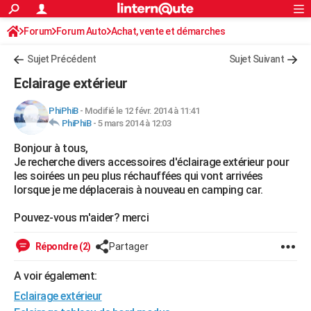
ACTUALITÉS
Forum
Forum Auto
Achat, vente et démarches
Connexion
S'inscrire
Rechercher
Société
Education
Villes
Politique
Faits Divers
Monde
+
SPORT
Sujet Précédent
Sujet Suivant
Football
Cyclisme
Forum
Coupe du monde 2026
Tennis
Rugby
CULTURE
Eclairage extérieur
TNT
Cinéma
Musique
Programme TV
Streaming
Sorties cinéma
+
FINANCE
PhiPhiB
-
Modifié le 12 févr. 2014 à 11:41
PhiPhiB
-
5 mars 2014 à 12:03
Impôts
Immobilier
Banque
Crédit
Retraite
Epargne
Risques naturels par ville
Assurance
AUTO
Bonjour à tous,
Réserver un essai
Berlines
Forum auto
Essais
Citadines
SUV
+
HIGH-TECH
Je recherche divers accessoires d'éclairage extérieur pour
les soirées un peu plus réchauffées qui vont arrivées
Meilleur smartphone
Ordinateurs
Guide high-tech
Mobiles
Internet
Jeux vidéo
+
BRICOLAGE
lorsque je me déplacerais à nouveau en camping car.
Aménagement intérieur
Cuisine
Jardinage
+
Forum
Extérieur
Salle de bains
Rangement
WEEK-END
Pouvez-vous m'aider? merci
Escapades
Expositions
Week-end nature
Guides de France
Patrimoine
Musées
+
LIFESTYLE
Répondre (2)
Partager
Bien-être
Mode
+
Art de vivre
Loisirs
Modes de vie
SANTE
A voir également:
Eclairage extérieur
Guide de la santé
Médicaments
+
Alimentation
Maladies
Sommeil
VOYAGE