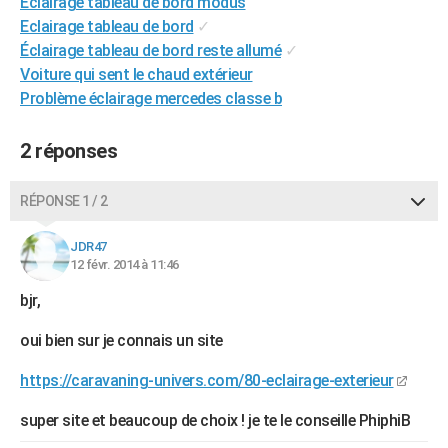
Eclairage tableau de bord modus
City break
Voyage de noces
Climat
Destinations
Voyage nature
Forum
+
PHOTO
Eclairage tableau de bord
✓
Éclairage tableau de bord reste allumé
✓
GUIDES D'ACHAT
Voiture qui sent le chaud extérieur
Problème éclairage mercedes classe b
BONS PLANS
CARTE DE VOEUX
2 réponses
Carte Bonne année
Carte Pâques
Carte de Noël
Carte Saint-Valentin
Carte d'anniversaire
DICTIONNAIRE
RÉPONSE 1 / 2
Biographies
Expressions
Dictionnaire
Citations
Proverbes
PROGRAMME TV
JDR47
12 févr. 2014 à 11:46
COPAINS D'AVANT
bjr,
Se connecter
Collèges
Universités
Service militaire
S'inscrire
Lycées
Primaires
Entreprises
Avis de recherche
AVIS DE DÉCÈS
oui bien sur je connais un site
FORUM
https://caravaning-univers.com/80-eclairage-exterieur
Lifestyle
Sport
Television
Cinema
Bricolage
Culture
Auto
Voyage
super site et beaucoup de choix ! je te le conseille PhiphiB