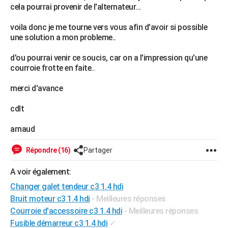
cela pourrai provenir de l'alternateur...
City break
Voyage de noces
Climat
Destinations
Voyage nature
Forum
+
PHOTO
voila donc je me tourne vers vous afin d'avoir si possible
GUIDES D'ACHAT
une solution a mon probleme..
BONS PLANS
d'ou pourrai venir ce soucis, car on a l'impression qu'une
courroie frotte en faite..
CARTE DE VOEUX
merci d'avance
Carte Bonne année
Carte Pâques
Carte de Noël
Carte Saint-Valentin
Carte d'anniversaire
DICTIONNAIRE
cdlt
Biographies
Expressions
Dictionnaire
Citations
Proverbes
PROGRAMME TV
arnaud
COPAINS D'AVANT
Répondre (16)
Partager
Se connecter
Collèges
Universités
Service militaire
S'inscrire
Lycées
Primaires
Entreprises
Avis de recherche
AVIS DE DÉCÈS
A voir également:
FORUM
Changer galet tendeur c3 1.4 hdi
Lifestyle
Sport
Television
Cinema
Bricolage
Culture
Auto
Voyage
Bruit moteur c3 1.4 hdi
- Meilleures réponses
Courroie d'accessoire c3 1.4 hdi
- Meilleures réponses
Fusible démarreur c3 1.4 hdi
✓