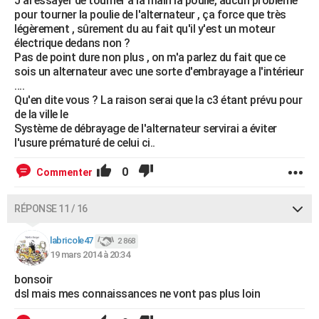
J'ai essayer de tourner a la main la poulie, aucun problème
pour tourner la poulie de l'alternateur , ça force que très
légèrement , sûrement du au fait qu'il y'est un moteur
électrique dedans non ?
Pas de point dure non plus , on m'a parlez du fait que ce
sois un alternateur avec une sorte d'embrayage a l'intérieur
....
Qu'en dite vous ? La raison serai que la c3 étant prévu pour
de la ville le
Système de débrayage de l'alternateur servirai a éviter
l'usure prématuré de celui ci..
0
Commenter
RÉPONSE 11 / 16
labricole47
2 868
19 mars 2014 à 20:34
bonsoir
dsl mais mes connaissances ne vont pas plus loin