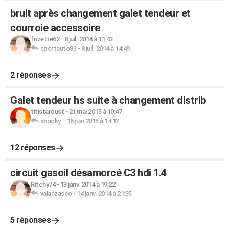
bruit après changement galet tendeur et
courroie accessoire
frizette62
-
8 juil. 2014 à 11:43
sportauto83
-
8 juil. 2014 à 14:49
2 réponses
Galet tendeur hs suite à changement distrib
titistardust
-
21 mai 2015 à 10:47
snocky.
-
16 juin 2015 à 14:12
12 réponses
circuit gasoil désamorcé C3 hdi 1.4
Ritchy74
-
13 janv. 2014 à 19:22
valanzasco
-
14 janv. 2014 à 21:35
5 réponses