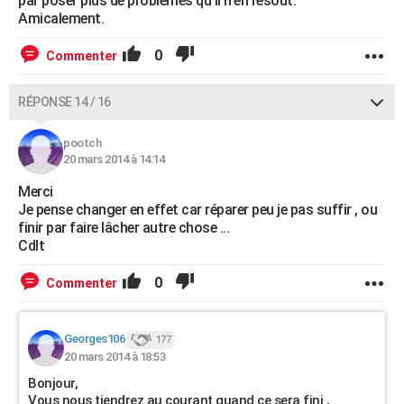
par poser plus de problèmes qu'il n'en résout.
Amicalement.
0
Commenter
RÉPONSE 14 / 16
pootch
20 mars 2014 à 14:14
Merci
Je pense changer en effet car réparer peu je pas suffir , ou
finir par faire lâcher autre chose ...
Cdlt
0
Commenter
Georges106
177
20 mars 2014 à 18:53
Bonjour,
Vous nous tiendrez au courant quand ce sera fini ,