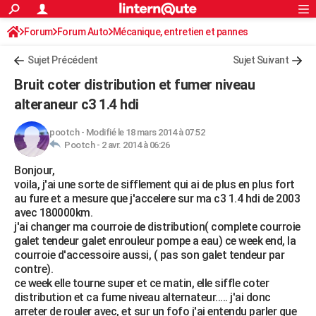
ACTUALITÉS
Forum
Forum Auto
Mécanique, entretien et pannes
Connexion
S'inscrire
Rechercher
Société
Education
Villes
Politique
Faits Divers
Monde
+
SPORT
Sujet Précédent
Sujet Suivant
Football
Cyclisme
Forum
Coupe du monde 2026
Tennis
Rugby
CULTURE
Bruit coter distribution et fumer niveau
TNT
Cinéma
Musique
Programme TV
Streaming
Sorties cinéma
+
alteraneur c3 1.4 hdi
FINANCE
Impôts
Immobilier
Banque
Crédit
Retraite
Epargne
Risques naturels par ville
Assurance
AUTO
pootch
-
Modifié le 18 mars 2014 à 07:52
Pootch -
2 avr. 2014 à 06:26
Réserver un essai
Berlines
Forum auto
Essais
Citadines
SUV
+
HIGH-TECH
Bonjour,
voila, j'ai une sorte de sifflement qui ai de plus en plus fort
Meilleur smartphone
Ordinateurs
Guide high-tech
Mobiles
Internet
Jeux vidéo
+
BRICOLAGE
au fure et a mesure que j'accelere sur ma c3 1.4 hdi de 2003
avec 180000km.
Aménagement intérieur
Cuisine
Jardinage
+
Forum
Extérieur
Salle de bains
Rangement
WEEK-END
j'ai changer ma courroie de distribution( complete courroie
galet tendeur galet enrouleur pompe a eau) ce week end, la
Escapades
Expositions
Week-end nature
Guides de France
Patrimoine
Musées
+
LIFESTYLE
courroie d'accessoire aussi, ( pas son galet tendeur par
contre).
Bien-être
Mode
+
Art de vivre
Loisirs
Modes de vie
SANTE
ce week elle tourne super et ce matin, elle siffle coter
distribution et ca fume niveau alternateur..... j'ai donc
Guide de la santé
Médicaments
+
Alimentation
Maladies
Sommeil
VOYAGE
arreter de rouler avec, et sur un fofo j'ai entendu parler que