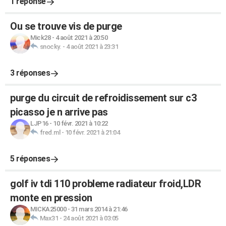
1 réponse
Ou se trouve vis de purge
Mick28
-
4 août 2021 à 20:50
snocky.
-
4 août 2021 à 23:31
3 réponses
purge du circuit de refroidissement sur c3
picasso je n arrive pas
LJP16
-
10 févr. 2021 à 10:22
fred.ml
-
10 févr. 2021 à 21:04
5 réponses
golf iv tdi 110 probleme radiateur froid,LDR
monte en pression
MICKA25000
-
31 mars 2014 à 21:46
Max31
-
24 août 2021 à 03:05