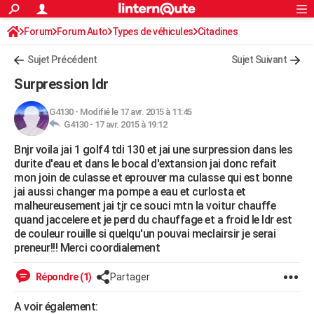
ACTUALITÉS
Forum
Forum Auto
Types de véhicules
Connexion
S'inscrire
Citadines
Rechercher
Société
Education
Villes
Politique
Faits Divers
Monde
+
SPORT
Sujet Précédent
Sujet Suivant
Football
Cyclisme
Forum
Coupe du monde 2026
Tennis
Rugby
CULTURE
Surpression ldr
TNT
Cinéma
Musique
Programme TV
Streaming
Sorties cinéma
+
FINANCE
G4130
-
Modifié le 17 avr. 2015 à 11:45
G4130 -
17 avr. 2015 à 19:12
Impôts
Immobilier
Banque
Crédit
Retraite
Epargne
Risques naturels par ville
Assurance
AUTO
Bnjr voila jai 1 golf4 tdi 130 et jai une surpression dans les
Réserver un essai
Berlines
Forum auto
Essais
Citadines
SUV
+
HIGH-TECH
durite d'eau et dans le bocal d'extansion jai donc refait
mon join de culasse et eprouver ma culasse qui est bonne
Meilleur smartphone
Ordinateurs
Guide high-tech
Mobiles
Internet
Jeux vidéo
+
BRICOLAGE
jai aussi changer ma pompe a eau et curlosta et
malheureusement jai tjr ce souci mtn la voitur chauffe
Aménagement intérieur
Cuisine
Jardinage
+
Forum
Extérieur
Salle de bains
Rangement
WEEK-END
quand jaccelere et je perd du chauffage et a froid le ldr est
de couleur rouille si quelqu'un pouvai meclairsir je serai
Escapades
Expositions
Week-end nature
Guides de France
Patrimoine
Musées
+
LIFESTYLE
preneur!!! Merci coordialement
Bien-être
Mode
+
Art de vivre
Loisirs
Modes de vie
SANTE
Répondre (1)
Partager
Guide de la santé
Médicaments
+
Alimentation
Maladies
Sommeil
VOYAGE
A voir également: