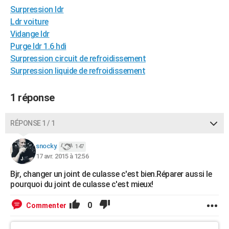
Surpression ldr
City break
Voyage de noces
Climat
Destinations
Voyage nature
Forum
+
PHOTO
Ldr voiture
GUIDES D'ACHAT
Vidange ldr
Purge ldr 1.6 hdi
BONS PLANS
Surpression circuit de refroidissement
Surpression liquide de refroidissement
CARTE DE VOEUX
Carte Bonne année
Carte Pâques
Carte de Noël
Carte Saint-Valentin
Carte d'anniversaire
DICTIONNAIRE
1 réponse
Biographies
Expressions
Dictionnaire
Citations
Proverbes
PROGRAMME TV
RÉPONSE 1 / 1
COPAINS D'AVANT
snocky.
147
Se connecter
Collèges
Universités
Service militaire
S'inscrire
Lycées
Primaires
Entreprises
Avis de recherche
17 avr. 2015 à 12:56
AVIS DE DÉCÈS
Bjr, changer un joint de culasse c'est bien.Réparer aussi le
FORUM
pourquoi du joint de culasse c'est mieux!
Lifestyle
Sport
Television
Cinema
Bricolage
Culture
Auto
Voyage
0
Commenter