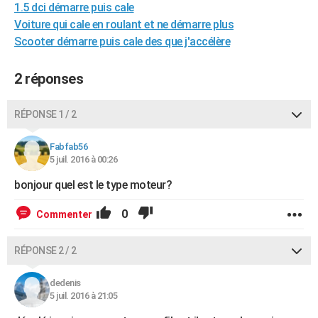
1.5 dci démarre puis cale
City break
Voyage de noces
Climat
Destinations
Voyage nature
Forum
+
PHOTO
Voiture qui cale en roulant et ne démarre plus
Scooter démarre puis cale des que j'accélère
GUIDES D'ACHAT
BONS PLANS
2 réponses
CARTE DE VOEUX
RÉPONSE 1 / 2
Carte Bonne année
Carte Pâques
Carte de Noël
Carte Saint-Valentin
Carte d'anniversaire
DICTIONNAIRE
Fabfab56
Biographies
Expressions
Dictionnaire
Citations
Proverbes
5 juil. 2016 à 00:26
PROGRAMME TV
bonjour quel est le type moteur?
COPAINS D'AVANT
0
Commenter
Se connecter
Collèges
Universités
Service militaire
S'inscrire
Lycées
Primaires
Entreprises
Avis de recherche
AVIS DE DÉCÈS
FORUM
RÉPONSE 2 / 2
Lifestyle
Sport
Television
Cinema
Bricolage
Culture
Auto
Voyage
dedenis
5 juil. 2016 à 21:05