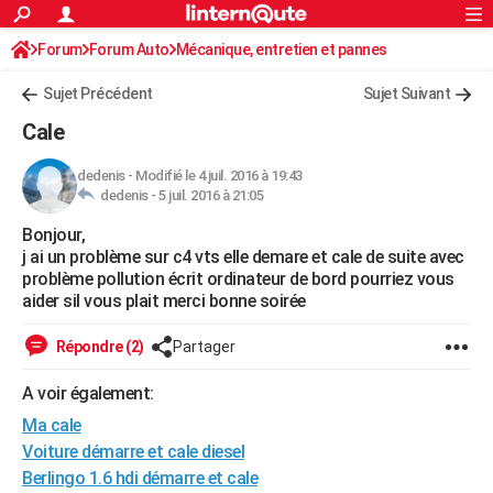
ACTUALITÉS
Forum
Forum Auto
Mécanique, entretien et pannes
Connexion
S'inscrire
Rechercher
Société
Education
Villes
Politique
Faits Divers
Monde
+
SPORT
Sujet Précédent
Sujet Suivant
Football
Cyclisme
Forum
Coupe du monde 2026
Tennis
Rugby
CULTURE
Cale
TNT
Cinéma
Musique
Programme TV
Streaming
Sorties cinéma
+
FINANCE
dedenis
-
Modifié le 4 juil. 2016 à 19:43
dedenis -
5 juil. 2016 à 21:05
Impôts
Immobilier
Banque
Crédit
Retraite
Epargne
Risques naturels par ville
Assurance
AUTO
Bonjour,
Réserver un essai
Berlines
Forum auto
Essais
Citadines
SUV
+
HIGH-TECH
j ai un problème sur c4 vts elle demare et cale de suite avec
problème pollution écrit ordinateur de bord pourriez vous
Meilleur smartphone
Ordinateurs
Guide high-tech
Mobiles
Internet
Jeux vidéo
+
BRICOLAGE
aider sil vous plait merci bonne soirée
Aménagement intérieur
Cuisine
Jardinage
+
Forum
Extérieur
Salle de bains
Rangement
WEEK-END
Répondre (2)
Partager
Escapades
Expositions
Week-end nature
Guides de France
Patrimoine
Musées
+
LIFESTYLE
A voir également:
Ma cale
Bien-être
Mode
+
Art de vivre
Loisirs
Modes de vie
SANTE
Voiture démarre et cale diesel
Guide de la santé
Médicaments
+
Alimentation
Maladies
Sommeil
VOYAGE
Berlingo 1.6 hdi démarre et cale