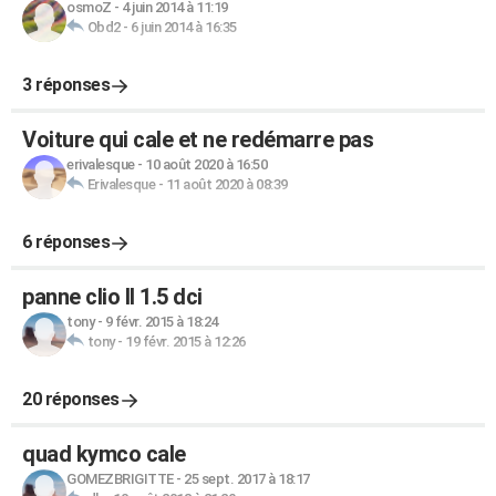
osmoZ
-
4 juin 2014 à 11:19
Obd2
-
6 juin 2014 à 16:35
3 réponses
Voiture qui cale et ne redémarre pas
erivalesque
-
10 août 2020 à 16:50
Erivalesque
-
11 août 2020 à 08:39
6 réponses
panne clio ll 1.5 dci
tony
-
9 févr. 2015 à 18:24
tony
-
19 févr. 2015 à 12:26
20 réponses
quad kymco cale
GOMEZBRIGITTE
-
25 sept. 2017 à 18:17