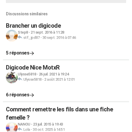
Discussions similaires
Brancher un digicode
Step8
-
21 sept. 2016 à 11:28
stf_jpd87
-
30 sept. 2016 à 07:46
5 réponses
Digicode Nice MotxR
Ulysse5818
-
26 juil. 2021 à 19:24
Ulysse5818
-
2 août 2021 à 12:01
6 réponses
Comment remettre les fils dans une fiche
femelle ?
NANOU
-
23 juil. 2015 à 19:43
Lola
-
30 oct. 2025 à 14:51