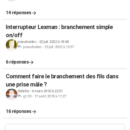
14 réponses
Interrupteur Lexman : branchement simple
on/off
pseudoelec
-
22 juil. 2022 à 18:48
pseudoelec
-
23 juil. 2022 à 13:57
6 réponses
Comment faire le branchement des fils dans
une prise mâle ?
didinho
-
6 mars 2010 à 22:57
gt.55
-
17 août 2018 à 11:27
16 réponses