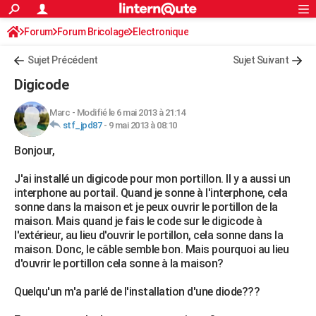
ACTUALITÉS
Forum
Forum Bricolage
Connexion
Electronique
S'inscrire
Rechercher
Société
Education
Villes
Politique
Faits Divers
Monde
+
SPORT
Sujet Précédent
Sujet Suivant
Football
Cyclisme
Forum
Coupe du monde 2026
Tennis
Rugby
CULTURE
Digicode
TNT
Cinéma
Musique
Programme TV
Streaming
Sorties cinéma
+
FINANCE
Marc
-
Modifié le 6 mai 2013 à 21:14
stf_jpd87
-
9 mai 2013 à 08:10
Impôts
Immobilier
Banque
Crédit
Retraite
Epargne
Risques naturels par ville
Assurance
AUTO
Bonjour,
Réserver un essai
Berlines
Forum auto
Essais
Citadines
SUV
+
HIGH-TECH
J'ai installé un digicode pour mon portillon. Il y a aussi un
Meilleur smartphone
Ordinateurs
Guide high-tech
Mobiles
Internet
Jeux vidéo
+
BRICOLAGE
interphone au portail. Quand je sonne à l'interphone, cela
sonne dans la maison et je peux ouvrir le portillon de la
Aménagement intérieur
Cuisine
Jardinage
+
Forum
Extérieur
Salle de bains
Rangement
WEEK-END
maison. Mais quand je fais le code sur le digicode à
l'extérieur, au lieu d'ouvrir le portillon, cela sonne dans la
Escapades
Expositions
Week-end nature
Guides de France
Patrimoine
Musées
+
LIFESTYLE
maison. Donc, le câble semble bon. Mais pourquoi au lieu
d'ouvrir le portillon cela sonne à la maison?
Bien-être
Mode
+
Art de vivre
Loisirs
Modes de vie
SANTE
Quelqu'un m'a parlé de l'installation d'une diode???
Guide de la santé
Médicaments
+
Alimentation
Maladies
Sommeil
VOYAGE