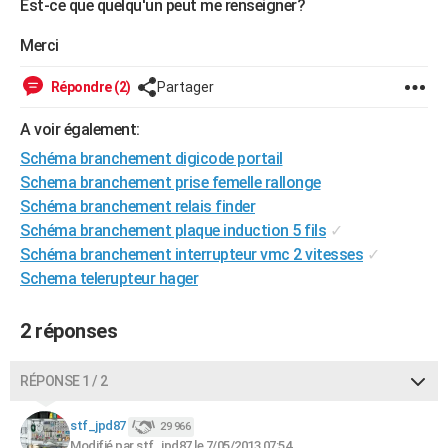
Est-ce que quelqu'un peut me renseigner?
City break
Voyage de noces
Climat
Destinations
Voyage nature
Forum
+
PHOTO
Merci
GUIDES D'ACHAT
Répondre (2)
Partager
BONS PLANS
A voir également:
CARTE DE VOEUX
Schéma branchement digicode portail
Carte Bonne année
Carte Pâques
Carte de Noël
Carte Saint-Valentin
Carte d'anniversaire
Schema branchement prise femelle rallonge
DICTIONNAIRE
Schéma branchement relais finder
Biographies
Expressions
Dictionnaire
Citations
Proverbes
PROGRAMME TV
Schéma branchement plaque induction 5 fils
✓
Schéma branchement interrupteur vmc 2 vitesses
✓
COPAINS D'AVANT
Schema telerupteur hager
Se connecter
Collèges
Universités
Service militaire
S'inscrire
Lycées
Primaires
Entreprises
Avis de recherche
AVIS DE DÉCÈS
2 réponses
FORUM
RÉPONSE 1 / 2
Lifestyle
Sport
Television
Cinema
Bricolage
Culture
Auto
Voyage
stf_jpd87
29 966
Modifié par stf_jpd87 le 7/05/2013 07:54