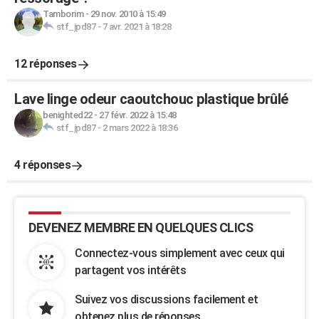
Tamborim
-
29 nov. 2010 à 15:49
stf_jpd87
-
7 avr. 2021 à 18:28
12 réponses
Lave linge odeur caoutchouc plastique brûlé
benighted22
-
27 févr. 2022 à 15:48
stf_jpd87
-
2 mars 2022 à 18:36
4 réponses
DEVENEZ MEMBRE EN QUELQUES CLICS
Connectez-vous simplement avec ceux qui
partagent vos intérêts
Suivez vos discussions facilement et
obtenez plus de réponses