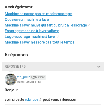
City break
Voyage de noces
Climat
Destinations
Voyage nature
Forum
+
PHOTO
A voir également:
Machine ne passe pas en mode essorage.
GUIDES D'ACHAT
Code erreur machine à laver
BONS PLANS
Machine à laver neuve qui fait du bruit à l'essorage
✓
Essorage machine à laver valberg
CARTE DE VOEUX
Logo essorage machine à laver
✓
Machine à laver n'essore pas tout le temps
Carte Bonne année
Carte Pâques
Carte de Noël
Carte Saint-Valentin
Carte d'anniversaire
DICTIONNAIRE
Biographies
Expressions
Dictionnaire
Citations
Proverbes
PROGRAMME TV
5 réponses
COPAINS D'AVANT
RÉPONSE 1 / 5
Se connecter
Collèges
Universités
Service militaire
S'inscrire
Lycées
Primaires
Entreprises
Avis de recherche
AVIS DE DÉCÈS
stf_jpd87
29 968
10 mai 2013 à 11:57
FORUM
Bonjour
Lifestyle
Sport
Television
Cinema
Bricolage
Culture
Auto
Voyage
voir si cette
rubrique
peut vous intéresser