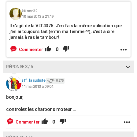
kikoon32
10 mai 2013 à 21:19
Il s'agit de la VLT4075. J'en fais la même utilisation que
j'en ai toujours fait (enfin ma femme ^^), c'est à dire
jamais à ras le tambour!
0
Commenter
RÉPONSE 3 / 5
stf_la sudiste
8 275
11 mai 2013 à 09:04
bonjour,
controlez les charbons moteur ...
0
Commenter