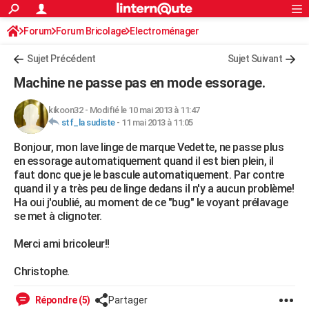
ACTUALITÉS
Forum
Forum Bricolage
Connexion
Electroménager
S'inscrire
Rechercher
Société
Education
Villes
Politique
Faits Divers
Monde
+
SPORT
Sujet Précédent
Sujet Suivant
Football
Cyclisme
Forum
Coupe du monde 2026
Tennis
Rugby
CULTURE
Machine ne passe pas en mode essorage.
TNT
Cinéma
Musique
Programme TV
Streaming
Sorties cinéma
+
FINANCE
kikoon32
-
Modifié le 10 mai 2013 à 11:47
stf_la sudiste
-
11 mai 2013 à 11:05
Impôts
Immobilier
Banque
Crédit
Retraite
Epargne
Risques naturels par ville
Assurance
AUTO
Bonjour, mon lave linge de marque Vedette, ne passe plus
Réserver un essai
Berlines
Forum auto
Essais
Citadines
SUV
+
HIGH-TECH
en essorage automatiquement quand il est bien plein, il
faut donc que je le bascule automatiquement. Par contre
Meilleur smartphone
Ordinateurs
Guide high-tech
Mobiles
Internet
Jeux vidéo
+
BRICOLAGE
quand il y a très peu de linge dedans il n'y a aucun problème!
Ha oui j'oublié, au moment de ce "bug" le voyant prélavage
Aménagement intérieur
Cuisine
Jardinage
+
Forum
Extérieur
Salle de bains
Rangement
WEEK-END
se met à clignoter.
Escapades
Expositions
Week-end nature
Guides de France
Patrimoine
Musées
+
LIFESTYLE
Merci ami bricoleur!!
Bien-être
Mode
+
Art de vivre
Loisirs
Modes de vie
SANTE
Christophe.
Guide de la santé
Médicaments
+
Alimentation
Maladies
Sommeil
VOYAGE
Répondre (5)
Partager