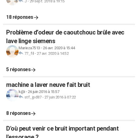
J
-
29 sept. 2018 à 19:15
18 réponses
Problème d’odeur de caoutchouc brûle avec
lave linge siemens
Marieza7513
-
26 avr. 2020 à 15:44
77_fil
-
27 avr. 2020 à 14:52
5 réponses
machine a laver neuve fait bruit
k@i
-
26 juin 2016 à 15:57
stf_jpd87
-
27 juin 2016 à 07:22
8 réponses
D'où peut venir ce bruit important pendant
l'essorage ?