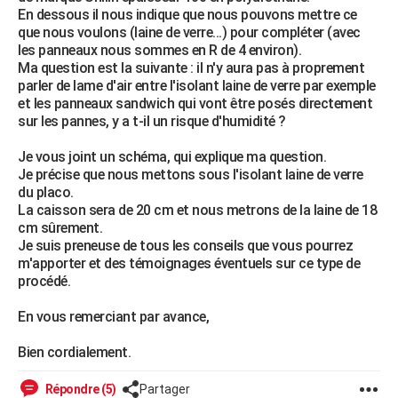
En dessous il nous indique que nous pouvons mettre ce
City break
Voyage de noces
Climat
Destinations
Voyage nature
Forum
+
PHOTO
que nous voulons (laine de verre...) pour compléter (avec
les panneaux nous sommes en R de 4 environ).
GUIDES D'ACHAT
Ma question est la suivante : il n'y aura pas à proprement
parler de lame d'air entre l'isolant laine de verre par exemple
BONS PLANS
et les panneaux sandwich qui vont être posés directement
sur les pannes, y a t-il un risque d'humidité ?
CARTE DE VOEUX
Je vous joint un schéma, qui explique ma question.
Carte Bonne année
Carte Pâques
Carte de Noël
Carte Saint-Valentin
Carte d'anniversaire
DICTIONNAIRE
Je précise que nous mettons sous l'isolant laine de verre
du placo.
Biographies
Expressions
Dictionnaire
Citations
Proverbes
PROGRAMME TV
La caisson sera de 20 cm et nous metrons de la laine de 18
cm sûrement.
COPAINS D'AVANT
Je suis preneuse de tous les conseils que vous pourrez
m'apporter et des témoignages éventuels sur ce type de
Se connecter
Collèges
Universités
Service militaire
S'inscrire
Lycées
Primaires
Entreprises
Avis de recherche
AVIS DE DÉCÈS
procédé.
FORUM
En vous remerciant par avance,
Lifestyle
Sport
Television
Cinema
Bricolage
Culture
Auto
Voyage
Bien cordialement.
Répondre (5)
Partager