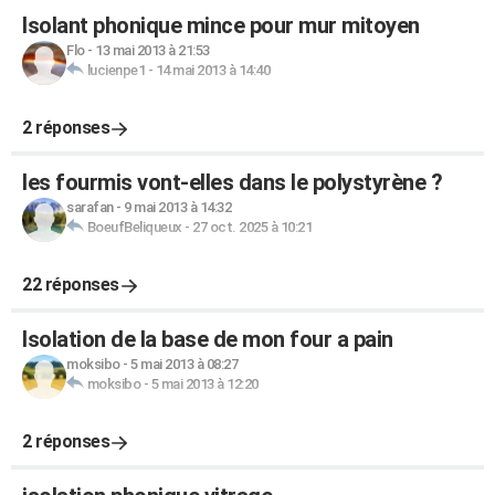
Isolant phonique mince pour mur mitoyen
Flo
-
13 mai 2013 à 21:53
lucienpe1
-
14 mai 2013 à 14:40
2 réponses
les fourmis vont-elles dans le polystyrène ?
sarafan
-
9 mai 2013 à 14:32
BoeufBeliqueux
-
27 oct. 2025 à 10:21
22 réponses
Isolation de la base de mon four a pain
moksibo
-
5 mai 2013 à 08:27
moksibo
-
5 mai 2013 à 12:20
2 réponses