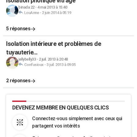
isolation phonique vitrage
binada 22
-
4 mai 2013 à 15:40
LouAnne
-
2 juin 2014 à 05:19
5 réponses
Isolation intérieure et problèmes de
tuyauterie...
jellybelly33
-
2 juil. 2013 à 20:48
Confusioux
-
3 juil. 2013 à 09:05
2 réponses
DEVENEZ MEMBRE EN QUELQUES CLICS
Connectez-vous simplement avec ceux qui
partagent vos intérêts