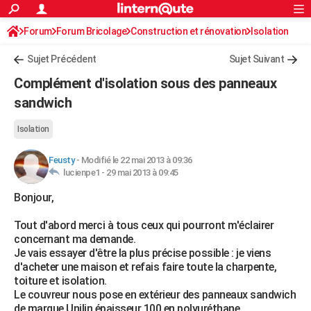
ACTUALITÉS
Forum
Forum Bricolage
Connexion
Construction et rénovation
S'inscrire
Isolation
Rechercher
Société
Education
Villes
Politique
Faits Divers
Monde
+
SPORT
Sujet Précédent
Sujet Suivant
Football
Cyclisme
Forum
Coupe du monde 2026
Tennis
Rugby
CULTURE
Complément d'isolation sous des panneaux
TNT
Cinéma
Musique
Programme TV
Streaming
Sorties cinéma
+
sandwich
FINANCE
Impôts
Immobilier
Banque
Crédit
Retraite
Epargne
Risques naturels par ville
Assurance
AUTO
Isolation
Réserver un essai
Berlines
Forum auto
Essais
Citadines
SUV
+
HIGH-TECH
Feusty
-
Modifié le 22 mai 2013 à 09:36
lucienpe1 -
29 mai 2013 à 09:45
Meilleur smartphone
Ordinateurs
Guide high-tech
Mobiles
Internet
Jeux vidéo
+
BRICOLAGE
Bonjour,
Aménagement intérieur
Cuisine
Jardinage
+
Forum
Extérieur
Salle de bains
Rangement
WEEK-END
Tout d'abord merci à tous ceux qui pourront m'éclairer
concernant ma demande.
Escapades
Expositions
Week-end nature
Guides de France
Patrimoine
Musées
+
LIFESTYLE
Je vais essayer d'être la plus précise possible : je viens
d'acheter une maison et refais faire toute la charpente,
Bien-être
Mode
+
Art de vivre
Loisirs
Modes de vie
SANTE
toiture et isolation.
Le couvreur nous pose en extérieur des panneaux sandwich
Guide de la santé
Médicaments
+
Alimentation
Maladies
Sommeil
VOYAGE
de marque Unilin épaisseur 100 en polyuréthane.