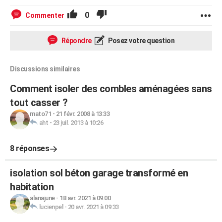
0
Commenter
Répondre
Posez votre question
Discussions similaires
Comment isoler des combles aménagées sans
tout casser ?
mato71
-
21 févr. 2008 à 13:33
aht
-
23 juil. 2013 à 10:26
8 réponses
isolation sol béton garage transformé en
habitation
alanajune
-
18 avr. 2021 à 09:00
lucienpel
-
20 avr. 2021 à 09:33