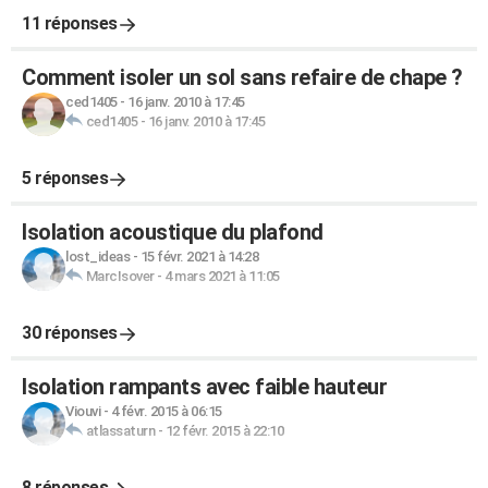
11 réponses
Comment isoler un sol sans refaire de chape ?
ced1405
-
16 janv. 2010 à 17:45
ced1405
-
16 janv. 2010 à 17:45
5 réponses
Isolation acoustique du plafond
lost_ideas
-
15 févr. 2021 à 14:28
MarcIsover
-
4 mars 2021 à 11:05
30 réponses
Isolation rampants avec faible hauteur
Viouvi
-
4 févr. 2015 à 06:15
atlassaturn
-
12 févr. 2015 à 22:10
8 réponses