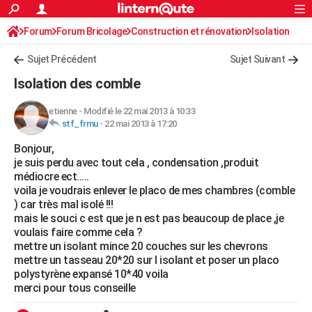
ACTUALITÉS
Forum
Forum Bricolage
Connexion
Construction et rénovation
S'inscrire
Isolation
Rechercher
Société
Education
Villes
Politique
Faits Divers
Monde
+
SPORT
Sujet Précédent
Sujet Suivant
Football
Cyclisme
Forum
Coupe du monde 2026
Tennis
Rugby
CULTURE
Isolation des comble
TNT
Cinéma
Musique
Programme TV
Streaming
Sorties cinéma
+
FINANCE
etienne
-
Modifié le 22 mai 2013 à 10:33
stf_frmu
-
22 mai 2013 à 17:20
Impôts
Immobilier
Banque
Crédit
Retraite
Epargne
Risques naturels par ville
Assurance
AUTO
Bonjour,
Réserver un essai
Berlines
Forum auto
Essais
Citadines
SUV
+
HIGH-TECH
je suis perdu avec tout cela , condensation ,produit
médiocre ect.....
Meilleur smartphone
Ordinateurs
Guide high-tech
Mobiles
Internet
Jeux vidéo
+
BRICOLAGE
voila je voudrais enlever le placo de mes chambres (comble
) car très mal isolé !!!
Aménagement intérieur
Cuisine
Jardinage
+
Forum
Extérieur
Salle de bains
Rangement
WEEK-END
mais le souci c est que je n est pas beaucoup de place ,je
voulais faire comme cela ?
Escapades
Expositions
Week-end nature
Guides de France
Patrimoine
Musées
+
LIFESTYLE
mettre un isolant mince 20 couches sur les chevrons
mettre un tasseau 20*20 sur l isolant et poser un placo
Bien-être
Mode
+
Art de vivre
Loisirs
Modes de vie
SANTE
polystyrène expansé 10*40 voila
merci pour tous conseille
Guide de la santé
Médicaments
+
Alimentation
Maladies
Sommeil
VOYAGE