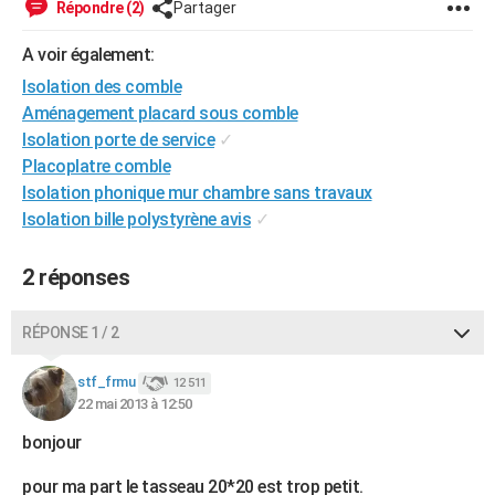
Répondre (2)
Partager
City break
Voyage de noces
Climat
Destinations
Voyage nature
Forum
+
PHOTO
A voir également:
GUIDES D'ACHAT
Isolation des comble
Aménagement placard sous comble
BONS PLANS
Isolation porte de service
✓
CARTE DE VOEUX
Placoplatre comble
Isolation phonique mur chambre sans travaux
Carte Bonne année
Carte Pâques
Carte de Noël
Carte Saint-Valentin
Carte d'anniversaire
DICTIONNAIRE
Isolation bille polystyrène avis
✓
Biographies
Expressions
Dictionnaire
Citations
Proverbes
PROGRAMME TV
2 réponses
COPAINS D'AVANT
RÉPONSE 1 / 2
Se connecter
Collèges
Universités
Service militaire
S'inscrire
Lycées
Primaires
Entreprises
Avis de recherche
AVIS DE DÉCÈS
stf_frmu
12 511
FORUM
22 mai 2013 à 12:50
Lifestyle
Sport
Television
Cinema
Bricolage
Culture
Auto
Voyage
bonjour
pour ma part le tasseau 20*20 est trop petit.