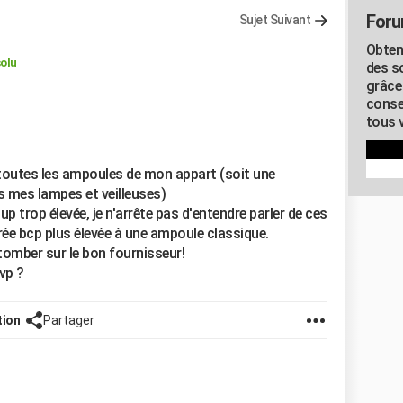
Foru
Sujet Suivant
Obten
olu
des s
grâce
conse
tous v
toutes les ampoules de mon appart (soit une
 mes lampes et veilleuses)
p trop élevée, je n'arrête pas d'entendre parler de ces
e bcp plus élevée à une ampoule classique.
tomber sur le bon fournisseur!
vp ?
tion
Partager