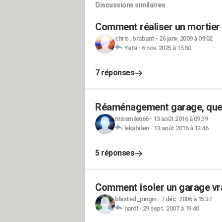
Discussions similaires
Comment réaliser un mortier 
chris_brabant
-
26 janv. 2009 à 09:02
Yata
-
6 nov. 2025 à 15:50
7 réponses
Réaménagement garage, que
missmile666
-
13 août 2016 à 09:39
lekabilien
-
13 août 2016 à 13:46
5 réponses
Comment isoler un garage vr
blasted_pingin
-
7 déc. 2006 à 15:37
nardi
-
29 sept. 2007 à 19:40