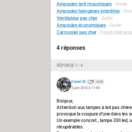
Ampoules anti moustiques
- Guide
Ampoules halogènes interdites
- Gui
Ventilateur pas cher
- Guide
Ampoules économiques
- Guide
Carrossier pas cher
-
Forum Mécaniqu
4 réponses
RÉPONSE 1 / 4
Daniel 26
4 682
5 juin 2013 à 11:04
Bonjour,
Attention aux lampes à led pas chères 
provoque la coupure d'une dans les sé
Un exemple concret , lampe 330 led, u
récupérables.