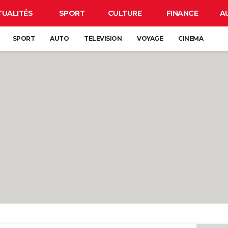
TUALITÉS
SPORT
CULTURE
FINANCE
A
SPORT
AUTO
TELEVISION
VOYAGE
CINEMA