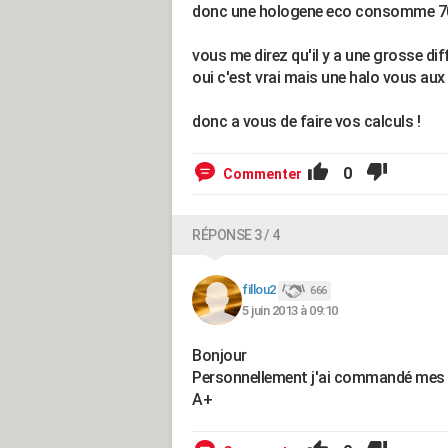
donc une hologene eco consomme 70 
vous me direz qu'il y a une grosse di
oui c'est vrai mais une halo vous aux
donc a vous de faire vos calculs !
0
Commenter
RÉPONSE 3 / 4
fillou2
666
5 juin 2013 à 09:10
Bonjour
Personnellement j'ai commandé mes
A+