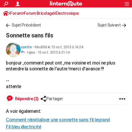
ACTUALITÉS
Forum
Forum Bricolage
Connexion
Electronique
S'inscrire
Rechercher
Société
Education
Villes
Politique
Faits Divers
Monde
+
SPORT
Sujet Précédent
Sujet Suivant
Football
Cyclisme
Forum
Coupe du monde 2026
Tennis
Rugby
CULTURE
Sonnette sans fils
TNT
Cinéma
Musique
Programme TV
Streaming
Sorties cinéma
+
FINANCE
uzette
-
Modifié le 15 oct. 2013 à 16:24
rajea -
15 oct. 2013 à 21:14
Impôts
Immobilier
Banque
Crédit
Retraite
Epargne
Risques naturels par ville
Assurance
AUTO
bonjour ,comment peut ont ,ma voisine et moi ne plus
Réserver un essai
Berlines
Forum auto
Essais
Citadines
SUV
+
HIGH-TECH
entendre la sonnette de l'autre !merci d'avance !!!
Meilleur smartphone
Ordinateurs
Guide high-tech
Mobiles
Internet
Jeux vidéo
+
BRICOLAGE
--
attente
Aménagement intérieur
Cuisine
Jardinage
+
Forum
Extérieur
Salle de bains
Rangement
WEEK-END
Répondre (2)
Partager
Escapades
Expositions
Week-end nature
Guides de France
Patrimoine
Musées
+
LIFESTYLE
A voir également:
Bien-être
Mode
+
Art de vivre
Loisirs
Modes de vie
SANTE
Comment réinitialiser une sonnette sans fil legrand
Guide de la santé
Médicaments
+
Alimentation
Maladies
Sommeil
Fil bleu électricité
VOYAGE