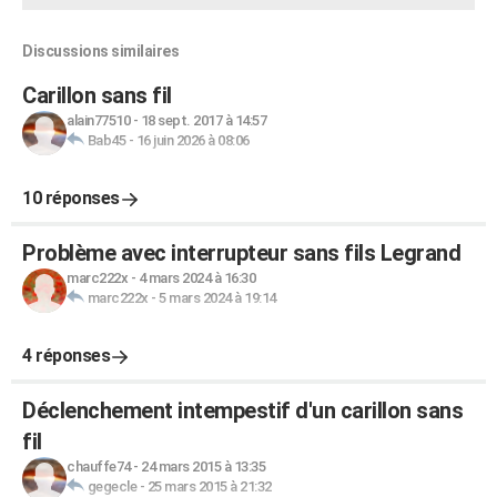
Discussions similaires
Carillon sans fil
alain77510
-
18 sept. 2017 à 14:57
Bab45
-
16 juin 2026 à 08:06
10 réponses
Problème avec interrupteur sans fils Legrand
marc222x
-
4 mars 2024 à 16:30
marc222x
-
5 mars 2024 à 19:14
4 réponses
Déclenchement intempestif d'un carillon sans
fil
chauffe74
-
24 mars 2015 à 13:35
gegecle
-
25 mars 2015 à 21:32